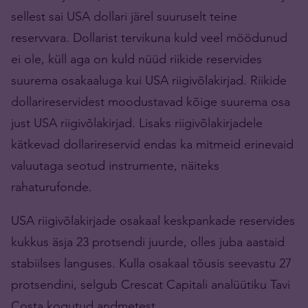
sellest sai USA dollari järel suuruselt teine
reservvara. Dollarist tervikuna kuld veel möödunud
ei ole, küll aga on kuld nüüd riikide reservides
suurema osakaaluga kui USA riigivõlakirjad. Riikide
dollarireservidest moodustavad kõige suurema osa
just USA riigivõlakirjad. Lisaks riigivõlakirjadele
kätkevad dollarireservid endas ka mitmeid erinevaid
valuutaga seotud instrumente, näiteks
rahaturufonde.
USA riigivõlakirjade osakaal keskpankade reservides
kukkus äsja 23 protsendi juurde, olles juba aastaid
stabiilses languses. Kulla osakaal tõusis seevastu 27
protsendini, selgub Crescat Capitali analüütiku Tavi
Costa kogutud andmetest.