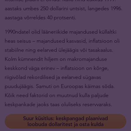
aastaks umbes 250 dollarini untsist, langedes 1996.
aastaga võrreldes 40 protsenti.
1990ndatel olid lääneriikide majandused küllaltki
heas seisus – majandused kasvasid, inflatsioon oli
stabiilne ning eelarved ülejäägis või tasakaalus.
Kolm kümnendit hiljem on makromajanduse
keskkond väga erinev – inflatsioon on kõrge,
riigivõlad rekordilised ja eelarved sügavas
puudujäägis. Samuti on Euroopas käimas sõda.
Kõik need faktorid on muutnud kulla paljude
keskpankade jaoks taas oluliseks reservvaraks.
Suur küsitlus: keskpangad plaanivad
loobuda dollaritest ja osta kulda