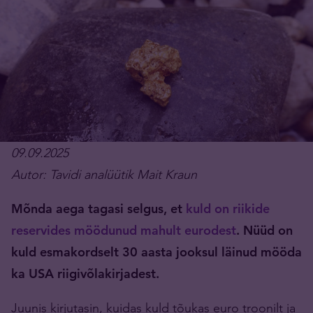
09.09.2025
Autor: Tavidi analüütik Mait Kraun
Mõnda aega tagasi selgus, et
kuld on riikide
reservides möödunud mahult eurodest
. Nüüd on
kuld esmakordselt 30 aasta jooksul läinud mööda
ka USA riigivõlakirjadest.
Juunis kirjutasin, kuidas kuld tõukas euro troonilt ja