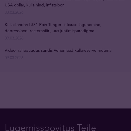
USA dollar, kulla hind, inflatsioon
30.03.2026
Kullastandard #31 Rain Tunger: isiksuse lagunemine,
depressioon, restoraniäri, uus juhtimisparadigma
09.03.2026
Video: rahapuudus sundis Venemaad kullareserve müüma
09.03.2026
Lugemissoovitus Teile