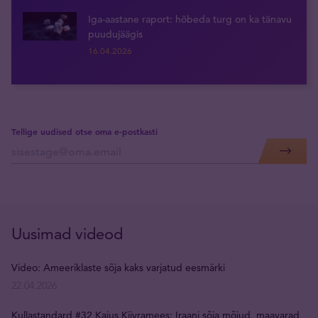
Iga-aastane raport: hõbeda turg on ka tänavu
puudujäägis
16.04.2026
Tellige uudised otse oma e-postkasti
Uusimad videod
Video: Ameeriklaste sõja kaks varjatud eesmärki
22.04.2026
Kullastandard #32 Kaius Kiivramees: Iraani sõja mõjud, maavarad,