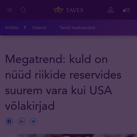
Close
Artiklid
Videod
Tavidi teadaanded
Megatrend: kuld on
nüüd riikide reservides
suurem vara kui USA
võlakirjad