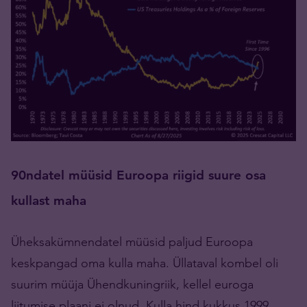
90ndatel müüsid Euroopa riigid suure osa
kullast maha
Üheksakümnendatel müüsid paljud Euroopa
keskpangad oma kulla maha. Üllataval kombel oli
suurim müüja Ühendkuningriik, kellel euroga
liitumise plaani ei olnud. Kulla hind kukkus 1999.