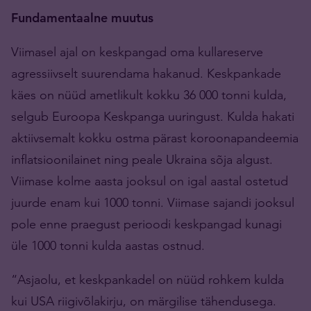
Fundamentaalne muutus
Viimasel ajal on keskpangad oma kullareserve
agressiivselt suurendama hakanud. Keskpankade
käes on nüüd ametlikult kokku 36 000 tonni kulda,
selgub Euroopa Keskpanga uuringust. Kulda hakati
aktiivsemalt kokku ostma pärast koroonapandeemia
inflatsioonilainet ning peale Ukraina sõja algust.
Viimase kolme aasta jooksul on igal aastal ostetud
juurde enam kui 1000 tonni. Viimase sajandi jooksul
pole enne praegust perioodi keskpangad kunagi
üle 1000 tonni kulda aastas ostnud.
“Asjaolu, et keskpankadel on nüüd rohkem kulda
kui USA riigivõlakirju, on märgilise tähendusega.