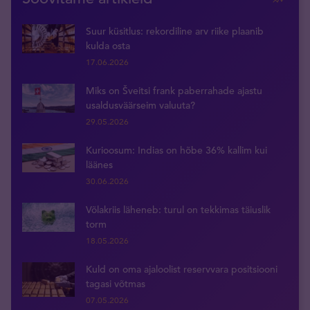
Suur küsitlus: rekordiline arv riike plaanib
kulda osta
17.06.2026
Miks on Šveitsi frank paberrahade ajastu
usaldusväärseim valuuta?
29.05.2026
Kurioosum: Indias on hõbe 36% kallim kui
läänes
30.06.2026
Võlakriis läheneb: turul on tekkimas täiuslik
torm
18.05.2026
Kuld on oma ajaloolist reservvara positsiooni
tagasi võtmas
07.05.2026