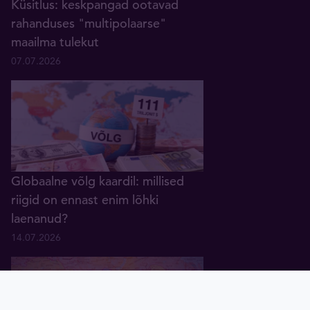
Küsitlus: keskpangad ootavad
rahanduses "multipolaarse"
maailma tulekut
07.07.2026
Globaalne võlg kaardil: millised
riigid on ennast enim lõhki
laenanud?
14.07.2026
Pealeht
Kuld
Hõbe
Valuuta
Graafik
Uudised
Tavid ID