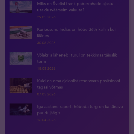
Miks on Šveitsi frank paberrahade ajastu
usaldusväärseim valuuta?
29.05.2026
Kurioosum: Indias on hõbe 36% kallim kui
läänes
30.06.2026
Võlakriis läheneb: turul on tekkimas täiuslik
torm
18.05.2026
Kuld on oma ajaloolist reservvara positsiooni
tagasi võtmas
07.05.2026
Iga-aastane raport: hõbeda turg on ka tänavu
puudujäägis
16.04.2026