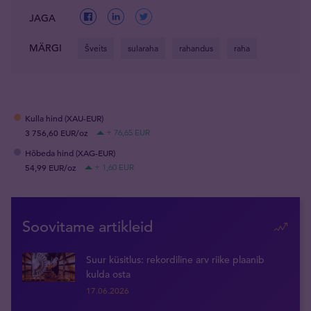
JAGA
MÄRGI
Šveits
sularaha
rahandus
raha
Kulla hind (XAU-EUR)
3 756,60 EUR/oz
+ 76,65 EUR
Hõbeda hind (XAG-EUR)
54,99 EUR/oz
+ 1,60 EUR
Soovitame artikleid
Suur küsitlus: rekordiline arv riike plaanib
kulda osta
17.06.2026