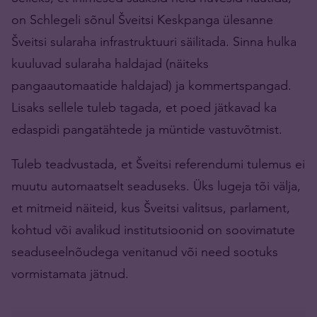
on Schlegeli sõnul Šveitsi Keskpanga ülesanne
Šveitsi sularaha infrastruktuuri säilitada. Sinna hulka
kuuluvad sularaha haldajad (näiteks
pangaautomaatide haldajad) ja kommertspangad.
Lisaks sellele tuleb tagada, et poed jätkavad ka
edaspidi pangatähtede ja müntide vastuvõtmist.
Tuleb teadvustada, et Šveitsi referendumi tulemus ei
muutu automaatselt seaduseks. Üks lugeja tõi välja,
et mitmeid näiteid, kus Šveitsi valitsus, parlament,
kohtud või avalikud institutsioonid on soovimatute
seaduseelnõudega venitanud või need sootuks
vormistamata jätnud.