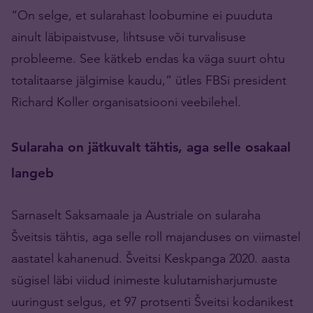
“On selge, et sularahast loobumine ei puuduta
ainult läbipaistvuse, lihtsuse või turvalisuse
probleeme. See kätkeb endas ka väga suurt ohtu
totalitaarse jälgimise kaudu,” ütles FBSi president
Richard Koller organisatsiooni veebilehel.
Sularaha on jätkuvalt tähtis, aga selle osakaal
langeb
Sarnaselt Saksamaale ja Austriale on sularaha
Šveitsis tähtis, aga selle roll majanduses on viimastel
aastatel kahanenud. Šveitsi Keskpanga 2020. aasta
sügisel läbi viidud inimeste kulutamisharjumuste
uuringust selgus, et 97 protsenti Šveitsi kodanikest