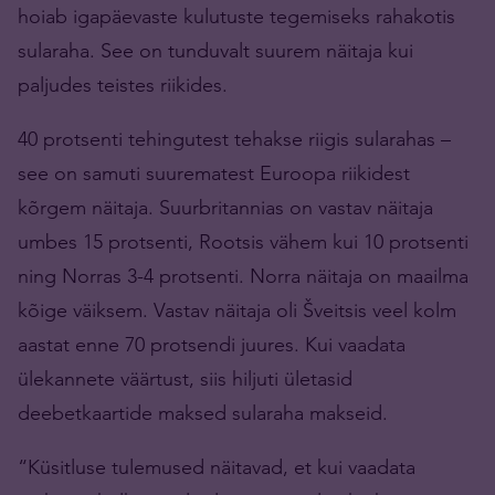
hoiab igapäevaste kulutuste tegemiseks rahakotis
sularaha. See on tunduvalt suurem näitaja kui
paljudes teistes riikides.
40 protsenti tehingutest tehakse riigis sularahas –
see on samuti suurematest Euroopa riikidest
kõrgem näitaja. Suurbritannias on vastav näitaja
umbes 15 protsenti, Rootsis vähem kui 10 protsenti
ning Norras 3-4 protsenti. Norra näitaja on maailma
kõige väiksem. Vastav näitaja oli Šveitsis veel kolm
aastat enne 70 protsendi juures. Kui vaadata
ülekannete väärtust, siis hiljuti ületasid
deebetkaartide maksed sularaha makseid.
“Küsitluse tulemused näitavad, et kui vaadata