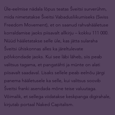
Üle-eelmise nädala lõpus teatas Šveitsi surverühm,
mida nimetatakse Šveitsi Vabadusliikumiseks (Swiss
Freedom Movement), et on saanud rahvahääletuse
korraldamise jaoks piisavalt allkirju – kokku 111 000.
Nüüd hääletatakse selle üle, kas jätta sularaha
Šveitsi ühiskonnas alles ka järeltulevate
põlvkondade jaoks. Kui see läbi läheb, siis peab
valitsus tagama, et pangatähti ja münte on alati
piisavalt saadaval. Lisaks sellele peab eelnõu järgi
panema hääletusele ka selle, kui valitsus soovib
Šveitsi franki asendada mõne teise valuutaga.
Võimalik, et sellega viidatakse keskpanga digirahale,
kirjutab portaal Naked Capitalism.