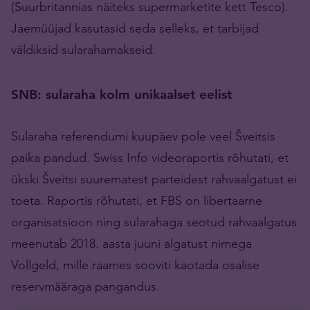
(Suurbritannias näiteks supermarketite kett Tesco).
Jaemüüjad kasutasid seda selleks, et tarbijad
väldiksid sularahamakseid.
SNB: sularaha kolm unikaalset eelist
Sularaha referendumi kuupäev pole veel Šveitsis
paika pandud. Swiss Info videoraportis rõhutati, et
ükski Šveitsi suurematest parteidest rahvaalgatust ei
toeta. Raportis rõhutati, et FBS on libertaarne
organisatsioon ning sularahaga seotud rahvaalgatus
meenutab 2018. aasta juuni algatust nimega
Vollgeld, mille raames sooviti kaotada osalise
reservmääraga pangandus.