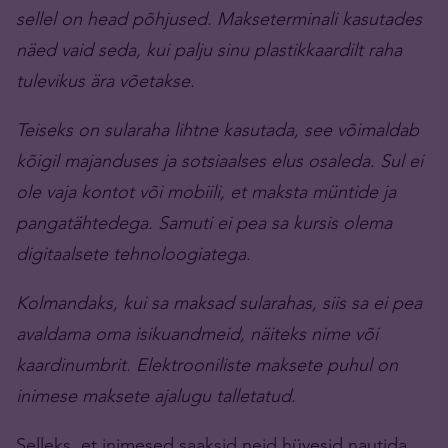
sellel on head põhjused. Makseterminali kasutades
näed vaid seda, kui palju sinu plastikkaardilt raha
tulevikus ära võetakse.
Teiseks on sularaha lihtne kasutada, see võimaldab
kõigil majanduses ja sotsiaalses elus osaleda. Sul ei
ole vaja kontot või mobiili, et maksta müntide ja
pangatähtedega. Samuti ei pea sa kursis olema
digitaalsete tehnoloogiatega.
Kolmandaks, kui sa maksad sularahas, siis sa ei pea
avaldama oma isikuandmeid, näiteks nime või
kaardinumbrit. Elektrooniliste maksete puhul on
inimese maksete ajalugu talletatud.
Selleks, et inimesed saaksid neid hüvesid nautida,