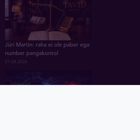
Jüri Martin: raha ei ole paber ega
number pangakontol
01.08.2026
Pealeht
Kuld
Hõbe
Valuuta
Graafik
Uudised
Tavid ID
Küsitlus: keskpangad ootavad
rahanduses "multipolaarse"
maailma tulekut