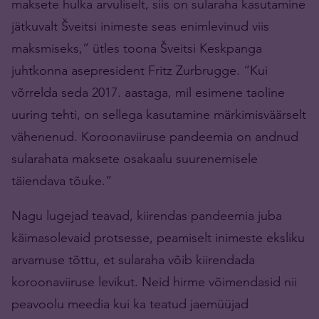
maksete hulka arvuliselt, siis on sularaha kasutamine
jätkuvalt Šveitsi inimeste seas enimlevinud viis
maksmiseks,” ütles toona Šveitsi Keskpanga
juhtkonna asepresident Fritz Zurbrugge. “Kui
võrrelda seda 2017. aastaga, mil esimene taoline
uuring tehti, on sellega kasutamine märkimisväärselt
vähenenud. Koroonaviiruse pandeemia on andnud
sularahata maksete osakaalu suurenemisele
täiendava tõuke.”
Nagu lugejad teavad, kiirendas pandeemia juba
käimasolevaid protsesse, peamiselt inimeste eksliku
arvamuse tõttu, et sularaha võib kiirendada
koroonaviiruse levikut. Neid hirme võimendasid nii
peavoolu meedia kui ka teatud jaemüüjad