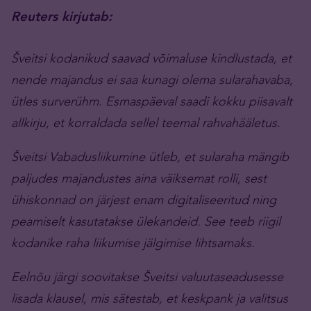
Reuters kirjutab:
Šveitsi kodanikud saavad võimaluse kindlustada, et
nende majandus ei saa kunagi olema sularahavaba,
ütles surverühm. Esmaspäeval saadi kokku piisavalt
allkirju, et korraldada sellel teemal rahvahääletus.
Šveitsi Vabadusliikumine ütleb, et sularaha mängib
paljudes majandustes aina väiksemat rolli, sest
ühiskonnad on järjest enam digitaliseeritud ning
peamiselt kasutatakse ülekandeid. See teeb riigil
kodanike raha liikumise jälgimise lihtsamaks.
Eelnõu järgi soovitakse Šveitsi valuutaseadusesse
lisada klausel, mis sätestab, et keskpank ja valitsus