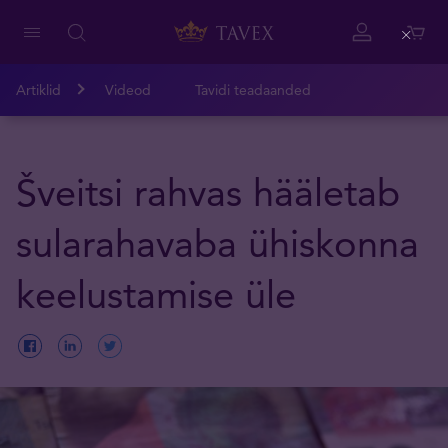
Close
Artiklid
Videod
Tavidi teadaanded
Šveitsi rahvas hääletab
sularahavaba ühiskonna
keelustamise üle