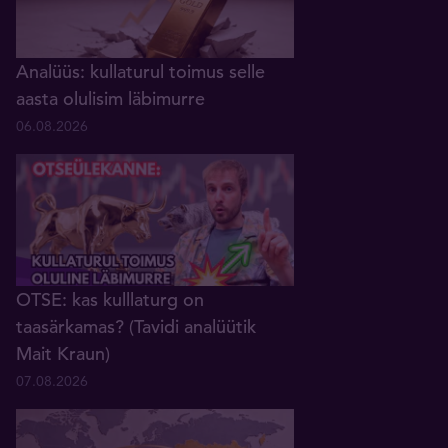
Analüüs: kullaturul toimus selle
aasta olulisim läbimurre
06.08.2026
OTSE: kas kulllaturg on
taasärkamas? (Tavidi analüütik
Mait Kraun)
07.08.2026