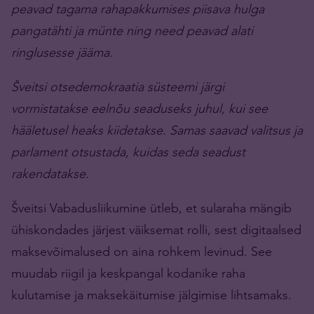
peavad tagama rahapakkumises piisava hulga
pangatähti ja münte ning need peavad alati
ringlusesse jääma.
Šveitsi otsedemokraatia süsteemi järgi
vormistatakse eelnõu seaduseks juhul, kui see
hääletusel heaks kiidetakse. Samas saavad valitsus ja
parlament otsustada, kuidas seda seadust
rakendatakse.
Šveitsi Vabadusliikumine ütleb, et sularaha mängib
ühiskondades järjest väiksemat rolli, sest digitaalsed
maksevõimalused on aina rohkem levinud. See
muudab riigil ja keskpangal kodanike raha
kulutamise ja maksekäitumise jälgimise lihtsamaks.