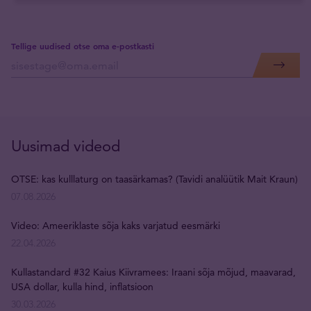
Tellige uudised otse oma e-postkasti
Uusimad videod
OTSE: kas kulllaturg on taasärkamas? (Tavidi analüütik Mait Kraun)
07.08.2026
Video: Ameeriklaste sõja kaks varjatud eesmärki
22.04.2026
Kullastandard #32 Kaius Kiivramees: Iraani sõja mõjud, maavarad,
USA dollar, kulla hind, inflatsioon
30.03.2026