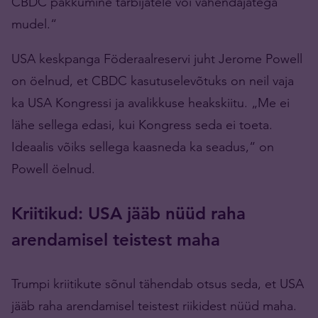
CBDC pakkumine tarbijatele või vahendajatega
mudel.“
USA keskpanga Föderaalreservi juht Jerome Powell
on öelnud, et CBDC kasutuselevõtuks on neil vaja
ka USA Kongressi ja avalikkuse heakskiitu. „Me ei
lähe sellega edasi, kui Kongress seda ei toeta.
Ideaalis võiks sellega kaasneda ka seadus,“ on
Powell öelnud.
Kriitikud: USA jääb nüüd raha
arendamisel teistest maha
Trumpi kriitikute sõnul tähendab otsus seda, et USA
jääb raha arendamisel teistest riikidest nüüd maha.