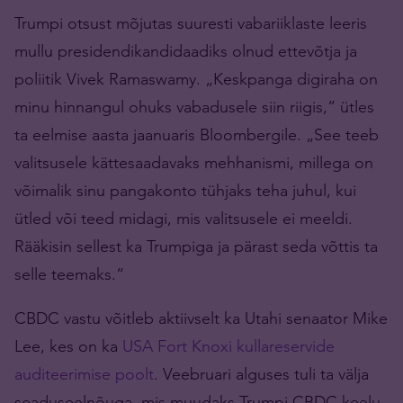
Trumpi otsust mõjutas suuresti vabariiklaste leeris
mullu presidendikandidaadiks olnud ettevõtja ja
poliitik Vivek Ramaswamy. „Keskpanga digiraha on
minu hinnangul ohuks vabadusele siin riigis,“ ütles
ta eelmise aasta jaanuaris Bloombergile. „See teeb
valitsusele kättesaadavaks mehhanismi, millega on
võimalik sinu pangakonto tühjaks teha juhul, kui
ütled või teed midagi, mis valitsusele ei meeldi.
Rääkisin sellest ka Trumpiga ja pärast seda võttis ta
selle teemaks.“
CBDC vastu võitleb aktiivselt ka Utahi senaator Mike
Lee, kes on ka
USA Fort Knoxi kullareservide
auditeerimise poolt
. Veebruari alguses tuli ta välja
seaduseelnõuga, mis muudaks Trumpi CBDC keelu