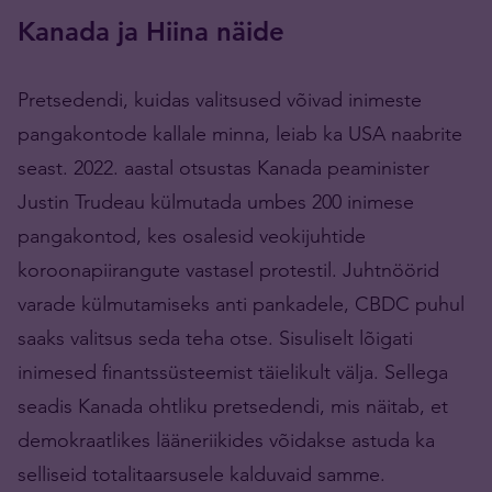
Kanada ja Hiina näide
Pretsedendi, kuidas valitsused võivad inimeste
pangakontode kallale minna, leiab ka USA naabrite
seast. 2022. aastal otsustas Kanada peaminister
Justin Trudeau külmutada umbes 200 inimese
pangakontod, kes osalesid veokijuhtide
koroonapiirangute vastasel protestil. Juhtnöörid
varade külmutamiseks anti pankadele, CBDC puhul
saaks valitsus seda teha otse. Sisuliselt lõigati
inimesed finantssüsteemist täielikult välja. Sellega
seadis Kanada ohtliku pretsedendi, mis näitab, et
demokraatlikes lääneriikides võidakse astuda ka
selliseid totalitaarsusele kalduvaid samme.