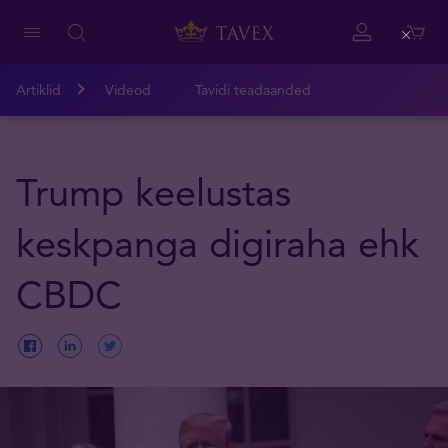
Close
Artiklid
Videod
Tavidi teadaanded
Trump keelustas
keskpanga digiraha ehk
CBDC