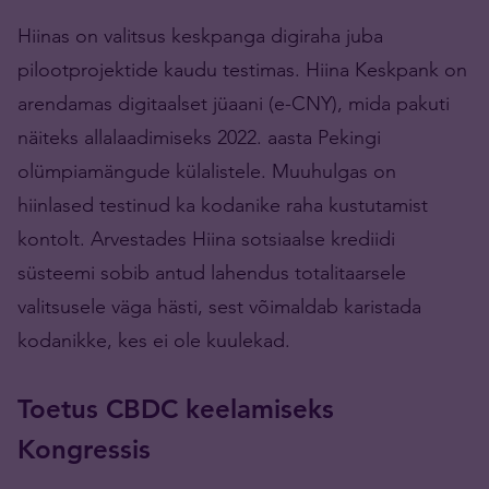
Hiinas on valitsus keskpanga digiraha juba
pilootprojektide kaudu testimas. Hiina Keskpank on
arendamas digitaalset jüaani (e-CNY), mida pakuti
näiteks allalaadimiseks 2022. aasta Pekingi
olümpiamängude külalistele. Muuhulgas on
hiinlased testinud ka kodanike raha kustutamist
kontolt. Arvestades Hiina sotsiaalse krediidi
süsteemi sobib antud lahendus totalitaarsele
valitsusele väga hästi, sest võimaldab karistada
kodanikke, kes ei ole kuulekad.
Toetus CBDC keelamiseks
Kongressis