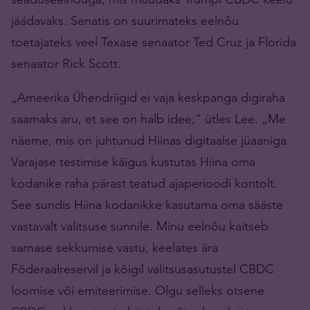
jäädavaks. Senatis on suurimateks eelnõu
toetajateks veel Texase senaator Ted Cruz ja Florida
senaator Rick Scott.
„Ameerika Ühendriigid ei vaja keskpanga digiraha
saamaks aru, et see on halb idee,“ ütles Lee. „Me
näeme, mis on juhtunud Hiinas digitaalse jüaaniga.
Varajase testimise käigus kustutas Hiina oma
kodanike raha pärast teatud ajaperioodi kontolt.
See sundis Hiina kodanikke kasutama oma sääste
vastavalt valitsuse sunnile. Minu eelnõu kaitseb
sarnase sekkumise vastu, keelates ära
Föderaalreservil ja kõigil valitsusasutustel CBDC
loomise või emiteerimise. Olgu selleks otsene