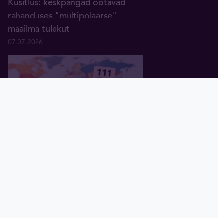
Küsitlus: keskpangad ootavad
rahanduses "multipolaarse"
maailma tulekut
07.07.2026
Pealeht
Kuld
Hõbe
Valuuta
Graafik
Uudised
Tavid ID
Globaalne võlg kaardil: millised
riigid on ennast enim lõhki
laenanud?
14.07.2026