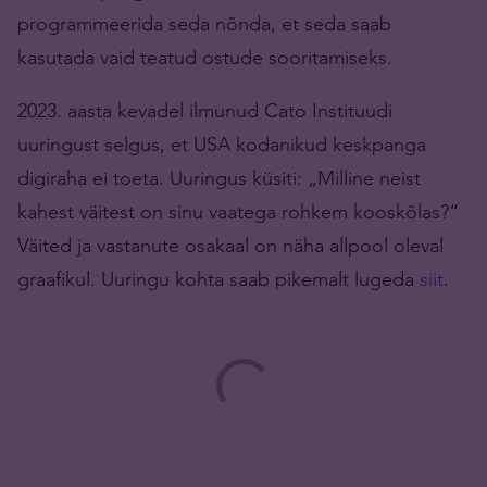
programmeerida seda nõnda, et seda saab
kasutada vaid teatud ostude sooritamiseks.
2023. aasta kevadel ilmunud Cato Instituudi
uuringust selgus, et USA kodanikud keskpanga
digiraha ei toeta. Uuringus küsiti: „Milline neist
kahest väitest on sinu vaatega rohkem kooskõlas?“
Väited ja vastanute osakaal on näha allpool oleval
graafikul. Uuringu kohta saab pikemalt lugeda
siit
.