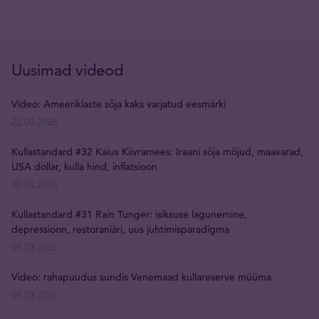
Uusimad videod
Video: Ameeriklaste sõja kaks varjatud eesmärki
22.04.2026
Kullastandard #32 Kaius Kiivramees: Iraani sõja mõjud, maavarad,
USA dollar, kulla hind, inflatsioon
30.03.2026
Kullastandard #31 Rain Tunger: isiksuse lagunemine,
depressioon, restoraniäri, uus juhtimisparadigma
09.03.2026
Video: rahapuudus sundis Venemaad kullareserve müüma
09.03.2026