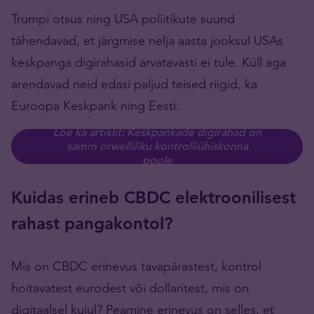
Trumpi otsus ning USA poliitikute suund
tähendavad, et järgmise nelja aasta jooksul USAs
keskpanga digirahasid arvatavasti ei tule. Küll aga
arendavad neid edasi paljud teised riigid, ka
Euroopa Keskpank ning Eesti.
Loe ka artiklit: Keskpankade digirahad on
samm orwelliliku kontrolliühiskonna
poole
Kuidas erineb CBDC elektroonilisest
rahast pangakontol?
Mis on CBDC erinevus tavapärastest, kontrol
hoitavatest eurodest või dollaritest, mis on
digitaalsel kujul? Peamine erinevus on selles, et