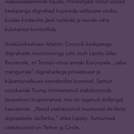
maksesüsteemide kaudu. Protestijate sõnul võivad
keskpanga digirahad kujuneda valitsuste viisiks,
kuidas kodanike järel nuhkida ja nende raha
kulutamist kontrollida.
Analüüsikeskuse Atlantic Councili keskpanga
digirahade monitooringu juht Josh Lipsky ütles
Reutersile, et Trumpi otsus annab Euroopale „vaba
mängumaa“ digirahadega privaatsuse ja
küberturvalisuse standardite loomisel. Samuti
soodustab Trump niinimetatud
stablecoinide
(erasektori krüptorahad, mis on tagatud dollariga)
kasutamist. „Need
stablecoinid
muutuvad de-facto
digitaalseks dollariks,“ ütles Lipsky. Tuntuimad
stablecoinid
on Tether ja Circle.