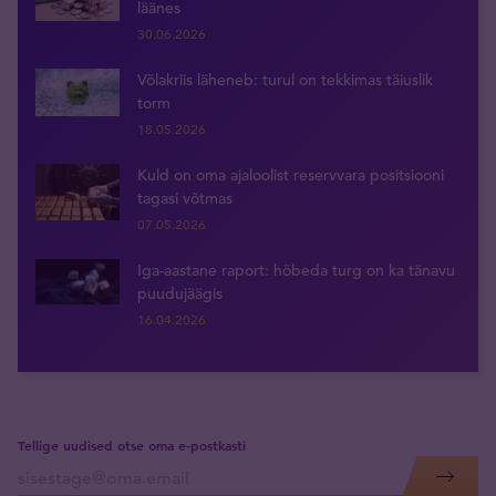
läänes
30.06.2026
Võlakriis läheneb: turul on tekkimas täiuslik
torm
18.05.2026
Kuld on oma ajaloolist reservvara positsiooni
tagasi võtmas
07.05.2026
Iga-aastane raport: hõbeda turg on ka tänavu
puudujäägis
16.04.2026
Tellige uudised otse oma e-postkasti