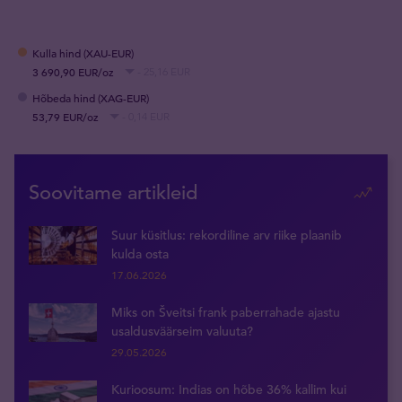
Kulla hind (XAU-EUR)
3 690,90 EUR/oz
- 25,16 EUR
Hõbeda hind (XAG-EUR)
53,79 EUR/oz
- 0,14 EUR
Soovitame artikleid
Suur küsitlus: rekordiline arv riike plaanib
kulda osta
17.06.2026
Miks on Šveitsi frank paberrahade ajastu
usaldusväärseim valuuta?
29.05.2026
Kurioosum: Indias on hõbe 36% kallim kui