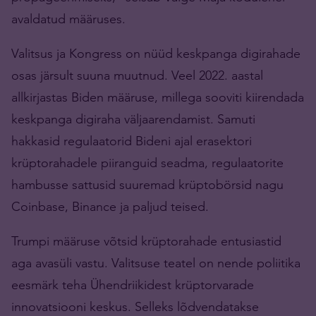
avaldatud määruses.
Valitsus ja Kongress on nüüd keskpanga digirahade
osas järsult suuna muutnud. Veel 2022. aastal
allkirjastas Biden määruse, millega sooviti kiirendada
keskpanga digiraha väljaarendamist. Samuti
hakkasid regulaatorid Bideni ajal erasektori
krüptorahadele piiranguid seadma, regulaatorite
hambusse sattusid suuremad krüptobörsid nagu
Coinbase, Binance ja paljud teised.
Trumpi määruse võtsid krüptorahade entusiastid
aga avasüli vastu. Valitsuse teatel on nende poliitika
eesmärk teha Ühendriikidest krüptorvarade
innovatsiooni keskus. Selleks lõdvendatakse