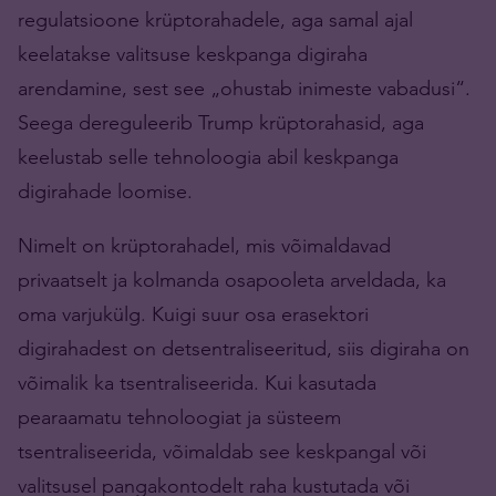
regulatsioone krüptorahadele, aga samal ajal
keelatakse valitsuse keskpanga digiraha
arendamine, sest see „ohustab inimeste vabadusi“.
Seega dereguleerib Trump krüptorahasid, aga
keelustab selle tehnoloogia abil keskpanga
digirahade loomise.
Nimelt on krüptorahadel, mis võimaldavad
privaatselt ja kolmanda osapooleta arveldada, ka
oma varjukülg. Kuigi suur osa erasektori
digirahadest on detsentraliseeritud, siis digiraha on
võimalik ka tsentraliseerida. Kui kasutada
pearaamatu tehnoloogiat ja süsteem
tsentraliseerida, võimaldab see keskpangal või
valitsusel pangakontodelt raha kustutada või