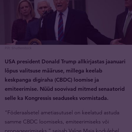
Pilt: Shutterstock
USA president Donald Trump allkirjastas jaanuari
lõpus valitsuse määruse, millega keelab
keskpanga digiraha (CBDC) loomise ja
emiteerimise. Nüüd soovivad mitmed senaatorid
selle ka Kongressis seaduseks vormistada.
“Föderaalsetel ametiasutusel on keelatud astuda
samme CBDC loomiseks, emiteerimiseks või
propageerimiseks,” seisab Valge Maja kodulehel