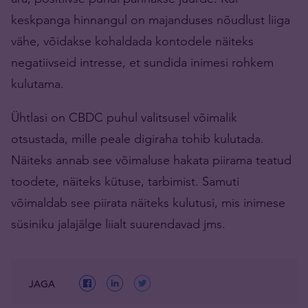
keskpanga hinnangul on majanduses nõudlust liiga
vähe, võidakse kohaldada kontodele näiteks
negatiivseid intresse, et sundida inimesi rohkem
kulutama.
Ühtlasi on CBDC puhul valitsusel võimalik
otsustada, mille peale digiraha tohib kulutada.
Näiteks annab see võimaluse hakata piirama teatud
toodete, näiteks kütuse, tarbimist. Samuti
võimaldab see piirata näiteks kulutusi, mis inimese
süsiniku jalajälge liialt suurendavad jms.
JAGA