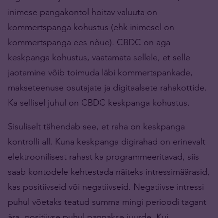
inimese pangakontol hoitav valuuta on
kommertspanga kohustus (ehk inimesel on
kommertspanga ees nõue). CBDC on aga
keskpanga kohustus, vaatamata sellele, et selle
jaotamine võib toimuda läbi kommertspankade,
makseteenuse osutajate ja digitaalsete rahakottide.
Ka sellisel juhul on CBDC keskpanga kohustus.
Sisuliselt tähendab see, et raha on keskpanga
kontrolli all. Kuna keskpanga digirahad on erinevalt
elektroonilisest rahast ka programmeeritavad, siis
saab kontodele kehtestada näiteks intressimäärasid,
kas positiivseid või negatiivseid. Negatiivse intressi
puhul võetaks teatud summa mingi perioodi tagant
ära, positiivse puhul pannakse juurde. Kui