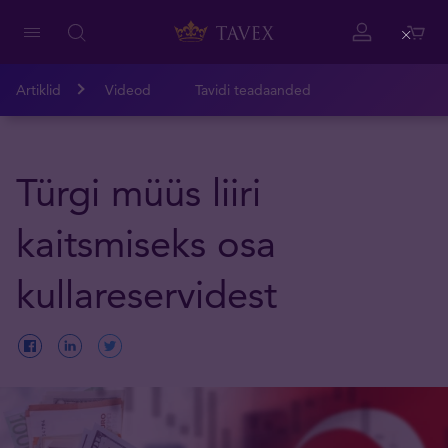
Close
Artiklid
Videod
Tavidi teadaanded
Türgi müüs liiri
kaitsmiseks osa
kullareservidest