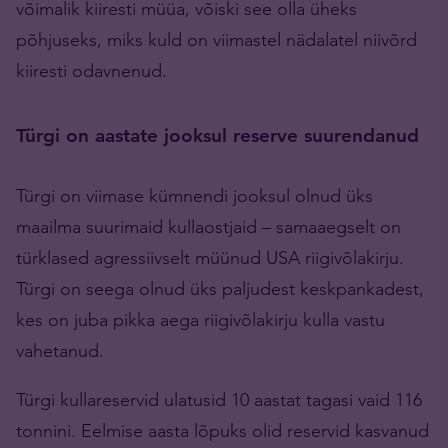
võimalik kiiresti müüa, võiski see olla üheks
põhjuseks, miks kuld on viimastel nädalatel niivõrd
kiiresti odavnenud.
Türgi on aastate jooksul reserve suurendanud
Türgi on viimase kümnendi jooksul olnud üks
maailma suurimaid kullaostjaid – samaaegselt on
türklased agressiivselt müünud USA riigivõlakirju.
Türgi on seega olnud üks paljudest keskpankadest,
kes on juba pikka aega riigivõlakirju kulla vastu
vahetanud.
Türgi kullareservid ulatusid 10 aastat tagasi vaid 116
tonnini. Eelmise aasta lõpuks olid reservid kasvanud