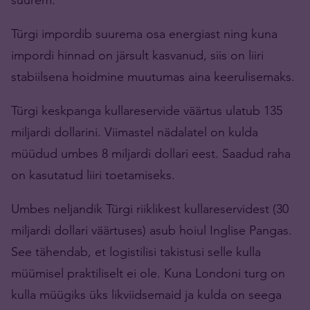
Türgi impordib suurema osa energiast ning kuna
impordi hinnad on järsult kasvanud, siis on liiri
stabiilsena hoidmine muutumas aina keerulisemaks.
Türgi keskpanga kullareservide väärtus ulatub 135
miljardi dollarini. Viimastel nädalatel on kulda
müüdud umbes 8 miljardi dollari eest. Saadud raha
on kasutatud liiri toetamiseks.
Umbes neljandik Türgi riiklikest kullareservidest (30
miljardi dollari väärtuses) asub hoiul Inglise Pangas.
See tähendab, et logistilisi takistusi selle kulla
müümisel praktiliselt ei ole. Kuna Londoni turg on
kulla müügiks üks likviidsemaid ja kulda on seega