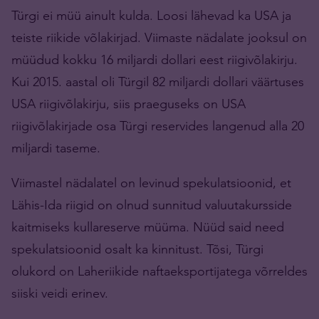
Türgi ei müü ainult kulda. Loosi lähevad ka USA ja
teiste riikide võlakirjad. Viimaste nädalate jooksul on
müüdud kokku 16 miljardi dollari eest riigivõlakirju.
Kui 2015. aastal oli Türgil 82 miljardi dollari väärtuses
USA riigivõlakirju, siis praeguseks on USA
riigivõlakirjade osa Türgi reservides langenud alla 20
miljardi taseme.
Viimastel nädalatel on levinud spekulatsioonid, et
Lähis-Ida riigid on olnud sunnitud valuutakursside
kaitmiseks kullareserve müüma. Nüüd said need
spekulatsioonid osalt ka kinnitust. Tõsi, Türgi
olukord on Laheriikide naftaeksportijatega võrreldes
siiski veidi erinev.