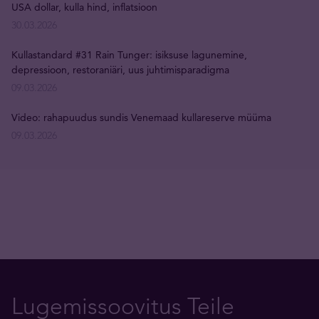
USA dollar, kulla hind, inflatsioon
30.03.2026
Kullastandard #31 Rain Tunger: isiksuse lagunemine,
depressioon, restoraniäri, uus juhtimisparadigma
09.03.2026
Video: rahapuudus sundis Venemaad kullareserve müüma
09.03.2026
Lugemissoovitus Teile