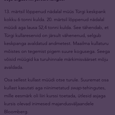
13. märtsil lõppenud nädalal müüs Türgi keskpank
kokku 6 tonni kulda. 20. märtsil lõppenud nädalal
müüdi aga lausa 52,4 tonni kulda. See tähendab, et
Türgi kullareservid on järsult vähenenud, selgub
keskpanga avaldatud andmetest. Maailma kullaturu
mõistes on tegemist pigem suure kogusega. Seega
võisid müügid ka turuhinnale märkimisväärset mõju
avaldada.
Osa sellest kullast müüdi otse turule. Suuremat osa
kullast kasutati aga niinimetatud
swap
-tehingutes,
mille eesmärk oli liiri kurssi toetada, ütlesid asjaga
kursis olevad inimesed majandusväljaandele
Bloomberg.