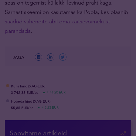
seas on tegemist küllaltki levinud praktikaga.
Sarnast skeemi on kasutamas ka Poola, kes plaanib
saadud vahendite abil oma kaitsevõimekust
parandada
.
JAGA
Kulla hind (XAU-EUR)
3 742,35 EUR/oz
+ 41,20 EUR
Hõbeda hind (XAG-EUR)
55,85 EUR/oz
+ 2,23 EUR
Soovitame artikleid