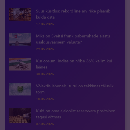
Suur küsitlus: rekordiline arv riike plaanib
kulda osta
17.06.2026
Miks on Šveitsi frank paberrahade ajastu
usaldusväärseim valuuta?
29.05.2026
Kurioosum: Indias on hõbe 36% kallim kui
läänes
30.06.2026
Võlakriis läheneb: turul on tekkimas täiuslik
torm
18.05.2026
Kuld on oma ajaloolist reservvara positsiooni
tagasi võtmas
07.05.2026