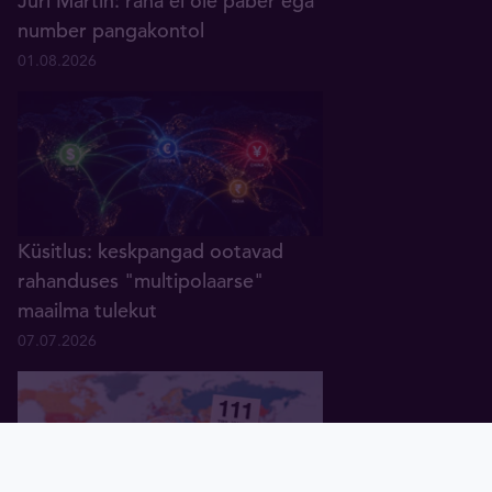
Jüri Martin: raha ei ole paber ega
number pangakontol
01.08.2026
Küsitlus: keskpangad ootavad
rahanduses "multipolaarse"
maailma tulekut
07.07.2026
Pealeht
Kuld
Hõbe
Valuuta
Graafik
Uudised
Tavid ID