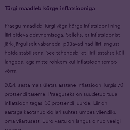
Türgi maadleb kõrge inflatsiooniga
Praegu maadleb Türgi väga kõrge inflatsiooni ning
liiri pideva odavnemisega. Selleks, et inflatsioonist
järk-järguliselt vabaneda, püüavad nad liiri langust
hoida stabiilsena. See tähendab, et liiril lastakse küll
langeda, aga mitte rohkem kui inflatsioonitempo
võrra.
2024. aasta mais ületas aastane inflatsioon Türgis 70
protsendi taseme. Praeguseks on suudetud tuua
inflatsioon tagasi 30 protsendi juurde. Liir on
aastaga kaotanud dollari suhtes umbes viiendiku
oma väärtusest. Euro vastu on langus olnud veelgi
suurem.