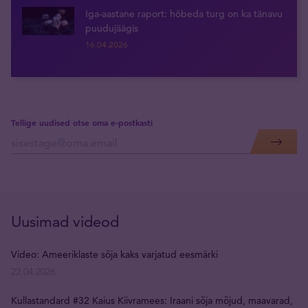
Iga-aastane raport: hõbeda turg on ka tänavu
puudujäägis
16.04.2026
Tellige uudised otse oma e-postkasti
Uusimad videod
Video: Ameeriklaste sõja kaks varjatud eesmärki
22.04.2026
Kullastandard #32 Kaius Kiivramees: Iraani sõja mõjud, maavarad,