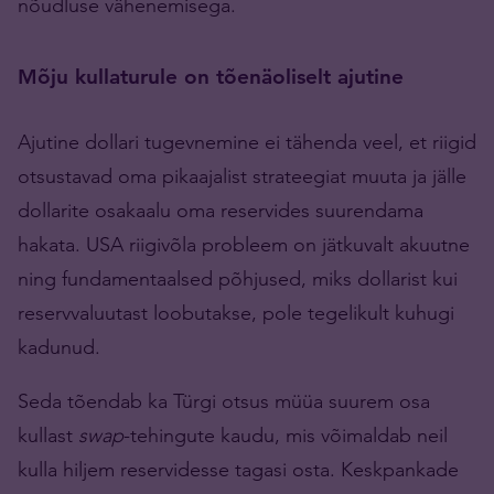
nõudluse vähenemisega.
Mõju kullaturule on tõenäoliselt ajutine
Ajutine dollari tugevnemine ei tähenda veel, et riigid
otsustavad oma pikaajalist strateegiat muuta ja jälle
dollarite osakaalu oma reservides suurendama
hakata. USA riigivõla probleem on jätkuvalt akuutne
ning fundamentaalsed põhjused, miks dollarist kui
reservvaluutast loobutakse, pole tegelikult kuhugi
kadunud.
Seda tõendab ka Türgi otsus müüa suurem osa
kullast
swap
-tehingute kaudu, mis võimaldab neil
kulla hiljem reservidesse tagasi osta. Keskpankade