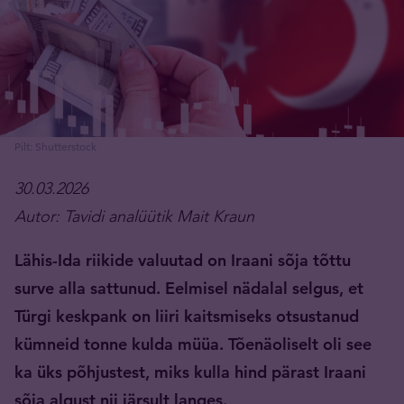
Pilt: Shutterstock
30.03.2026
Autor: Tavidi analüütik Mait Kraun
Lähis-Ida riikide valuutad on Iraani sõja tõttu
surve alla sattunud. Eelmisel nädalal selgus, et
Türgi keskpank on liiri kaitsmiseks otsustanud
kümneid tonne kulda müüa. Tõenäoliselt oli see
ka üks põhjustest, miks kulla hind pärast Iraani
sõja algust nii järsult langes.