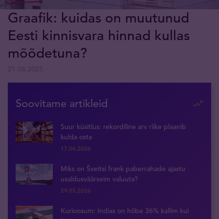
Graafik: kuidas on muutunud
Eesti kinnisvara hinnad kullas
mõõdetuna?
21.08.2025
Soovitame artikleid
Suur küsitlus: rekordiline arv riike plaanib
kulda osta
17.06.2026
Miks on Šveitsi frank paberrahade ajastu
usaldusväärseim valuuta?
29.05.2026
Kurioosum: Indias on hõbe 36% kallim kui