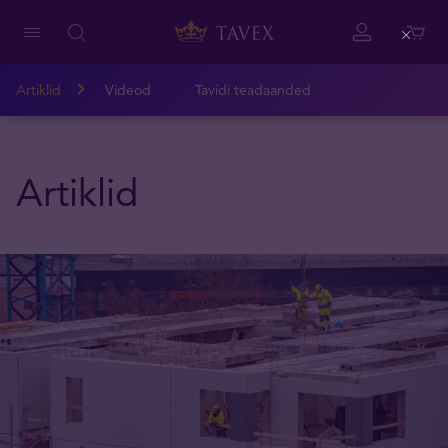
Close
Artiklid
Videod
Tavidi teadaanded
Artiklid