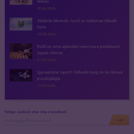
läänes
30.06.2026
Võlakriis läheneb: turul on tekkimas täiuslik
torm
18.05.2026
Kuld on oma ajaloolist reservvara positsiooni
tagasi võtmas
07.05.2026
Iga-aastane raport: hõbeda turg on ka tänavu
puudujäägis
16.04.2026
Tellige uudised otse oma e-postkasti