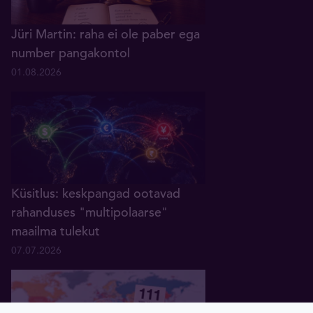
Jüri Martin: raha ei ole paber ega
number pangakontol
01.08.2026
Küsitlus: keskpangad ootavad
rahanduses "multipolaarse"
maailma tulekut
07.07.2026