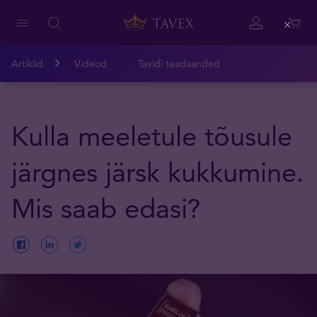
Close
Artiklid
Videod
Tavidi teadaanded
Kulla meeletule tõusule
järgnes järsk kukkumine.
Mis saab edasi?