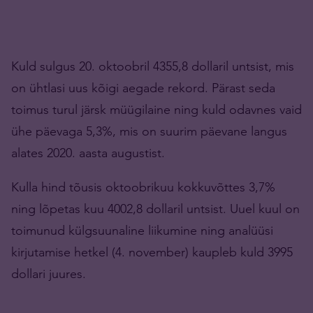
Kuld sulgus 20. oktoobril 4355,8 dollaril untsist, mis
on ühtlasi uus kõigi aegade rekord. Pärast seda
toimus turul järsk müügilaine ning kuld odavnes vaid
ühe päevaga 5,3%, mis on suurim päevane langus
alates 2020. aasta augustist.
Kulla hind tõusis oktoobrikuu kokkuvõttes 3,7%
ning lõpetas kuu 4002,8 dollaril untsist. Uuel kuul on
toimunud külgsuunaline liikumine ning analüüsi
kirjutamise hetkel (4. november) kaupleb kuld 3995
dollari juures.