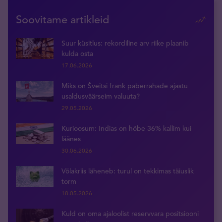
Soovitame artikleid
Suur küsitlus: rekordiline arv riike plaanib
kulda osta
17.06.2026
Miks on Šveitsi frank paberrahade ajastu
usaldusväärseim valuuta?
29.05.2026
Kurioosum: Indias on hõbe 36% kallim kui
läänes
30.06.2026
Võlakriis läheneb: turul on tekkimas täiuslik
torm
18.05.2026
Kuld on oma ajaloolist reservvara positsiooni