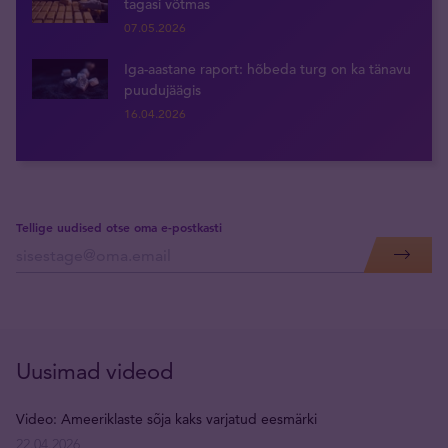
tagasi võtmas
07.05.2026
Iga-aastane raport: hõbeda turg on ka tänavu
puudujäägis
16.04.2026
Tellige uudised otse oma e-postkasti
Uusimad videod
Video: Ameeriklaste sõja kaks varjatud eesmärki
22.04.2026