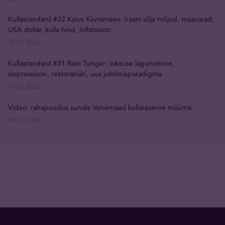
Kullastandard #32 Kaius Kiivramees: Iraani sõja mõjud, maavarad,
USA dollar, kulla hind, inflatsioon
30.03.2026
Kullastandard #31 Rain Tunger: isiksuse lagunemine,
depressioon, restoraniäri, uus juhtimisparadigma
09.03.2026
Video: rahapuudus sundis Venemaad kullareserve müüma
09.03.2026