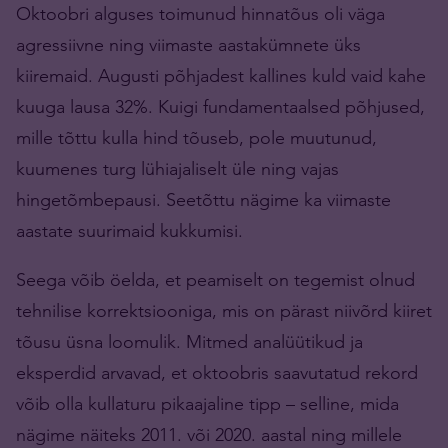
Oktoobri alguses toimunud hinnatõus oli väga
agressiivne ning viimaste aastakümnete üks
kiiremaid. Augusti põhjadest kallines kuld vaid kahe
kuuga lausa 32%. Kuigi fundamentaalsed põhjused,
mille tõttu kulla hind tõuseb, pole muutunud,
kuumenes turg lühiajaliselt üle ning vajas
hingetõmbepausi. Seetõttu nägime ka viimaste
aastate suurimaid kukkumisi.
Seega võib öelda, et peamiselt on tegemist olnud
tehnilise korrektsiooniga, mis on pärast niivõrd kiiret
tõusu üsna loomulik. Mitmed analüütikud ja
eksperdid arvavad, et oktoobris saavutatud rekord
võib olla kullaturu pikaajaline tipp – selline, mida
nägime näiteks 2011. või 2020. aastal ning millele