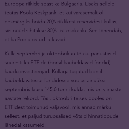
Euroopa riikide seast ka Bulgaaria. Lisaks sellele
teatas Poola Keskpank, et kui varasemalt oli
eesmärgiks hoida 20% riiklikest reservidest kullas,
siis nüüd sihitakse 30%-list osakaalu. See tähendab,
et ka Poola ostud jätkuvad.
Kulla septembri ja oktoobrikuu tõusu panustasid
suuresti ka ETFide (börsil kaubeldavad fondid)
kaudu investeerijad. Kullaga tagatud börsil
kaubeldavatesse fondidesse voolas ainuüksi
septembris lausa 145,6 tonni kulda, mis on viimaste
aastate rekord. Tõsi, oktoobri teises pooles on
ETFidest toimunud väljavool, mis annab märku
sellest, et paljud turuosalised võtsid hinnatippude
lähedal kasumeid.