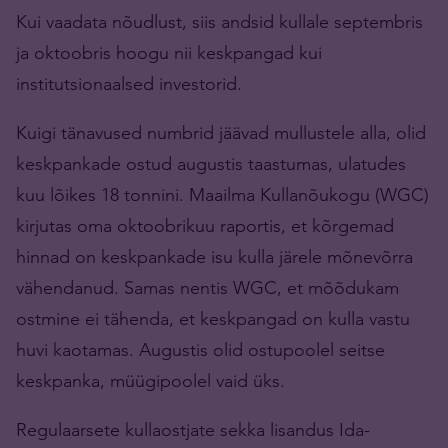
Kui vaadata nõudlust, siis andsid kullale septembris
ja oktoobris hoogu nii keskpangad kui
institutsionaalsed investorid.
Kuigi tänavused numbrid jäävad mullustele alla, olid
keskpankade ostud augustis taastumas, ulatudes
kuu lõikes 18 tonnini. Maailma Kullanõukogu (WGC)
kirjutas oma oktoobrikuu raportis, et kõrgemad
hinnad on keskpankade isu kulla järele mõnevõrra
vähendanud. Samas nentis WGC, et mõõdukam
ostmine ei tähenda, et keskpangad on kulla vastu
huvi kaotamas. Augustis olid ostupoolel seitse
keskpanka, müügipoolel vaid üks.
Regulaarsete kullaostjate sekka lisandus Ida-