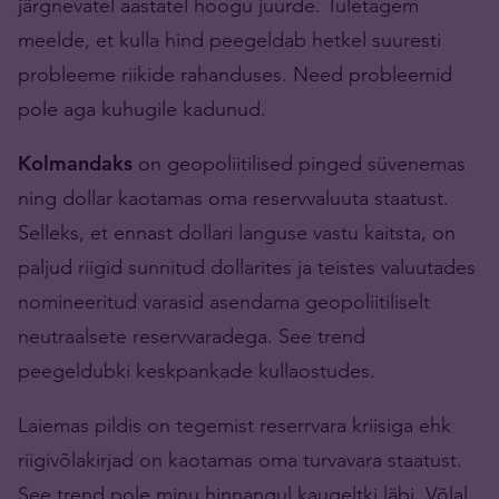
järgnevatel aastatel hoogu juurde. Tuletagem
meelde, et kulla hind peegeldab hetkel suuresti
probleeme riikide rahanduses. Need probleemid
pole aga kuhugile kadunud.
Kolmandaks
on geopoliitilised pinged süvenemas
ning dollar kaotamas oma reservvaluuta staatust.
Selleks, et ennast dollari languse vastu kaitsta, on
paljud riigid sunnitud dollarites ja teistes valuutades
nomineeritud varasid asendama geopoliitiliselt
neutraalsete reservvaradega. See trend
peegeldubki keskpankade kullaostudes.
Laiemas pildis on tegemist reserrvara kriisiga ehk
riigivõlakirjad on kaotamas oma turvavara staatust.
See trend pole minu hinnangul kaugeltki läbi. Võlal