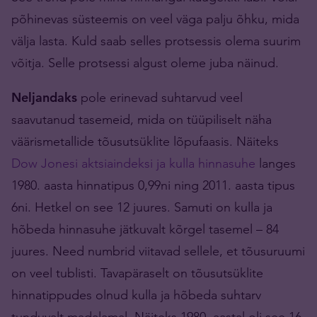
põhinevas süsteemis on veel väga palju õhku, mida
välja lasta. Kuld saab selles protsessis olema suurim
võitja. Selle protsessi algust oleme juba näinud.
Neljandaks
pole erinevad suhtarvud veel
saavutanud tasemeid, mida on tüüpiliselt näha
väärismetallide tõusutsüklite lõpufaasis. Näiteks
Dow Jonesi aktsiaindeksi ja kulla hinnasuhe
langes
1980. aasta hinnatipus 0,99ni ning 2011. aasta tipus
6ni. Hetkel on see 12 juures. Samuti on kulla ja
hõbeda hinnasuhe jätkuvalt kõrgel tasemel – 84
juures. Need numbrid viitavad sellele, et tõusuruumi
on veel tublisti. Tavapäraselt on tõusutsüklite
hinnatippudes olnud kulla ja hõbeda suhtarv
tunduvalt madalamal. Näiteks 1980. aastal oli see 16