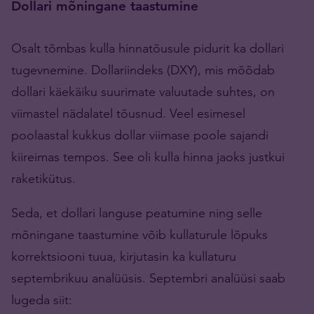
Dollari mõningane taastumine
Osalt tõmbas kulla hinnatõusule pidurit ka dollari
tugevnemine. Dollariindeks (DXY), mis mõõdab
dollari käekäiku suurimate valuutade suhtes, on
viimastel nädalatel tõusnud. Veel esimesel
poolaastal kukkus dollar viimase poole sajandi
kiireimas tempos. See oli kulla hinna jaoks justkui
raketikütus.
Seda, et dollari languse peatumine ning selle
mõningane taastumine võib kullaturule lõpuks
korrektsiooni tuua, kirjutasin ka kullaturu
septembrikuu analüüsis. Septembri analüüsi saab
lugeda siit: