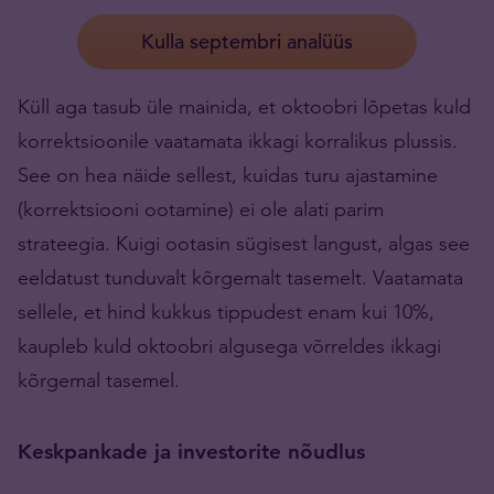
Kulla septembri analüüs
Küll aga tasub üle mainida, et oktoobri lõpetas kuld
korrektsioonile vaatamata ikkagi korralikus plussis.
See on hea näide sellest, kuidas turu ajastamine
(korrektsiooni ootamine) ei ole alati parim
strateegia. Kuigi ootasin sügisest langust, algas see
eeldatust tunduvalt kõrgemalt tasemelt. Vaatamata
sellele, et hind kukkus tippudest enam kui 10%,
kaupleb kuld oktoobri algusega võrreldes ikkagi
kõrgemal tasemel.
Keskpankade ja investorite nõudlus