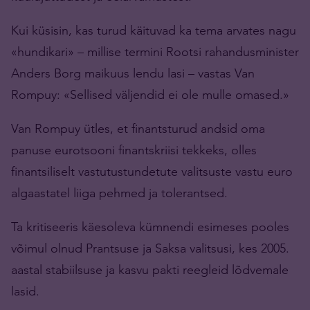
Kui küsisin, kas turud käituvad ka tema arvates nagu
«hundikari» – millise termini Rootsi rahandusminister
Anders Borg maikuus lendu lasi – vastas Van
Rompuy: «Sellised väljendid ei ole mulle omased.»
Van Rompuy ütles, et finantsturud andsid oma
panuse eurotsooni finantskriisi tekkeks, olles
finantsiliselt vastutustundetute valitsuste vastu euro
algaastatel liiga pehmed ja tolerantsed.
Ta kritiseeris käesoleva kümnendi esimeses pooles
võimul olnud Prantsuse ja Saksa valitsusi, kes 2005.
aastal stabiilsuse ja kasvu pakti reegleid lõdvemale
lasid.