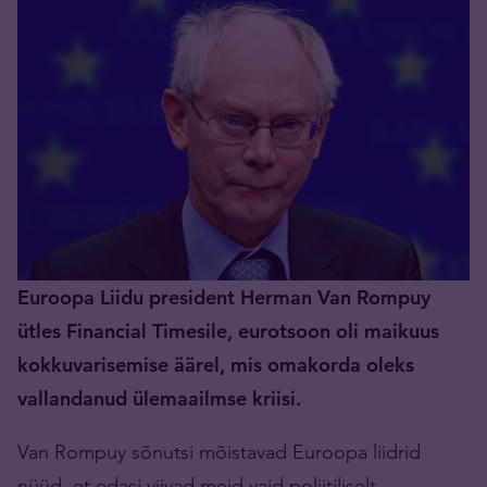
Euroopa Liidu president Herman Van Rompuy
ütles Financial Timesile, eurotsoon oli maikuus
kokkuvarisemise äärel, mis omakorda oleks
vallandanud ülemaailmse kriisi.
Van Rompuy sõnutsi mõistavad Euroopa liidrid
nüüd, et edasi viivad meid vaid poliitiliselt