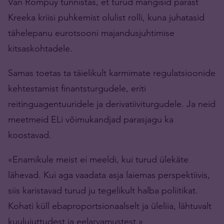
Van Rompuy tunnistas, et turud mängisid pärast
Kreeka kriisi puhkemist olulist rolli, kuna juhatasid
tähelepanu eurotsooni majandusjuhtimise
kitsaskohtadele.
Samas toetas ta täielikult karmimate regulatsioonide
kehtestamist finantsturgudele, eriti
reitinguagentuuridele ja derivatiiviturgudele. Ja neid
meetmeid ELi võimukandjad parasjagu ka
koostavad.
«Enamikule meist ei meeldi, kui turud ülekäte
lähevad. Kui aga vaadata asja laiemas perspektiivis,
siis karistavad turud ju tegelikult halba poliitikat.
Kohati küll ebaproportsionaalselt ja üleliia, lähtuvalt
kuulujuttudest ja eelarvamustest.»