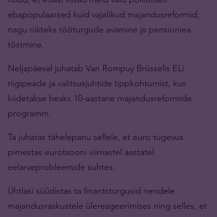
ebapopulaarsed kuid vajalikud majandusreformid,
nagu näiteks tööturgude avamine ja pensioniea
tõstmine.
Neljapäeval juhatab Van Rompuy Brüsselis ELi
riigipeade ja valitsusjuhtide tippkohtumist, kus
kiidetakse heaks 10-aastane majandusreformide
programm.
Ta juhatas tähelepanu sellele, et euro tugevus
pimestas eurotsooni viimastel aastatel
eelarveprobleemide suhtes.
Ühtlasi süüdistas ta finantsturgusid nendele
majandusraskustele ülereageerimises ning selles, et