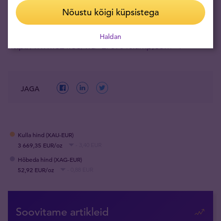
vaimu suurteks riskideks valmis pannud, kuna
Nõustu kõigi küpsistega
teavad, kui palju eurotsooni jaoks kaalul on.»
Haldan
http://www.e24.ee/?id=275954&amp;com=1
JAGA
Kulla hind (XAU-EUR)
3 669,35 EUR/oz
- 3,40 EUR
Hõbeda hind (XAG-EUR)
52,92 EUR/oz
- 0,88 EUR
Soovitame artikleid