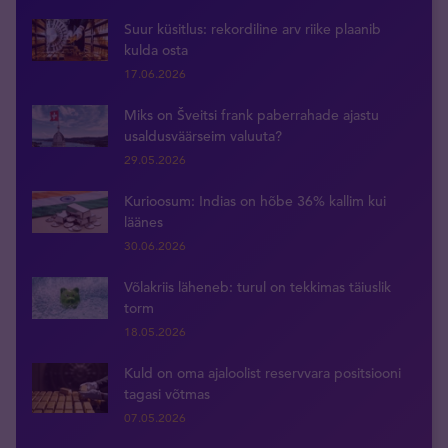
Suur küsitlus: rekordiline arv riike plaanib
kulda osta
17.06.2026
Miks on Šveitsi frank paberrahade ajastu
usaldusväärseim valuuta?
29.05.2026
Kurioosum: Indias on hõbe 36% kallim kui
läänes
30.06.2026
Võlakriis läheneb: turul on tekkimas täiuslik
torm
18.05.2026
Kuld on oma ajaloolist reservvara positsiooni
tagasi võtmas
07.05.2026