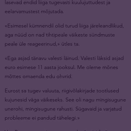
lasevad endid liiga tugevasti kuulujuttudest ja
eelarvamustest mõjutada.
«Esimesel kümnendil olid turud liiga järeleandlikud,
aga nüüd on nad tihtipeale väikeste sündmuste
peale üle reageerinud,» ütles ta.
«Ega asjad tänavu valesti läinud. Valesti läksid asjad
euro esimese 11 aasta jooksul. Me oleme mõnes
mõttes omaenda edu ohvrid.
Eurost sa tugev valuuta, riigivõlakirjade tootlused
kujunesid väga väikeseks. See oli nagu mingisugune
unerohi, mingisugune rahusti. Sügavaid ja varjatud
probleeme ei pandud tähelegi.»