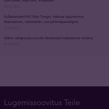
USA dollar, kulla hind, inflatsioon
30.03.2026
Kullastandard #31 Rain Tunger: isiksuse lagunemine,
depressioon, restoraniäri, uus juhtimisparadigma
09.03.2026
Video: rahapuudus sundis Venemaad kullareserve müüma
09.03.2026
Lugemissoovitus Teile