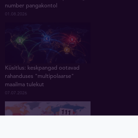
number pangakontol
01.08.2026
Küsitlus: keskpangad ootavad
rahanduses "multipolaarse"
maailma tulekut
07.07.2026
Pealeht
Kuld
Hõbe
Valuuta
Graafik
Uudised
Tavid ID