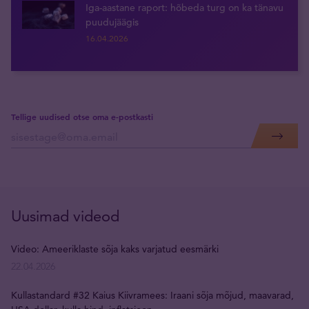
Iga-aastane raport: hõbeda turg on ka tänavu
puudujäägis
16.04.2026
Tellige uudised otse oma e-postkasti
Uusimad videod
Video: Ameeriklaste sõja kaks varjatud eesmärki
22.04.2026
Kullastandard #32 Kaius Kiivramees: Iraani sõja mõjud, maavarad,