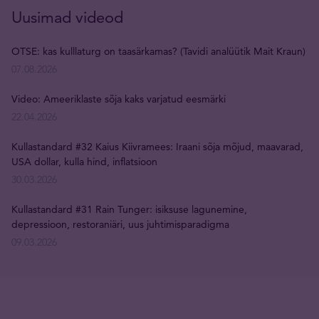
Uusimad videod
OTSE: kas kulllaturg on taasärkamas? (Tavidi analüütik Mait Kraun)
07.08.2026
Video: Ameeriklaste sõja kaks varjatud eesmärki
22.04.2026
Kullastandard #32 Kaius Kiivramees: Iraani sõja mõjud, maavarad,
USA dollar, kulla hind, inflatsioon
30.03.2026
Kullastandard #31 Rain Tunger: isiksuse lagunemine,
depressioon, restoraniäri, uus juhtimisparadigma
09.03.2026