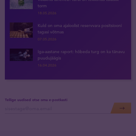
torm
18.05.2026
Kuld on oma ajaloolist reservvara positsiooni
tagasi võtmas
07.05.2026
Iga-aastane raport: hõbeda turg on ka tänavu
puudujäägis
16.04.2026
Tellige uudised otse oma e-postkasti