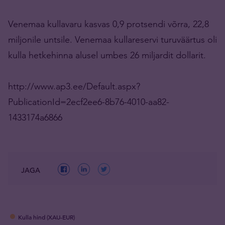
Venemaa kullavaru kasvas 0,9 protsendi võrra, 22,8
miljonile untsile. Venemaa kullareservi turuväärtus oli
kulla hetkehinna alusel umbes 26 miljardit dollarit.
http://www.ap3.ee/Default.aspx?
PublicationId=2ecf2ee6-8b76-4010-aa82-
1433174a6866
JAGA
Kulla hind (XAU-EUR)