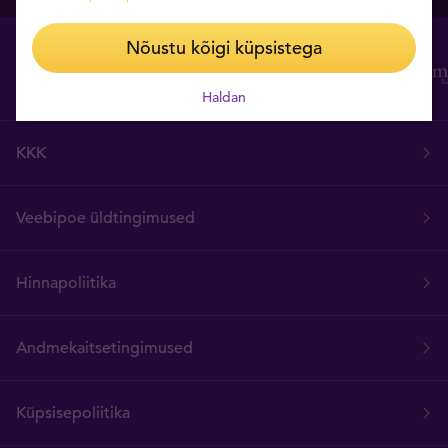
Nõustu kõigi küpsistega
Haldan
KKK
Veebipoe üldtingimused
Hinnapoliitika
Andmekaitsetingimused
Küpsisepoliitika