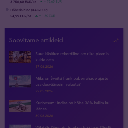
3 756,60 EUR/oz
+ 76,65 EUR
Hõbeda hind (XAG-EUR)
54,99 EUR/oz
+ 1,60 EUR
Soovitame artikleid
Suur küsitlus: rekordiline arv riike plaanib
kulda osta
17.06.2026
Miks on Šveitsi frank paberrahade ajastu
usaldusväärseim valuuta?
29.05.2026
Kurioosum: Indias on hõbe 36% kallim kui
läänes
30.06.2026
Võlakriis läheneb: turul on tekkimas täiuslik