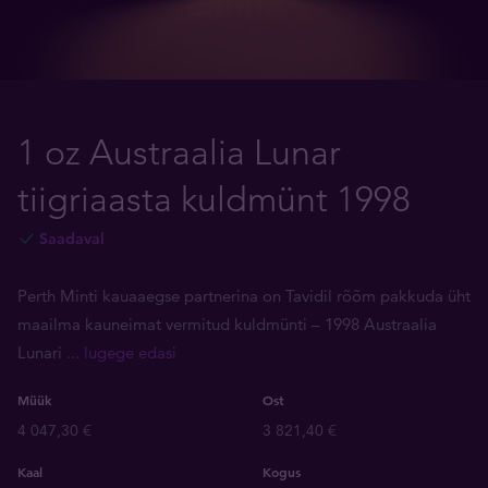
1 oz Austraalia Lunar
tiigriaasta kuldmünt 1998
Saadaval
Perth Minti kauaaegse partnerina on Tavidil rõõm pakkuda üht
maailma kauneimat vermitud kuldmünti ­– 1998 Austraalia
Lunari
... lugege edasi
Müük
Ost
4 047,30 €
3 821,40 €
Kaal
Kogus