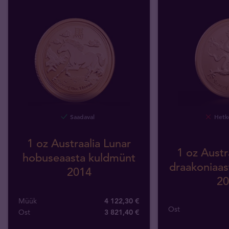
Saadaval
Hetke
1 oz Austraalia Lunar
1 oz Austr
hobuseaasta kuldmünt
draakoniaas
2014
20
Müük
4 122,30 €
Ost
Ost
3 821
,
40
€