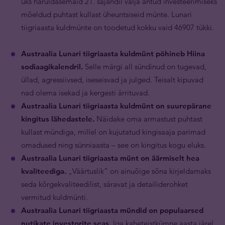
üks haruldasemaid 21. sajandil välja antud investeerimiseks
mõeldud puhtast kullast üheuntsiseid münte. Lunari
tiigriaasta kuldmünte on toodetud kokku vaid 46907 tükki.
Austraalia Lunari tiigriaasta kuldmünt põhineb Hiina
sodiaagikalendril.
Selle märgi all sündinud on tugevad,
üllad, agressiivsed, iseseisvad ja julged. Teisalt kipuvad
nad olema isekad ja kergesti ärrituvad.
Austraalia Lunari tiigriaasta kuldmünt on suurepärane
kingitus lähedastele.
Näidake oma armastust puhtast
kullast mündiga, millel on kujutatud kingisaaja parimad
omadused ning sünniaasta – see on kingitus kogu eluks.
Austraalia Lunari tiigriaasta münt on äärmiselt hea
kvaliteediga.
„Väärtuslik” on ainuõige sõna kirjeldamaks
seda kõrgekvaliteedilist, säravat ja detailiderohket
vermitud kuldmünti.
Austraalia Lunari tiigriaasta mündid on populaarsed
nutikate investorite seas.
Iga kaheteistkümne aasta järel