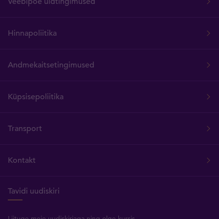
Veebipoe üldtingimused
Hinnapoliitika
Andmekaitsetingimused
Küpsisepoliitika
Transport
Kontakt
Tavidi uudiskiri
Liituge meie uudiskirjaga ning olge kursis