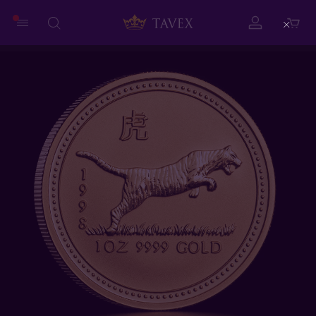
Close