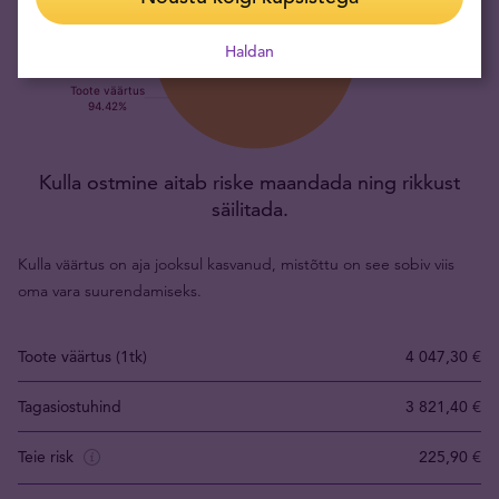
Haldan
Kulla ostmine aitab riske maandada ning rikkust
säilitada.
Kulla väärtus on aja jooksul kasvanud, mistõttu on see sobiv viis
oma vara suurendamiseks.
Toote väärtus (1tk)
4 047,30 €
Tagasiostuhind
3 821,40 €
Teie risk
225,90 €