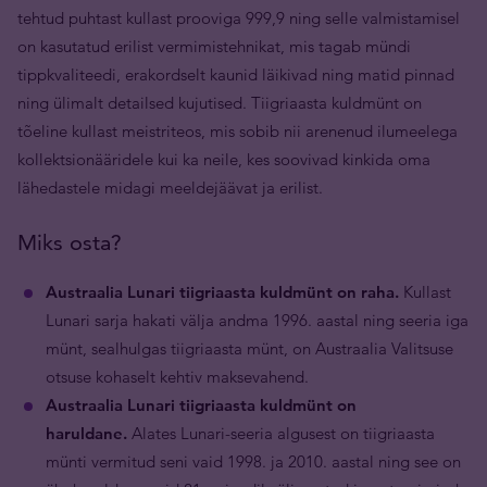
tehtud puhtast kullast prooviga 999,9 ning selle valmistamisel
on kasutatud erilist vermimistehnikat, mis tagab mündi
tippkvaliteedi, erakordselt kaunid läikivad ning matid pinnad
ning ülimalt detailsed kujutised. Tiigriaasta kuldmünt on
tõeline kullast meistriteos, mis sobib nii arenenud ilumeelega
kollektsionääridele kui ka neile, kes soovivad kinkida oma
lähedastele midagi meeldejäävat ja erilist.
Miks osta?
Austraalia Lunari tiigriaasta kuldmünt on raha.
Kullast
Lunari sarja hakati välja andma 1996. aastal ning seeria iga
münt, sealhulgas tiigriaasta münt, on Austraalia Valitsuse
otsuse kohaselt kehtiv maksevahend.
Austraalia Lunari tiigriaasta kuldmünt on
haruldane.
Alates Lunari-seeria algusest on tiigriaasta
münti vermitud seni vaid 1998. ja 2010. aastal ning see on