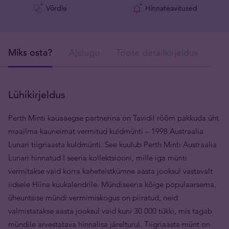
Võrdle
Hinnateavitused
Miks osta?
Ajalugu
Toote detailkirjeldus
Tar
Lühikirjeldus
Perth Minti kauaaegse partnerina on Tavidil rõõm pakkuda üht
maailma kauneimat vermitud kuldmünti ­– 1998 Austraalia
Lunari tiigriaasta kuldmünti. See kuulub Perth Minti Austraalia
Lunari hinnatud I seeria kollektsiooni, mille iga münti
vermitakse vaid korra kaheteistkümne aasta jooksul vastavalt
iidsele Hiina kuukalendrile. Mündiseeria kõige populaarsema,
üheuntsise mündi vermimiskogus on piiratud, neid
valmistatakse aasta jooksul vaid kuni 30 000 tükki, mis tagab
mündile arvestatava hinnalisa järelturul. Tiigriaasta münt on