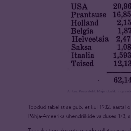
Allikas: Päewaleht, Majanduslik ringvaa
Toodud tabelist selgub, et kui 1932. aastal 
Põhja-Ameerika ühendriikide valduses 1/3, s
Tegelikult on üksikute maade kullatagavara