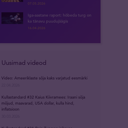
07.05.2026
Iga-aastane raport: hõbeda turg on
ka tänavu puudujäägis
16.04.2026
Uusimad videod
Video: Ameeriklaste sõja kaks varjatud eesmärki
22.04.2026
Kullastandard #32 Kaius Kiivramees: Iraani sõja
mõjud, maavarad, USA dollar, kulla hind,
inflatsioon
30.03.2026