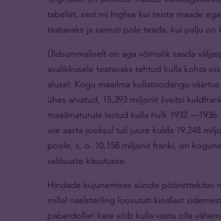
tabelist, sest nii Inglise kui teiste maade e
teatavaks ja samuti pole teada, kui palju o
Üldsummaliselt on aga võimalik saada väljas
avalikkusele teatavaks tehtud kulla kohta si
alusel: Kogu maailma kullatoodangu väärtus 
ühes arvatud, 15,393 miljonit šveitsi kuldfran
maailmaturule lastud kulla hulk 1932.—1936. a
viie aasta jooksul tuli juure kulda 19,248 mil
poole, s. o. 10,158 miljonit franki, on ko
valitsuste käsutusse.
Hindade kujunemises sündis pöörettekitav mur
millal naelsterling loovutati kindlast sidemest
paberdollari kate võib kulla vastu olla vä