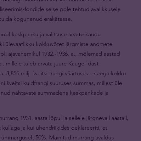
galiseerimis-fondide seise pole tehtud avalikkusele
n kulda kogunenud erakätesse.
pool keskpanku ja valitsuse arvete kaudu
iski ülevaatlikku kokkuvõtet järgmiste andmete
oli ajavahemikul 1932.-1936. a., mõlemad aastad
ki, millele tuleb arvata juure Kauge-Idast
. 3,855 milj. šveitsi frangi väärtuses – seega kokku
joni šveitsi kuldfrangi suuruses summas, millest üle
gunenud nähtavate summadena keskpankade ja
rang 1931. aasta lõpul ja sellele järgnevail aastail,
 kullaga ja kui ühendriikides deklareeriti, et
hem ümmarguselt 50%. Mainitud murrang avaldus