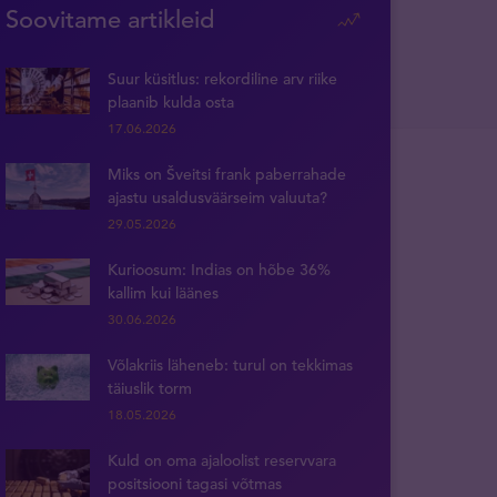
Soovitame artikleid
Suur küsitlus: rekordiline arv riike
plaanib kulda osta
17.06.2026
Miks on Šveitsi frank paberrahade
ajastu usaldusväärseim valuuta?
29.05.2026
Kurioosum: Indias on hõbe 36%
kallim kui läänes
30.06.2026
Võlakriis läheneb: turul on tekkimas
täiuslik torm
18.05.2026
Kuld on oma ajaloolist reservvara
positsiooni tagasi võtmas