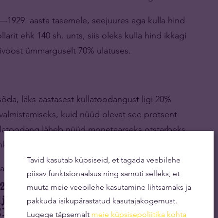
—1929. aasta tasemele, seejuures aga kulla hind
arit ehk 140 sh. unts, siis oleks kulla hind ikkagi
ivoost ümmarguselt 70% ulatuses.
õda, läks aastasest kullatoodangust ligi 20%
 valmistamiseks, kuid nüüd olevat see protsent
llatoodang läheb nüüd monetaarseks otstarbeks
ankadele rahamärkide kattevaraks.
Tavid kasutab küpsiseid, et tagada veebilehe
avarade jaotus järgmine:
piisav funktsionaalsus ning samuti selleks, et
muuta meie veebilehe kasutamine lihtsamaks ja
pakkuda isikupärastatud kasutajakogemust.
Lugege täpsemalt
meie küpsisepoliitika kohta