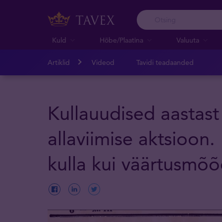
Kuld
Hõbe/Plaatina
Valuuta
Artiklid
Videod
Tavidi teadaanded
Kullauudised aastast
allaviimise aktsioon
kulla kui väärtusmõõ