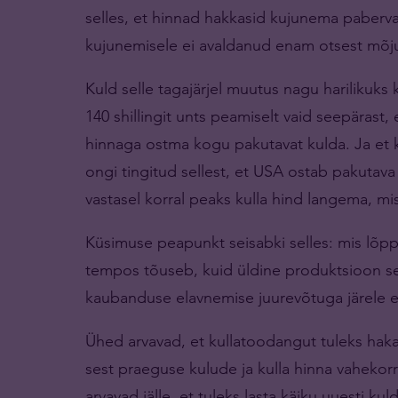
selles, et hinnad hakkasid kujunema paberv
kujunemisele ei avaldanud enam otsest mõj
Kuld selle tagajärjel muutus nagu harilikuks
140 shillingit unts peamiselt vaid seepärast,
hinnaga ostma kogu pakutavat kulda. Ja et k
ongi tingitud sellest, et USA ostab pakutava
vastasel korral peaks kulla hind langema, mi
Küsimuse peapunkt seisabki selles: mis lõpp
tempos tõuseb, kuid üldine produktsioon se
kaubanduse elavnemise juurevõtuga järele ei
Ühed arvavad, et kullatoodangut tuleks haka
sest praeguse kulude ja kulla hinna vahekorr
arvavad jälle, et tuleks lasta käiku uuesti kul