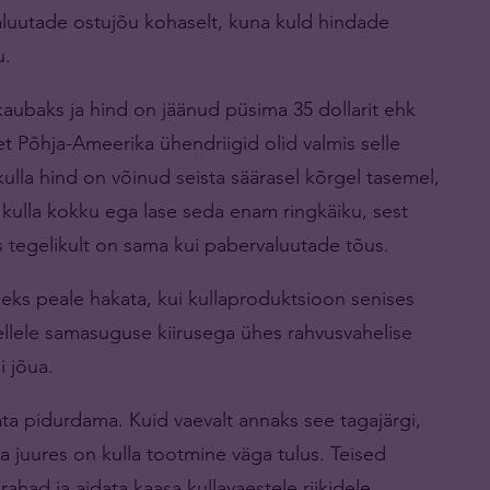
aluutade ostujõu kohaselt, kuna kuld hindade
u.
 kaubaks ja hind on jäänud püsima 35 dollarit ehk
 et Põhja-Ameerika ühendriigid olid valmis selle
ulla hind on võinud seista säärasel kõrgel tasemel,
 kulla kokku ega lase seda enam ringkäiku, sest
s tegelikult on sama kui pabervaluutade tõus.
eks peale hakata, kui kullaproduktsioon senises
llele samasuguse kiirusega ühes rahvusvahelise
 jõua.
ta pidurdama. Kuid vaevalt annaks see tagajärgi,
a juures on kulla tootmine väga tulus. Teised
drahad ja aidata kaasa kullavaestele riikidele