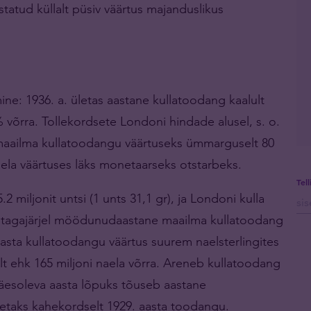
ustatud küllalt püsiv väärtus majanduslikus
e: 1936. a. ületas aastane kullatoodang kaalult
 võrra. Tollekordsete Londoni hindade alusel, s. o.
i maailma kullatoodangu väärtuseks ümmarguselt 80
 naela väärtuses läks monetaarseks otstarbeks.
Tel
 miljonit untsi (1 unts 31,1 gr), ja Londoni kulla
selle tagajärjel möödunudaastane maailma kullatoodang
asta kullatoodangu väärtus suurem naelsterlingites
t ehk 165 miljoni naela võrra. Areneb kullatoodang
 käesoleva aasta lõpuks tõuseb aastane
ületaks kahekordselt 1929. aasta toodangu.