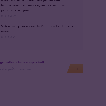
Kullastandard #31 Rain Tunger: isiksuse
lagunemine, depressioon, restoraniäri, uus
juhtimisparadigma
09.03.2026
Video: rahapuudus sundis Venemaad kullareserve
müüma
09.03.2026
lige uudised otse oma e-postkasti