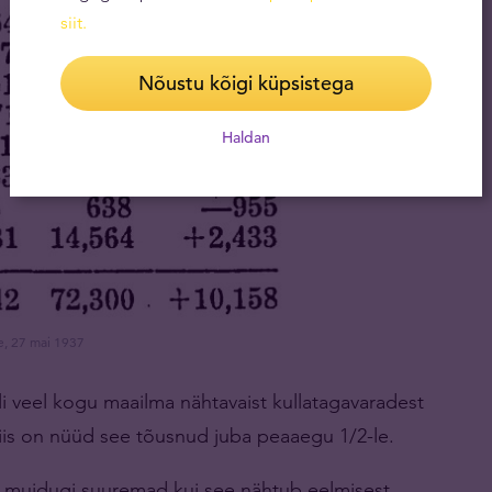
siit
.
Nõustu kõigi küpsistega
Haldan
de, 27 mai 1937
oli veel kogu maailma nähtavaist kullatagavaradest
iis on nüüd see tõusnud juba peaaegu 1/2-le.
d muidugi suuremad kui see nähtub eelmisest