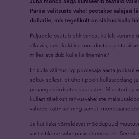
Juba mõnda aega kursseerib teateid välis
Pariisi valitsuste vahel peetakse salajasi 
dollarile, mis tegelikult on sihitud kulla 
Paljudele osutub ehk vahest küllalt kummalis
alla viia, sest kuld ise moodustab ju stabii
milles avaldub kulla kallinemine?
Et kulla väärtus ligi poolesaja aasta jooksul
sõltuv sellest, et ühelt poolt kullatoodang j
peaaegu võrdsetes suurustes. Mainitud ajava
kullast täielikult rahvusvaheliste maksusal
vahede katmisel ning samuti monetaarsetek
Ja kui kaks võrreldavat mõõdupuud muutuvad 
vastastikune suhe püsivalt endiseks. See ol