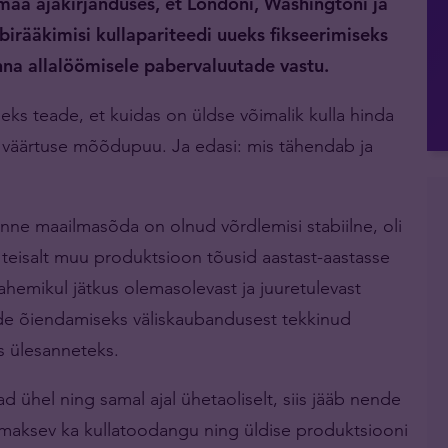
maa ajakirjanduses, et Londoni, Washingtoni ja
läbirääkimisi kullapariteedi uueks fikseerimiseks
hinna allalöömisele pabervaluutade vastu.
eks teade, et kuidas on üldse võimalik kulla hinda
lse väärtuse mõõdupuu. Ja edasi: mis tähendab ja
 enne maailmasõda on olnud võrdlemisi stabiilne, oli
a teisalt muu produktsioon tõusid aastast-aastasse
hemikul jätkus olemasolevast ja juuretulevast
dode õiendamiseks väliskaubandusest tekkinud
s ülesanneteks.
ühel ning samal ajal ühetaoliselt, siis jääb nende
i maksev ka kullatoodangu ning üldise produktsiooni