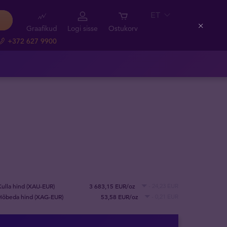
ET
Graafikud
Logi sisse
Ostukorv
Close
+372 627 9900
Kulla hind (XAU-EUR)
3 683,15 EUR/oz
- 24,23 EUR
Hõbeda hind (XAG-EUR)
53,58 EUR/oz
- 0,21 EUR