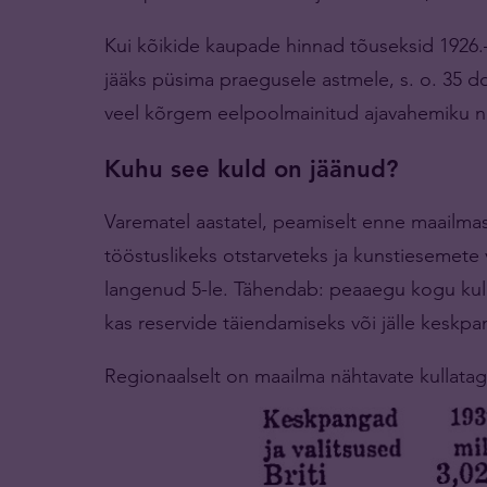
Kui kõikide kaupade hinnad tõuseksid 1926.
jääks püsima praegusele astmele, s. o. 35 doll
veel kõrgem eelpoolmainitud ajavahemiku n
Kuhu see kuld on jäänud?
Varematel aastatel, peamiselt enne maailmas
tööstuslikeks otstarveteks ja kunstiesemete
langenud 5-le. Tähendab: peaaegu kogu ku
kas reservide täiendamiseks või jälle keskp
Regionaalselt on maailma nähtavate kullatag