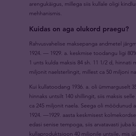
arengukäigus, millega siis kullale oligi kindl
mehhanismis.
Kuidas on aga olukord praegu?
Rahvusvahelise maksepanga andmetel järgmin
1924. — 1929. a. keskmise toodangu ligi 80%
1 unts kulda maksis 84 sh. 11 1/2 d, hinnat
miljonit naelsterlingit, millest ca 50 miljoni
Kui kullatoodang 1936. a. oli ümmarguselt 35.2
hinnaks untsilt 140 shillingit, siis maksis 
ca 245 miljonit naela. Seega oli möödunud a
1924. —1929. aasta keskmisest kolmekordsel
edasi senise tempoga, siis arvatavasti juba
kullaproduktsioon 40 miljonile untsile, mis 