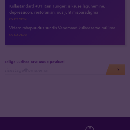
Kullastandard #31 Rain Tunger: isiksuse lagunemine,
depressioon, restoraniäri, uus juhtimisparadigma
09.03.2026
Video: rahapuudus sundis Venemaad kullareserve müüma
09.03.2026
Tellige uudised otse oma e-postkasti