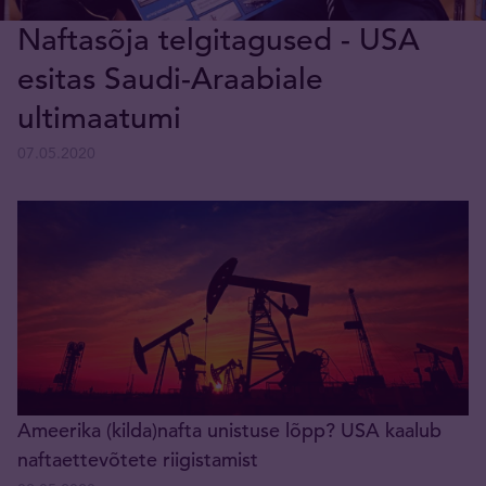
Naftasõja telgitagused - USA
esitas Saudi-Araabiale
ultimaatumi
07.05.2020
Ameerika (kilda)nafta unistuse lõpp? USA kaalub
naftaettevõtete riigistamist