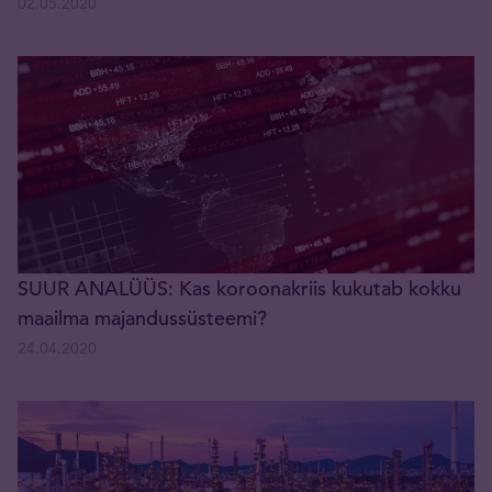
02.05.2020
SUUR ANALÜÜS: Kas koroonakriis kukutab kokku
maailma majandussüsteemi?
24.04.2020