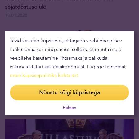
sõjatööstuse üle
13.01.2020
Tavid kasutab küpsiseid, et tagada veebilehe piisav
funktsionaalsus ning samuti selleks, et muuta meie
veebilehe kasutamine lihtsamaks ja pakkuda
isikupärastatud kasutajakogemust. Lugege täpsemalt
meie küpsisepoliitika kohta siit
.
Nõustu kõigi küpsistega
USA pigistab Saksa-Vene gaasitoru
19.12.2019
Haldan