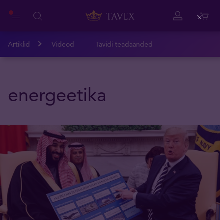
Close
Artiklid
Videod
Tavidi teadaanded
energeetika