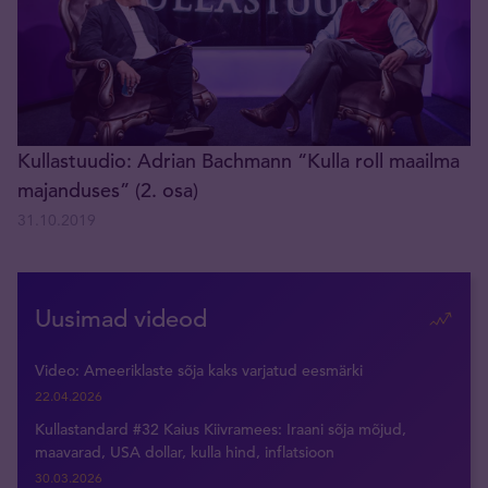
Kullastuudio: Adrian Bachmann “Kulla roll maailma
majanduses” (2. osa)
31.10.2019
Uusimad videod
Video: Ameeriklaste sõja kaks varjatud eesmärki
22.04.2026
Kullastandard #32 Kaius Kiivramees: Iraani sõja mõjud,
maavarad, USA dollar, kulla hind, inflatsioon
30.03.2026