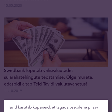
15.05.2020
Swedbank lõpetab välisvaluutades
sularahatehingute teostamise. Olge mureta,
edaspidi aitab Teid Tavidi valuutavahetus!
11.10.2019
Tavid kasutab küpsiseid, et tagada veebilehe piisav