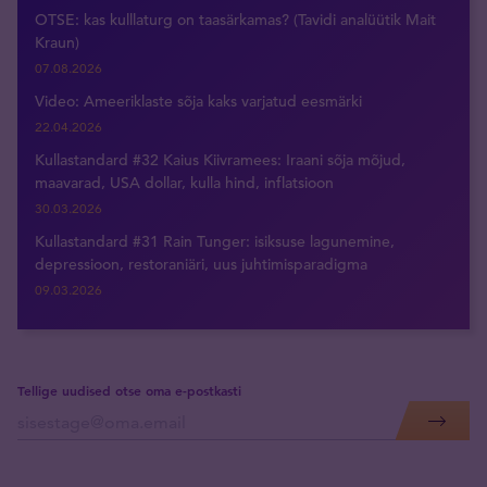
OTSE: kas kulllaturg on taasärkamas? (Tavidi analüütik Mait
Kraun)
07.08.2026
Video: Ameeriklaste sõja kaks varjatud eesmärki
22.04.2026
Kullastandard #32 Kaius Kiivramees: Iraani sõja mõjud,
maavarad, USA dollar, kulla hind, inflatsioon
30.03.2026
Kullastandard #31 Rain Tunger: isiksuse lagunemine,
depressioon, restoraniäri, uus juhtimisparadigma
09.03.2026
Tellige uudised otse oma e-postkasti