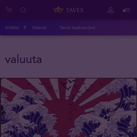
Close
Artiklid
Videod
Tavidi teadaanded
valuuta