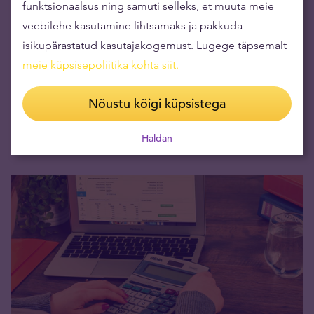
funktsionaalsus ning samuti selleks, et muuta meie
veebilehe kasutamine lihtsamaks ja pakkuda
isikupärastatud kasutajakogemust. Lugege täpsemalt
meie küpsisepoliitika kohta siit
.
Nõustu kõigi küpsistega
Uuring: sularaha valitseb jätkuvalt maailma
Haldan
04.01.2017