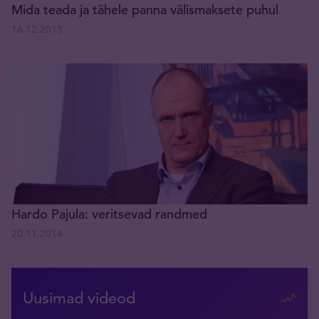
Mida teada ja tähele panna välismaksete puhul
16.12.2015
Hardo Pajula: veritsevad randmed
20.11.2014
Uusimad videod