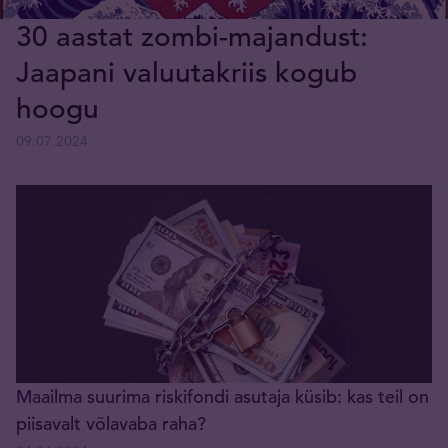
30 aastat zombi-majandust:
Jaapani valuutakriis kogub
hoogu
09.07.2024
Maailma suurima riskifondi asutaja küsib: kas teil on
piisavalt võlavaba raha?