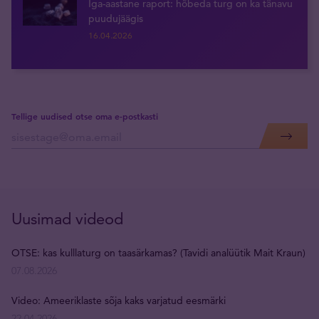
Iga-aastane raport: hõbeda turg on ka tänavu
puudujäägis
16.04.2026
Tellige uudised otse oma e-postkasti
Uusimad videod
OTSE: kas kulllaturg on taasärkamas? (Tavidi analüütik Mait Kraun)
07.08.2026
Video: Ameeriklaste sõja kaks varjatud eesmärki
22.04.2026