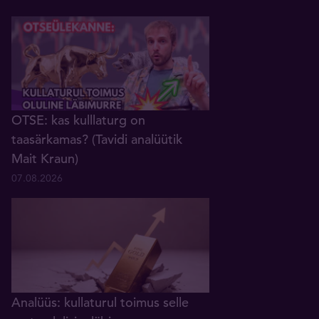
OTSE: kas kulllaturg on
taasärkamas? (Tavidi analüütik
Mait Kraun)
07.08.2026
Analüüs: kullaturul toimus selle