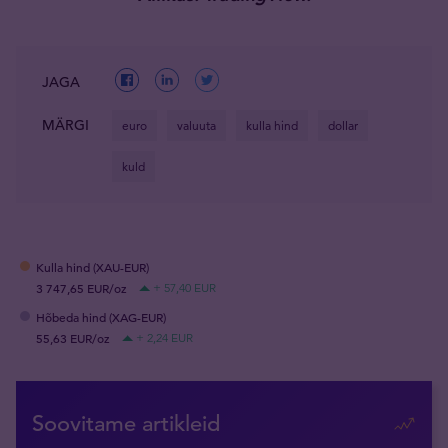
JAGA
MÄRGI
euro
valuuta
kulla hind
dollar
kuld
Kulla hind (XAU-EUR)
3 747,65 EUR/oz
+ 57,40 EUR
Hõbeda hind (XAG-EUR)
55,63 EUR/oz
+ 2,24 EUR
Soovitame artikleid