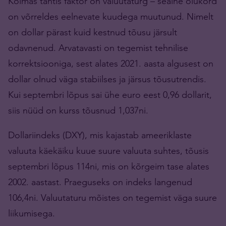
Kolmas tähtis faktor on valuutaturg – sealne olukord
on võrreldes eelnevate kuudega muutunud. Nimelt
on dollar pärast kuid kestnud tõusu järsult
odavnenud. Arvatavasti on tegemist tehnilise
korrektsiooniga, sest alates 2021. aasta algusest on
dollar olnud väga stabiilses ja järsus tõusutrendis.
Kui septembri lõpus sai ühe euro eest 0,96 dollarit,
siis nüüd on kurss tõusnud 1,037ni.
Dollariindeks (DXY), mis kajastab ameeriklaste
valuuta käekäiku kuue suure valuuta suhtes, tõusis
septembri lõpus 114ni, mis on kõrgeim tase alates
2002. aastast. Praeguseks on indeks langenud
106,4ni. Valuutaturu mõistes on tegemist väga suure
liikumisega.