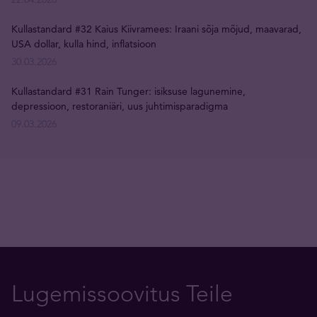
Kullastandard #32 Kaius Kiivramees: Iraani sõja mõjud, maavarad,
USA dollar, kulla hind, inflatsioon
30.03.2026
Kullastandard #31 Rain Tunger: isiksuse lagunemine,
depressioon, restoraniäri, uus juhtimisparadigma
09.03.2026
Lugemissoovitus Teile