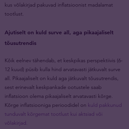
kus võlakirjad pakuvad inflatsioonist madalamat
tootlust.
Ajutiselt on kuld surve all, aga pikaajaliselt
tõusutrendis
Kõik eelnev tähendab, et keskpikas perspektiivis (6-
12 kuud) püsib kulla hind arvatavasti jätkuvalt surve
all. Pikaajaliselt on kuld aga jätkuvalt tõusutrendis,
sest erinevalt keskpankade ootustele saab
inflatsioon olema pikaajaliselt arvatavasti kõrge.
Kõrge inflatsiooniga perioodidel on
kuld pakkunud
tunduvalt kõrgemat tootlust kui aktsiad või
võlakirjad.