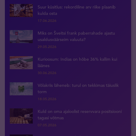
Suur küsitlus: rekordiline arv riike plaanib
kulda osta
17.06.2026
Miks on Šveitsi frank paberrahade ajastu
usaldusväärseim valuuta?
29.05.2026
Kurioosum: Indias on hõbe 36% kallim kui
läänes
30.06.2026
Võlakriis läheneb: turul on tekkimas täiuslik
torm
18.05.2026
Kuld on oma ajaloolist reservvara positsiooni
tagasi võtmas
07.05.2026