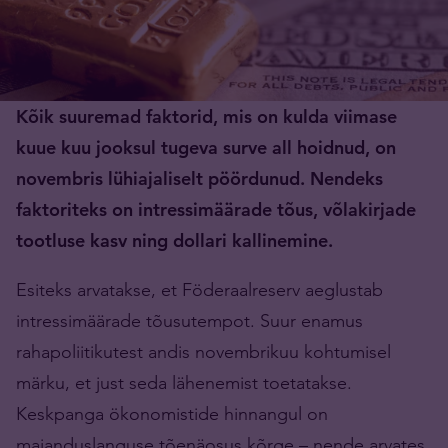
Kõik suuremad faktorid, mis on kulda viimase
kuue kuu jooksul tugeva surve all hoidnud, on
novembris lühiajaliselt pöördunud. Nendeks
faktoriteks on intressimäärade tõus, võlakirjade
tootluse kasv ning dollari kallinemine.
Esiteks arvatakse, et Föderaalreserv aeglustab
intressimäärade tõusutempot. Suur enamus
rahapoliitikutest andis novembrikuu kohtumisel
märku, et just seda lähenemist toetatakse.
Keskpanga ökonomistide hinnangul on
majanduslanguse tõenäosus kõrge – nende arvates