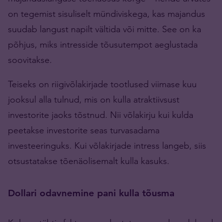
on tegemist sisuliselt mündiviskega, kas majandus
suudab langust napilt vältida või mitte. See on ka
põhjus, miks intresside tõusutempot aeglustada
soovitakse.
Teiseks on riigivõlakirjade tootlused viimase kuu
jooksul alla tulnud, mis on kulla atraktiivsust
investorite jaoks tõstnud. Nii võlakirju kui kulda
peetakse investorite seas turvasadama
investeeringuks. Kui võlakirjade intress langeb, siis
otsustatakse tõenäolisemalt kulla kasuks.
Dollari odavnemine pani kulla tõusma