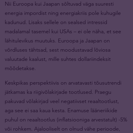
Nii Euroopa kui Jaapan sõltuvad väga suuresti
energia impordist ning energiakriis pole kuhugile
kadunud. Lisaks sellele on sealsed intressid
madalamal tasemel kui USAs – ei ole näha, et see
lähitulevikus muutuks. Euroopa ja Jaapan on
võrdluses tähtsad, sest moodustavad lõviosa
valuutade kaalust, mille suhtes dollariindeksit
mõõdetakse.
Keskpikas perspektiivis on arvatavasti tõusutrendi
jätkamas ka riigivõlakirjade tootlused. Praegu
pakuvad võlakirjad veel negatiivset reaaltootlust,
aga see ei saa kaua kesta. Enamuse lääneriikide
puhul on reaaltootlus (inflatsiooniga arvestatult) -5%
või rohkem. Ajalooliselt on olnud vähe perioode,