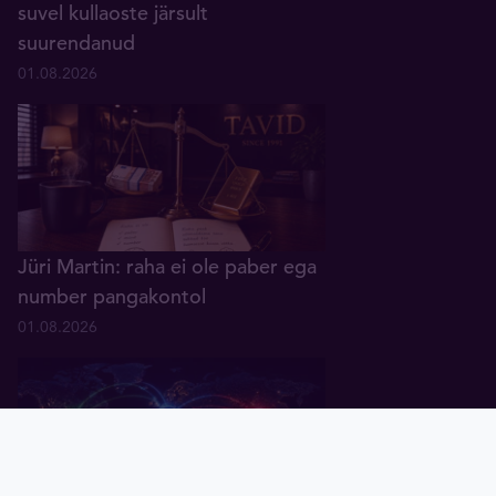
suvel kullaoste järsult
suurendanud
01.08.2026
Jüri Martin: raha ei ole paber ega
number pangakontol
01.08.2026
Pealeht
Kuld
Hõbe
Valuuta
Graafik
Uudised
Tavid ID