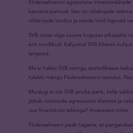
Föderaalreservi agressiivne intressimäärade t
kasvama pannud. See on võlakirjade väärt
võlakirjade tootlus ja nende hind liiguvad vas
SVB omas väga suures koguses pikaajalisi rii
eriti tundlikud. Kahjumid SVB bilansis kuhjus
langesid.
Ma ei hakka SVB varingu spetsiifikasse laskum
tulebki mängu Föderaalreservi vastutus. Nad
Muidugi ei ole SVB ainuke pank, kelle valduse
jätkab intresside agressiivset tõstmist ja ris
uue finantskriisi tekkega? Arvatavasti mitte.
Föderaalreserv peab tagama, et pangandussü