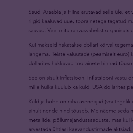
Saudi Araabia ja Hiina arutavad selle üle, et
riigid kaaluvad uue, toorainetega tagatud m
saavad. Veel mitu rahvusvahelist organisatsi
Kui makseid hakatakse dollari kõrval tegema t
langema. Teiste valuutade (peamiselt euro) 
dollarites hakkavad toorainete hinnad tõusm
See on sisult inflatsioon. Inflatsiooni vastu
mille hulka kuulub ka kuld. USA dollarites 
Kuld ja hõbe on raha asendajad (või tegelik r
ainult nende hind tõuseb. Me näeme seda nii
metallide, põllumajandussaaduste, maa kui k
arvestada ühtlasi kaevandusfirmade aktsiad.