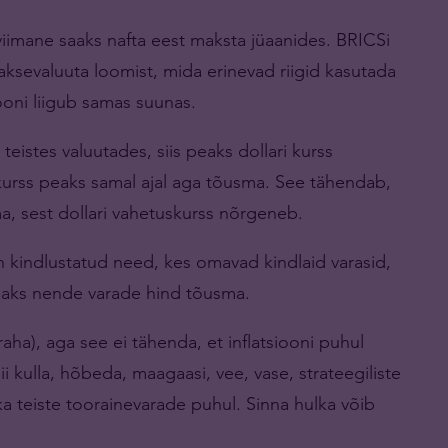
 viimane saaks nafta eest maksta jüaanides. BRICSi
aksevaluuta loomist, mida erinevad riigid kasutada
ooni liigub samas suunas.
eistes valuutades, siis peaks dollari kurss
kurss peaks samal ajal aga tõusma. See tähendab,
a, sest dollari vahetuskurss nõrgeneb.
 on kindlustatud need, kes omavad kindlaid varasid,
peaks nende varade hind tõusma.
aha), aga see ei tähenda, et inflatsiooni puhul
 kulla, hõbeda, maagaasi, vee, vase, strateegiliste
a teiste toorainevarade puhul. Sinna hulka võib