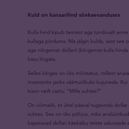
Kuld on kanaarilind söekaevanduses
Kulla hind kipub teistest aga tunduvalt enne
kullaga piirduma. Ma jälgin kulda, sest see o
aga nõrgemat dollarit (kõrgemat kulla hinda do
kasu lõigata.
Selles kõiges on üks mõistatus, millest arus
investorite jaoks väärtuslikuks kujuneda. Kui
küsin neilt vastu: “Mille suhtes?”
On võimalik, et ühel päeval tugevneb dollar
suhtes. See on üks põhjus, miks analüütikud
kajastavad dollari käekäiku teiste valuutade 