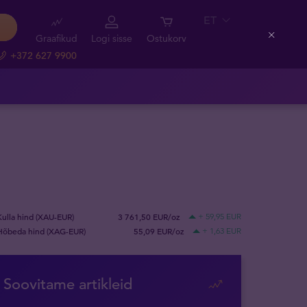
ET
Graafikud
Logi sisse
Ostukorv
Close
+372 627 9900
Kulla hind (XAU-EUR)
3 761,50 EUR/oz
+ 59,95 EUR
Hõbeda hind (XAG-EUR)
55,09 EUR/oz
+ 1,63 EUR
Soovitame artikleid