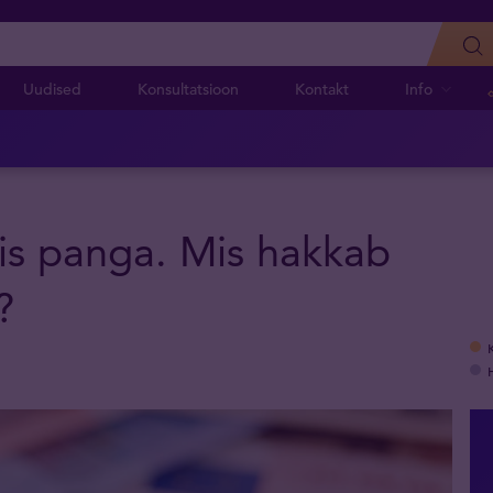
Uudised
Konsultatsioon
Kontakt
Info
is panga. Mis hakkab
?