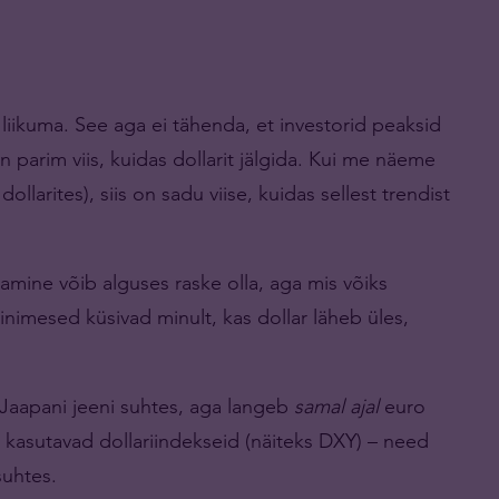
 liikuma. See aga ei tähenda, et investorid peaksid
n parim viis, kuidas dollarit jälgida. Kui me näeme
llarites), siis on sadu viise, kuidas sellest trendist
aamine võib alguses raske olla, aga mis võiks
 inimesed küsivad minult, kas dollar läheb üles,
 Jaapani jeeni suhtes, aga langeb
samal ajal
euro
 kasutavad dollariindekseid (näiteks DXY) – need
suhtes.