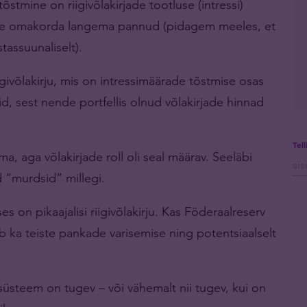
õstmine on riigivõlakirjade tootluse (intressi)
use omakorda langema pannud (pidagem meeles, et
tassuunaliselt).
givõlakirju, mis on intressimäärade tõstmise osas
id, sest nende portfellis olnud võlakirjade hinnad
Tel
a, aga võlakirjade roll oli seal määrav. Seeläbi
 “murdsid” millegi.
s on pikaajalisi riigivõlakirju. Kas Föderaalreserv
kib ka teiste pankade varisemise ning potentsiaalselt
steem on tugev – või vähemalt nii tugev, kui on