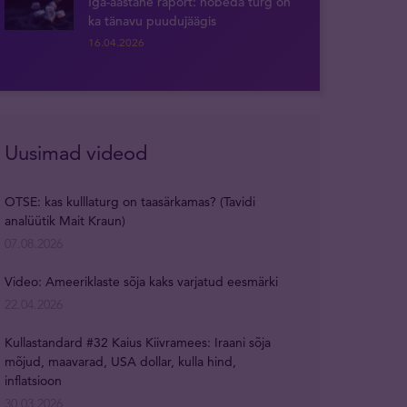
Iga-aastane raport: hõbeda turg on
ka tänavu puudujäägis
16.04.2026
Uusimad videod
OTSE: kas kulllaturg on taasärkamas? (Tavidi
analüütik Mait Kraun)
07.08.2026
Video: Ameeriklaste sõja kaks varjatud eesmärki
22.04.2026
Kullastandard #32 Kaius Kiivramees: Iraani sõja
mõjud, maavarad, USA dollar, kulla hind,
inflatsioon
30.03.2026