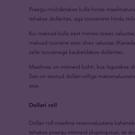
Praegu mõõdetakse kulla hinda maailmaturul 
tehakse dollarites, aga toorainete hindu mõ
Kui maksad kulla eest mõnes teises valuutas,
maksad tooraine eest ühes valuutas (Kanada do
selle toorainega kaubeldakse dollarites.
Maailmas on mitmeid kohti, kus liigutakse 
See on seotud dollari rolliga maksevaluutana
asja.
Dollari roll
Dollari roll maailma reservvaluutana kahaneb
tehakse praegu mitmeid jõupingutusi, et dol