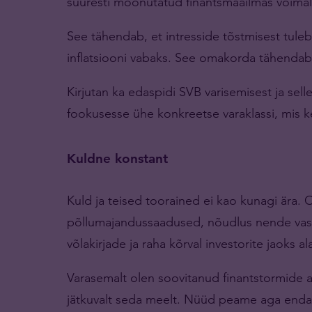
suuresti moonutatud finantsmaailmas võimal
See tähendab, et intresside tõstmisest tul
inflatsiooni vabaks. See omakorda tähendab
Kirjutan ka edaspidi SVB varisemisest ja se
fookusesse ühe konkreetse varaklassi, mis ke
Kuldne konstant
Kuld ja teised toorained ei kao kunagi ära. 
põllumajandussaadused, nõudlus nende vast
võlakirjade ja raha kõrval investorite jaoks alat
Varasemalt olen soovitanud finantstormide a
jätkuvalt seda meelt. Nüüd peame aga enda 