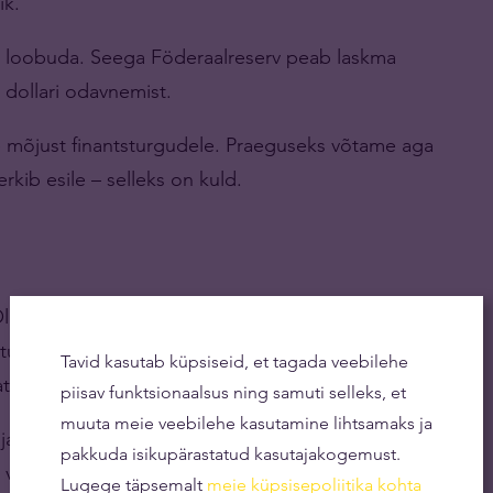
ik.
eb loobuda. Seega Föderaalreserv peab laskma
 dollari odavnemist.
lle mõjust finantsturgudele. Praeguseks võtame aga
rkib esile – selleks on kuld.
Olgu selleks kuld, hõbe, nafta, maagaas, vask või
u on alati olemas. Need peaks olema aktsiate,
Tavid kasutab küpsiseid, et tagada veebilehe
i alternatiiviks.
piisav funktsionaalsus ning samuti selleks, et
muuta meie veebilehe kasutamine lihtsamaks ja
jal suurt osa oma varadest rahas hoida. Ma olen
pakkuda isikupärastatud kasutajakogemust.
valitud pankade osas olema väga ettevaatlikud.
Lugege täpsemalt
meie küpsisepoliitika kohta