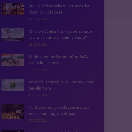
Suur küsitlus: rekordiline arv riike
plaanib kulda osta
17.06.2026
Miks on Šveitsi frank paberrahade
ajastu usaldusväärseim valuuta?
29.05.2026
Kurioosum: Indias on hõbe 36%
kallim kui läänes
30.06.2026
Võlakriis läheneb: turul on tekkimas
täiuslik torm
18.05.2026
Kuld on oma ajaloolist reservvara
positsiooni tagasi võtmas
07.05.2026