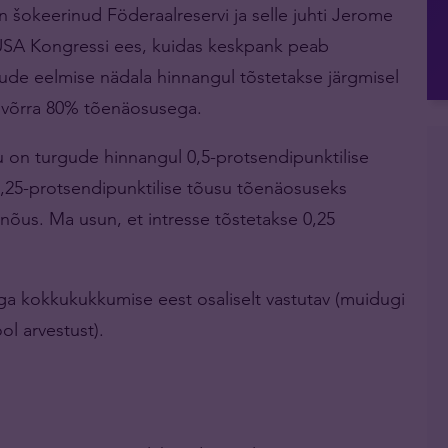
n šokeerinud Föderaalreservi ja selle juhti Jerome
l USA Kongressi ees, kuidas keskpank peab
urgude eelmise nädala hinnangul tõstetakse järgmisel
i võrra 80% tõenäosusega.
u on turgude hinnangul 0,5-protsendipunktilise
,25-protsendipunktilise tõusu tõenäosuseks
õus. Ma usun, et intresse tõstetakse 0,25
a kokkukukkumise eest osaliselt vastutav (muidugi
ol arvestust).