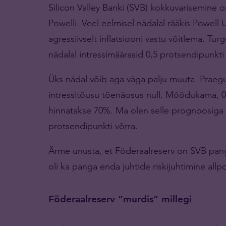
Silicon Valley Banki (SVB) kokkuvarisemine o
Powelli. Veel eelmisel nädalal rääkis Powel
agressiivselt inflatsiooni vastu võitlema. T
nädalal intressimäärasid 0,5 protsendipunkt
Üks nädal võib aga väga palju muuta. Praeg
intressitõusu tõenäosus null. Mõõdukama, 0
hinnatakse 70%. Ma olen selle prognoosiga n
protsendipunkti võrra.
Ärme unusta, et Föderaalreserv on SVB pang
oli ka panga enda juhtide riskijuhtimine allpo
Föderaalreserv “murdis” millegi