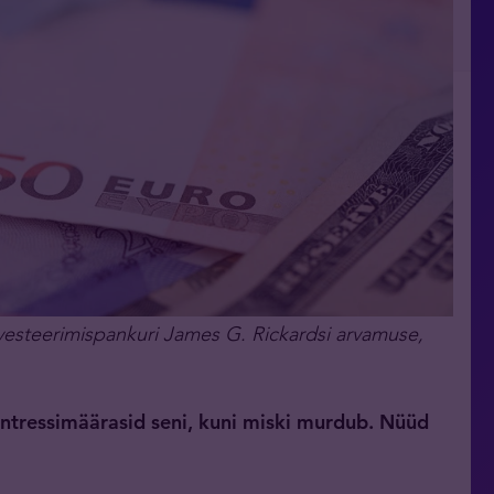
vesteerimispankuri James G. Rickardsi arvamuse,
 intressimäärasid seni, kuni miski murdub. Nüüd