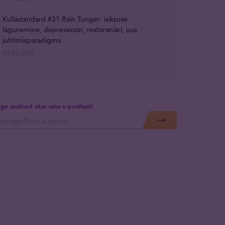
Kullastandard #31 Rain Tunger: isiksuse
lagunemine, depressioon, restoraniäri, uus
juhtimisparadigma
09.03.2026
lige uudised otse oma e-postkasti