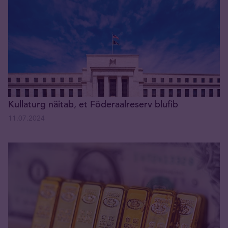
Kullaturg näitab, et Föderaalreserv blufib
11.07.2024