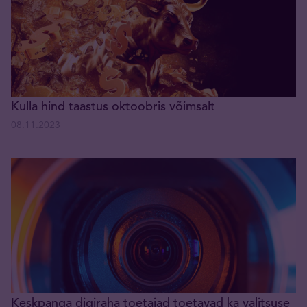
Kulla hind taastus oktoobris võimsalt
08.11.2023
Keskpanga digiraha toetajad toetavad ka valitsuse