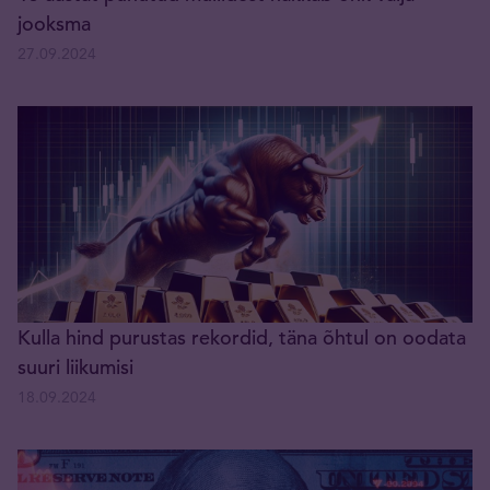
jooksma
27.09.2024
Kulla hind purustas rekordid, täna õhtul on oodata
suuri liikumisi
18.09.2024