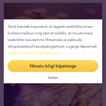
Tavid kasutab küpsiseid, et tagada veebilehe piisav
funktsionaalsus ning samuti selleks, et muuta meie
veebilehe kasutamine lihtsamaks ja pakkuda
isikupärastatud kasutajakogemust. Lugege täpsemalt
Inflatsioon polegi seljatatud? USAs hinnatõus
meie küpsisepoliitika kohta siit
.
seitsme kuu suurim
Nõustu kõigi küpsistega
12.04.2024
Haldan