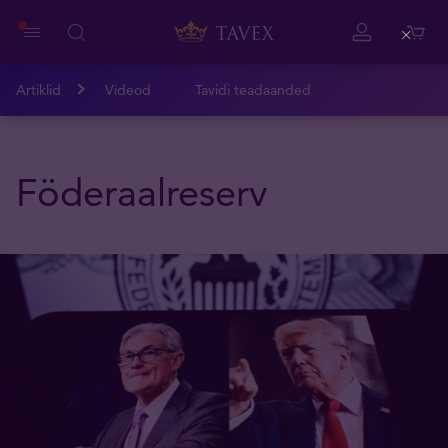
Close
Artiklid
Videod
Tavidi teadaanded
Föderaalreserv