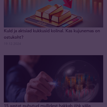
Kuld ja aktsiad kukkusid kolinal. Kas kujunemas on
ostukoht?
19.12.2024
15 aastat puhutud mullidest hakkab õhk välja