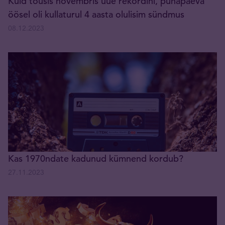
Kuld tõusis novembris uue rekordini, pühapäeva
öösel oli kullaturul 4 aasta olulisim sündmus
08.12.2023
Kas 1970ndate kadunud kümnend kordub?
27.11.2023