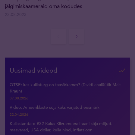
jälgimiskaameraid oma kodudes
23.08.2023
Uusimad videod
OTSE: kas kulllaturg on taasärkamas? (Tavidi analüütik Mait
Kraun)
07.08.2026
Video: Ameeriklaste sõja kaks varjatud eesmärki
22.04.2026
Kullastandard #32 Kaius Kiivramees: Iraani sõja mõjud,
maavarad, USA dollar, kulla hind, inflatsioon