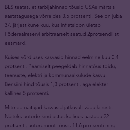
BLS teatas, et tarbijahinnad tõusid USAs märtsis
aastatagusega võrreldes 3,5 protsenti. See on juba
37. järjestikune kuu, kus inflatsioon ületab
Föderaalreservi arbitraarselt seatud 2protsendilist
eesmärki.
Kuises võrdluses kasvasid hinnad eelmine kuu 0,4
protsenti. Peamiselt peegeldab hinnatõus toidu,
teenuste, elektri ja kommunaalkulude kasvu.
Bensiini hind tõusis 1,3 protsenti, aga elekter
kallines 5 protsenti.
Mitmed näitajad kasvasid jätkuvalt väga kiiresti.
Näiteks autode kindlustus kallines aastaga 22
protsenti, autoremont tõusis 11,6 protsenti ning