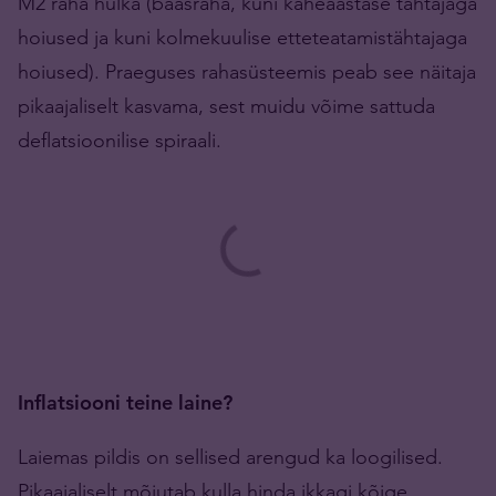
M2 raha hulka (baasraha, kuni kaheaastase tähtajaga
hoiused ja kuni kolmekuulise etteteatamistähtajaga
hoiused). Praeguses rahasüsteemis peab see näitaja
pikaajaliselt kasvama, sest muidu võime sattuda
deflatsioonilise spiraali.
Inflatsiooni teine laine?
Laiemas pildis on sellised arengud ka loogilised.
Pikaajaliselt mõjutab kulla hinda ikkagi kõige