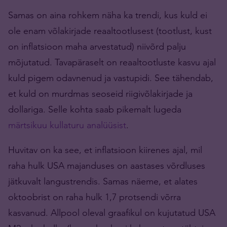
Samas on aina rohkem näha ka trendi, kus kuld ei
ole enam võlakirjade reaaltootlusest (tootlust, kust
on inflatsioon maha arvestatud) niivõrd palju
mõjutatud. Tavapäraselt on reaaltootluste kasvu ajal
kuld pigem odavnenud ja vastupidi. See tähendab,
et kuld on murdmas seoseid riigivõlakirjade ja
dollariga. Selle kohta saab pikemalt lugeda
märtsikuu kullaturu analüüsist
.
Huvitav on ka see, et inflatsioon kiirenes ajal, mil
raha hulk USA majanduses on aastases võrdluses
jätkuvalt langustrendis. Samas näeme, et alates
oktoobrist on raha hulk 1,7 protsendi võrra
kasvanud. Allpool oleval graafikul on kujutatud USA