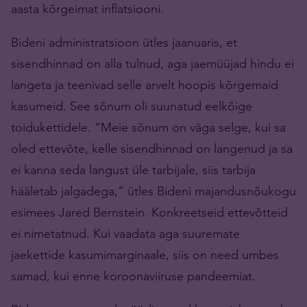
aasta kõrgeimat inflatsiooni.
Bideni administratsioon ütles jaanuaris, et
sisendhinnad on alla tulnud, aga jaemüüjad hindu ei
langeta ja teenivad selle arvelt hoopis kõrgemaid
kasumeid. See sõnum oli suunatud eelkõige
toidukettidele. “Meie sõnum on väga selge, kui sa
oled ettevõte, kelle sisendhinnad on langenud ja sa
ei kanna seda langust üle tarbijale, siis tarbija
hääletab jalgadega,” ütles Bideni majandusnõukogu
esimees Jared Bernstein. Konkreetseid ettevõtteid
ei nimetatnud. Kui vaadata aga suuremate
jaekettide kasumimarginaale, siis on need umbes
samad, kui enne koroonaviiruse pandeemiat.