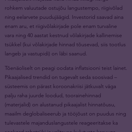
rohkem valuutade ostujõu langustempo, riigivõlad
ning eelarvete puudujäägid. Investorid saavad aina
enam aru, et riigivõlakirjade pole enam turvaline
vara ning 40 aastat kestnud võlakirjade kallinemise
tsükkel (kui võlakirjade hinnad tõusevad, siis tootlus
langeb ja vastupidi) on läbi saanud.
Tõenäoliselt on peagi oodata inflatsiooni teist lainet.
Pikaajalised trendid on tugevalt seda soosivad –
süsteemis on pärast koroonakriisi jätkuvalt väga
palju raha juurde loodud, toorainehinnad
(materjalid) on alustanud pikaajalist hinnatõusu,
maailm deglobaliseerub ja tööjõust on puudus ning
tulevastele majanduslangustele reageeritakse ka
seekord rahatrüki ja valitsuse kulutuste kasvuga.