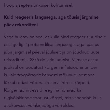
hoopis septembrikuisel kohtumisel.
Kuld reageeris langusega, aga tõusis järgmine
päev rekorditeni
Väga huvitav on see, et kulla hind reageeris uudisele
esialgu ligi 1protsendilise langusega, aga taastus
juba järgmisel päeval jõuliselt ja on jõudnud uute
rekorditeni – 2376 dollarini untsist. Viimase aasta
jooksul on oodatust kõrgem inflatsiooninumber
kullale tavapäraselt kehvasti mõjunud, sest see
lükkab edasi Föderaalreservi intressikärpeid.
Kõrgemad intressid reeglina hoiavad ka
riigivõlakirjade tootlust kõrgel, mis vähendab kulla
atraktiivsust võlakirjadega võrreldes.