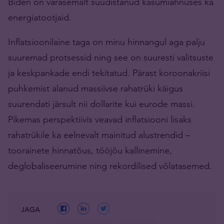
Biden on varasemalt süüdistanud kasumiahnuses ka
energiatootjaid.
Inflatsioonilaine taga on minu hinnangul aga palju
suuremad protsessid ning see on suuresti valitsuste
ja keskpankade endi tekitatud. Pärast koroonakriisi
puhkemist alanud massiivse rahatrüki käigus
suurendati järsult nii dollarite kui eurode massi.
Pikemas perspektiivis veavad inflatsiooni lisaks
rahatrükile ka eelnevalt mainitud alustrendid –
toorainete hinnatõus, tööjõu kallinemine,
deglobaliseerumine ning rekordilised võlatasemed.
JAGA