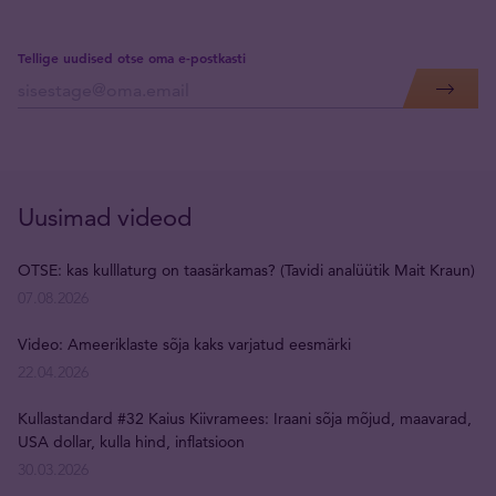
Tellige uudised otse oma e-postkasti
Uusimad videod
OTSE: kas kulllaturg on taasärkamas? (Tavidi analüütik Mait Kraun)
07.08.2026
Video: Ameeriklaste sõja kaks varjatud eesmärki
22.04.2026
Kullastandard #32 Kaius Kiivramees: Iraani sõja mõjud, maavarad,
USA dollar, kulla hind, inflatsioon
30.03.2026