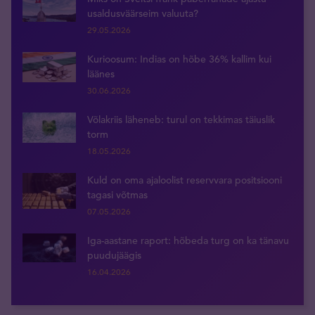
usaldusväärseim valuuta?
29.05.2026
Kurioosum: Indias on hõbe 36% kallim kui
läänes
30.06.2026
Võlakriis läheneb: turul on tekkimas täiuslik
torm
18.05.2026
Kuld on oma ajaloolist reservvara positsiooni
tagasi võtmas
07.05.2026
Iga-aastane raport: hõbeda turg on ka tänavu
puudujäägis
16.04.2026