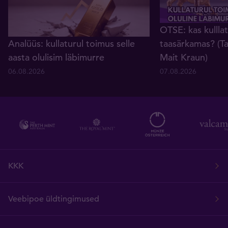
OTSE: kas kullla
Analüüs: kullaturul toimus selle
taasärkamas? (Ta
aasta olulisim läbimurre
Mait Kraun)
06.08.2026
07.08.2026
KKK
Veebipoe üldtingimused