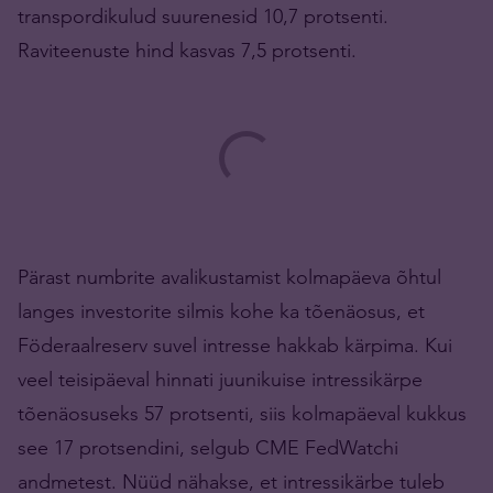
transpordikulud suurenesid 10,7 protsenti.
Raviteenuste hind kasvas 7,5 protsenti.
Pärast numbrite avalikustamist kolmapäeva õhtul
langes investorite silmis kohe ka tõenäosus, et
Föderaalreserv suvel intresse hakkab kärpima. Kui
veel teisipäeval hinnati juunikuise intressikärpe
tõenäosuseks 57 protsenti, siis kolmapäeval kukkus
see 17 protsendini, selgub CME FedWatchi
andmetest. Nüüd nähakse, et intressikärbe tuleb