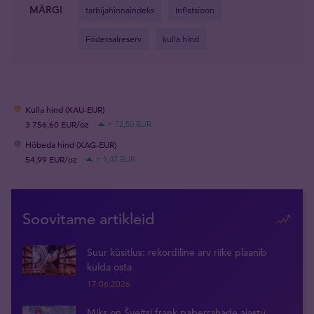
MÄRGI
tarbijahinnaindeks
Inflatsioon
Föderaalreserv
kulla hind
Kulla hind (XAU-EUR)
3 756,60 EUR/oz
+ 72,50 EUR
Hõbeda hind (XAG-EUR)
54,99 EUR/oz
+ 1,47 EUR
Soovitame artikleid
Suur küsitlus: rekordiline arv riike plaanib
kulda osta
17.06.2026
Miks on Šveitsi frank paberrahade ajastu