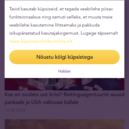
Egiptus on kukkunud inflatsioonilisse võlaspiraali.
Tavid kasutab küpsiseid, et tagada veebilehe piisav
Kas lääneriike tabab sama saatus?
funktsionaalsus ning samuti selleks, et muuta meie
06.03.2024
veebilehe kasutamine lihtsamaks ja pakkuda
isikupärastatud kasutajakogemust. Lugege täpsemalt
meie küpsisepoliitika kohta siit
.
Nõustu kõigi küpsistega
Haldan
Kas on oodata uut kriisi? Reitinguagentuurid asusid
pankade ja USA valitsuse kallale
16.08.2023