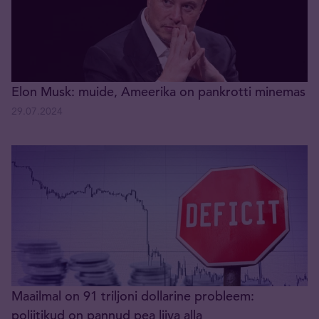
Elon Musk: muide, Ameerika on pankrotti minemas
29.07.2024
Maailmal on 91 triljoni dollarine probleem:
poliitikud on pannud pea liiva alla