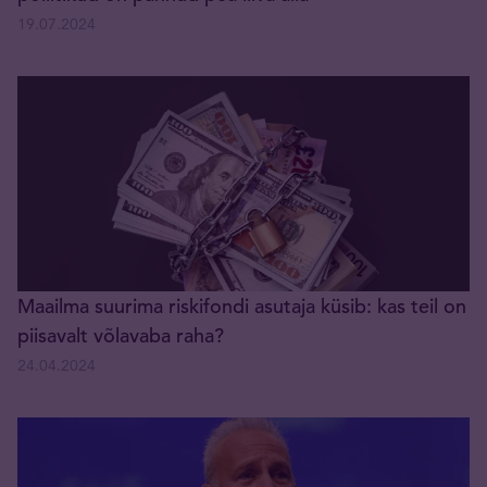
19.07.2024
Maailma suurima riskifondi asutaja küsib: kas teil on
piisavalt võlavaba raha?
24.04.2024