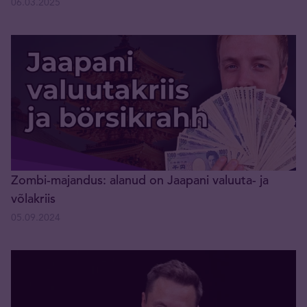
06.03.2025
Zombi-majandus: alanud on Jaapani valuuta- ja
võlakriis
05.09.2024