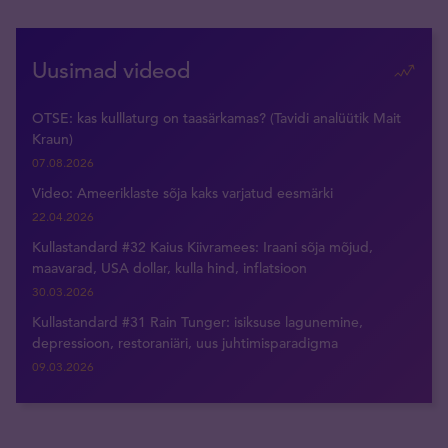
Uusimad videod
OTSE: kas kulllaturg on taasärkamas? (Tavidi analüütik Mait
Kraun)
07.08.2026
Video: Ameeriklaste sõja kaks varjatud eesmärki
22.04.2026
Kullastandard #32 Kaius Kiivramees: Iraani sõja mõjud,
maavarad, USA dollar, kulla hind, inflatsioon
30.03.2026
Kullastandard #31 Rain Tunger: isiksuse lagunemine,
depressioon, restoraniäri, uus juhtimisparadigma
09.03.2026