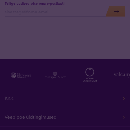
Tellige uudised otse oma e-postkasti
KKK
Veebipoe üldtingimused