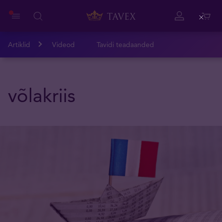
Close
Artiklid
Videod
Tavidi teadaanded
võlakriis