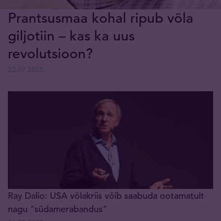
Prantsusmaa kohal ripub võla
giljotiin – kas ka uus
revolutsioon?
23.07.2025
Ray Dalio: USA võlakriis võib saabuda ootamatult
nagu "südamerabandus"