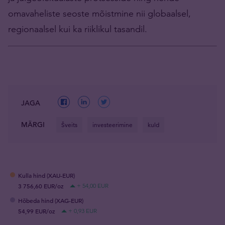
omavaheliste seoste mõistmine nii globaalsel,
regionaalsel kui ka riiklikul tasandil.
JAGA
MÄRGI
Šveits
investeerimine
kuld
Kulla hind (XAU-EUR)
3 756,60 EUR/oz
+ 54,00 EUR
Hõbeda hind (XAG-EUR)
54,99 EUR/oz
+ 0,93 EUR