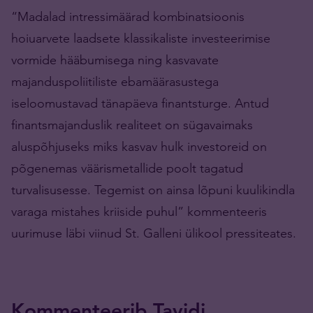
“Madalad intressimäärad kombinatsioonis
hoiuarvete laadsete klassikaliste investeerimise
vormide hääbumisega ning kasvavate
majanduspoliitiliste ebamäärasustega
iseloomustavad tänapäeva finantsturge. Antud
finantsmajanduslik realiteet on sügavaimaks
aluspõhjuseks miks kasvav hulk investoreid on
põgenemas väärismetallide poolt tagatud
turvalisusesse. Tegemist on ainsa lõpuni kuulikindla
varaga mistahes kriiside puhul” kommenteeris
uurimuse läbi viinud St. Galleni ülikool pressiteates.
Kommenteerib Tavidi