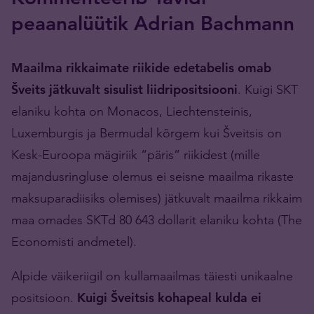
peaanalüütik Adrian Bachmann
Maailma rikkaimate riikide edetabelis omab
Šveits jätkuvalt sisulist liidripositsiooni
. Kuigi SKT
elaniku kohta on Monacos, Liechtensteinis,
Luxemburgis ja Bermudal kõrgem kui Šveitsis on
Kesk-Euroopa mägiriik “päris” riikidest (mille
majandusringluse olemus ei seisne maailma rikaste
maksuparadiisiks olemises) jätkuvalt maailma rikkaim
maa omades SKTd 80 643 dollarit elaniku kohta (The
Economisti andmetel).
Alpide väikeriigil on kullamaailmas täiesti unikaalne
positsioon.
Kuigi Šveitsis kohapeal kulda ei