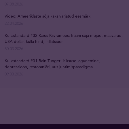
07.08.2026
Video: Ameeriklaste sõja kaks varjatud eesmärki
22.04.2026
Kullastandard #32 Kaius Kiivramees: Iraani sõja mõjud, maavarad,
USA dollar, kulla hind, inflatsioon
30.03.2026
Kullastandard #31 Rain Tunger: isiksuse lagunemine,
depressioon, restoraniäri, uus juhtimisparadigma
09.03.2026