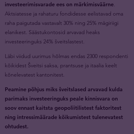
investeerimisvarade ees on märkimisväärne
.
Aktsiatesse ja rahaturu fondidesse eelistavad oma
raha paigutada vastavalt 30% ning 25% mägiriigi
elanikest. Säästukontosid arvavad heaks
investeeringuks 24% šveitslastest.
Läbi viidud uurimus hõlmas endas 2300 respondenti
kõikidest Šveitsi saksa, prantsuse ja itaalia keelt
kõnelevatest kantonitest.
Peamine põhjus miks šveitslased arvavad kulda
parimaks investeeringuks peale kinnisvara on
soov ennast kaitsta geopoliitilistest faktoritest
ning intressimäärade kõikumistest tulenevatest
ohtudest.