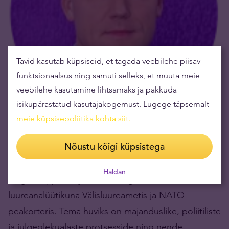
Tavid kasutab küpsiseid, et tagada veebilehe piisav
funktsionaalsus ning samuti selleks, et muuta meie
veebilehe kasutamine lihtsamaks ja pakkuda
isikupärastatud kasutajakogemust. Lugege täpsemalt
meie küpsisepoliitika kohta siit
.
Adrian Bachmann
on Tavidi peaanalüütik
Nõustu kõigi küpsistega
investeerimiskulla valdkonnas. Ta on lõpetanud
Tartu Ülikooli õigusteaduskonna, õppinud EBS-i
Haldan
magistriõppes ärijuhtimist ning töötanud 10 aastat
luureanalüütikuna Välisluureametis ja NATO
peakorteris. Tema huviks on majanduslike, poliitiliste
ja julgeolekualaste protsesside ning nende