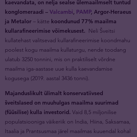
kaevandata, on nelja sealse ülemaailmselt tuntud
konglomeraadi –
Valcambi
,
PAMP
, Argor-Heraeus
ja Metalor
– kätte
koondunud 77% maailma
kullarafineerimise võimekusest.
Neli Šveitsi
kullatehast valitsevad kullarafineerimise koondmahu
poolest kogu maailma kullaturgu, nende toodang
ulatub 3250 tonnini, mis on praktiliselt võrdne
maailma iga-aastase uue kulla kaevandamise
kogusega (2019. aastal 3436 tonni).
Majanduslikult ülimalt konservatiivsed
šveitslased on muuhulgas maailma suurimad
(füüsilise) kulla investorid.
Vaid 8,5 miljonilise
populatsiooniga väikeriik on India, Hiina, Saksamaa,
Itaalia ja Prantsusmaa järel maailmas kuuendal kohal