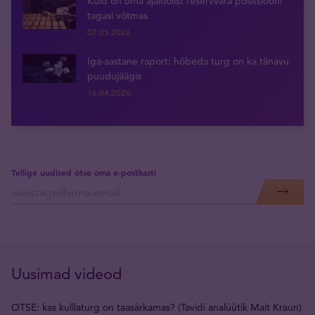
Kuld on oma ajaloolist reservvara positsiooni
tagasi võtmas
07.05.2026
Iga-aastane raport: hõbeda turg on ka tänavu
puudujäägis
16.04.2026
Tellige uudised otse oma e-postkasti
Uusimad videod
OTSE: kas kulllaturg on taasärkamas? (Tavidi analüütik Mait Kraun)