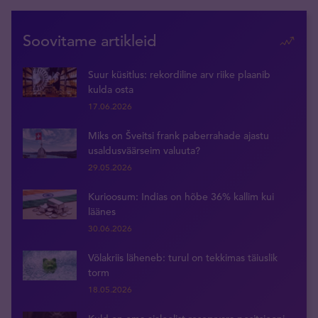
Soovitame artikleid
Suur küsitlus: rekordiline arv riike plaanib
kulda osta
17.06.2026
Miks on Šveitsi frank paberrahade ajastu
usaldusväärseim valuuta?
29.05.2026
Kurioosum: Indias on hõbe 36% kallim kui
läänes
30.06.2026
Võlakriis läheneb: turul on tekkimas täiuslik
torm
18.05.2026