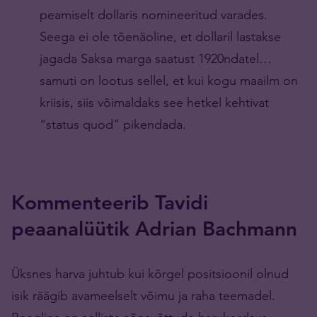
peamiselt dollaris nomineeritud varades.
Seega ei ole tõenäoline, et dollaril lastakse
jagada Saksa marga saatust 1920ndatel…
samuti on lootus sellel, et kui kogu maailm on
kriisis, siis võimaldaks see hetkel kehtivat
“status quod” pikendada.
Kommenteerib Tavidi
peaanalüütik Adrian Bachmann
Üksnes harva juhtub kui kõrgel positsioonil olnud
isik räägib avameelselt võimu ja raha teemadel.