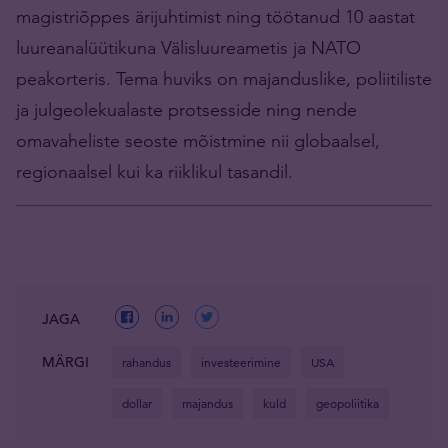
magistriõppes ärijuhtimist ning töötanud 10 aastat
luureanalüütikuna Välisluureametis ja NATO
peakorteris. Tema huviks on majanduslike, poliitiliste
ja julgeolekualaste protsesside ning nende
omavaheliste seoste mõistmine nii globaalsel,
regionaalsel kui ka riiklikul tasandil.
JAGA
MÄRGI
rahandus
investeerimine
USA
dollar
majandus
kuld
geopoliitika