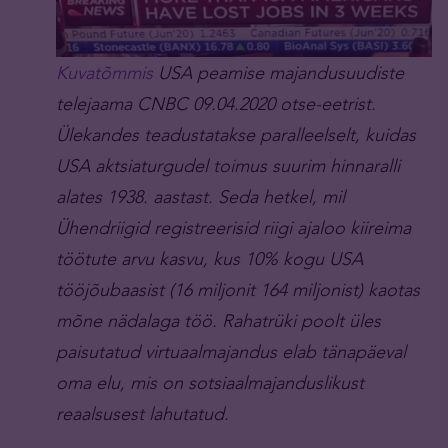
Kuvatõmmis
USA peamise majandusuudiste
telejaama CNBC 09.04.2020 otse-eetrist.
Ülekandes teadustatakse paralleelselt, kuidas
USA aktsiaturgudel toimus suurim hinnaralli
alates 1938. aastast. Seda hetkel, mil
Ühendriigid registreerisid riigi ajaloo kiireima
töötute arvu kasvu, kus 10% kogu USA
tööjõubaasist (16 miljonit 164 miljonist) kaotas
mõne nädalaga töö. Rahatrüki poolt üles
paisutatud virtuaalmajandus elab tänapäeval
oma elu, mis on sotsiaalmajanduslikust
reaalsusest lahutatud.