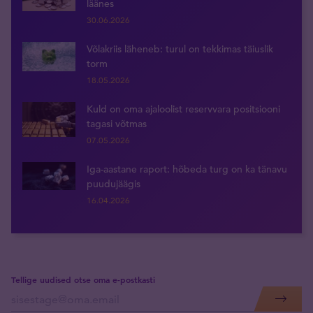
läänes
30.06.2026
Võlakriis läheneb: turul on tekkimas täiuslik
torm
18.05.2026
Kuld on oma ajaloolist reservvara positsiooni
tagasi võtmas
07.05.2026
Iga-aastane raport: hõbeda turg on ka tänavu
puudujäägis
16.04.2026
Tellige uudised otse oma e-postkasti