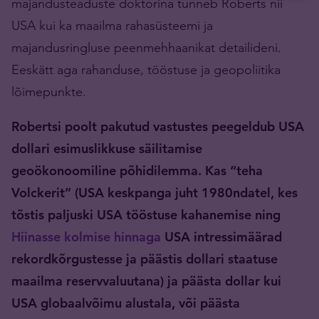
majandusteaduste doktorina tunneb Roberts nii
USA kui ka maailma rahasüsteemi ja
majandusringluse peenmehhaanikat detailideni.
Eeskätt aga rahanduse, tööstuse ja geopoliitika
lõimepunkte.
Robertsi poolt pakutud vastustes peegeldub USA
dollari esimuslikkuse säilitamise
geoökonoomiline põhidilemma. Kas “teha
Volckerit” (USA keskpanga juht 1980ndatel, kes
tõstis paljuski USA tööstuse kahanemise ning
Hiinasse kolmise hinnaga
USA intressimäärad
rekordkõrgustesse ja päästis dollari staatuse
maailma reservvaluutana) ja päästa dollar kui
USA globaalvõimu alustala, või päästa