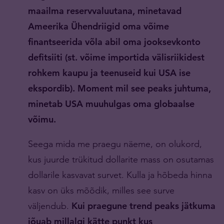
maailma reservvaluutana, minetavad
Ameerika Ühendriigid oma võime
finantseerida võla abil oma jooksevkonto
defitsiiti (st. võime importida välisriikidest
rohkem kaupu ja teenuseid kui USA ise
ekspordib). Moment mil see peaks juhtuma,
minetab USA muuhulgas oma globaalse
võimu.
Seega mida me praegu näeme, on olukord,
kus juurde trükitud dollarite mass on osutamas
dollarile kasvavat survet. Kulla ja hõbeda hinna
kasv on üks mõõdik, milles see surve
väljendub.
Kui praegune trend peaks jätkuma
jõuab millalgi kätte punkt kus