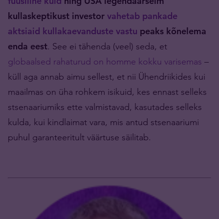
füüsiline kuld
ning USA legendaarseim
kullaskeptikust investor
vahetab pankade
aktsiaid kullakaevanduste vastu
peaks kõnelema
enda eest
. See ei tähenda (veel) seda, et
globaalsed rahaturud on homme kokku varisemas
–
küll aga annab aimu sellest, et nii Ühendriikides kui
maailmas on üha rohkem isikuid, kes ennast selleks
stsenaariumiks ette valmistavad, kasutades selleks
kulda, kui kindlaimat vara, mis antud stsenaariumi
puhul garanteeritult väärtuse säilitab.