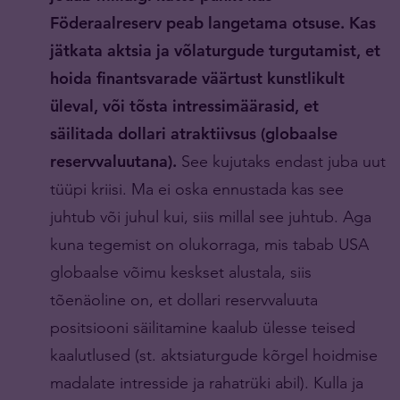
Föderaalreserv peab langetama otsuse. Kas
jätkata aktsia ja võlaturgude turgutamist, et
hoida finantsvarade väärtust kunstlikult
üleval, või tõsta intressimäärasid, et
säilitada dollari atraktiivsus (globaalse
reservvaluutana).
See kujutaks endast juba uut
tüüpi kriisi. Ma ei oska ennustada kas see
juhtub või juhul kui, siis millal see juhtub. Aga
kuna tegemist on olukorraga, mis tabab USA
globaalse võimu keskset alustala, siis
tõenäoline on, et dollari reservvaluuta
positsiooni säilitamine kaalub ülesse teised
kaalutlused (st. aktsiaturgude kõrgel hoidmise
madalate intresside ja rahatrüki abil). Kulla ja