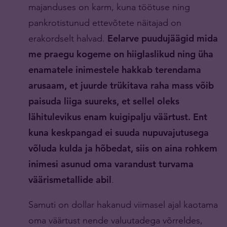
majanduses on karm, kuna töötuse ning
pankrotistunud ettevõtete näitajad on
erakordselt halvad.
Eelarve puudujäägid mida
me praegu kogeme on hiiglaslikud ning üha
enamatele inimestele hakkab terendama
arusaam, et juurde trükitava raha mass võib
paisuda liiga suureks, et sellel oleks
lähitulevikus enam kuigipalju väärtust. Ent
kuna keskpangad ei suuda nupuvajutusega
võluda kulda ja hõbedat, siis on aina rohkem
inimesi asunud oma varandust turvama
väärismetallide abil
.
Samuti on dollar hakanud viimasel ajal kaotama
oma väärtust nende valuutadega võrreldes,