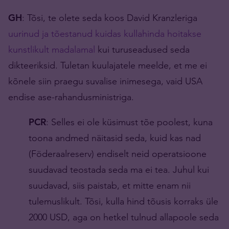
GH
: Tõsi, te olete seda koos David Kranzleriga
uurinud ja tõestanud kuidas kullahinda hoitakse
kunstlikult madalamal
kui turuseadused seda
dikteeriksid. Tuletan kuulajatele meelde, et me ei
kõnele siin praegu suvalise inimesega, vaid USA
endise ase-rahandusministriga.
PCR
: Selles ei ole küsimust tõe poolest, kuna
toona andmed näitasid seda, kuid kas nad
(Föderaalreserv) endiselt neid operatsioone
suudavad teostada seda ma ei tea. Juhul kui
suudavad, siis paistab, et mitte enam nii
tulemuslikult. Tõsi, kulla hind tõusis korraks üle
2000 USD, aga on hetkel tulnud allapoole seda