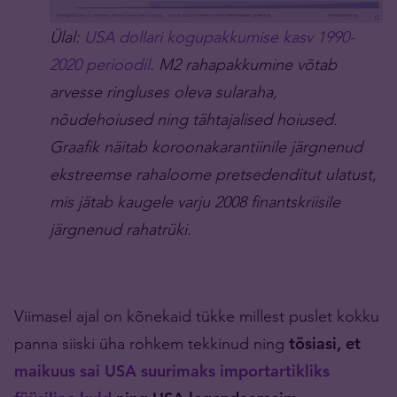
Ülal:
USA dollari kogupakkumise kasv 1990-
2020 perioodil
. M2 rahapakkumine võtab
arvesse ringluses oleva sularaha,
nõudehoiused ning tähtajalised hoiused.
Graafik näitab koroonakarantiinile järgnenud
ekstreemse rahaloome pretsedenditut ulatust,
mis jätab kaugele varju 2008 finantskriisile
järgnenud rahatrüki.
Viimasel ajal on kõnekaid tükke millest puslet kokku
panna siiski üha rohkem tekkinud ning
tõsiasi, et
maikuus sai USA suurimaks importartikliks