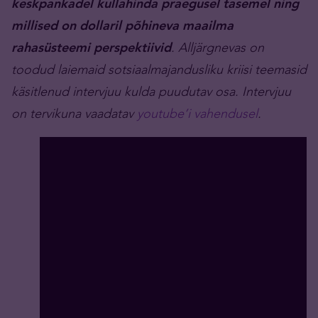
keskpankadel kullahinda praegusel tasemel ning
millised on dollaril põhineva maailma
rahasüsteemi perspektiivid
. Alljärgnevas on
toodud laiemaid sotsiaalmajandusliku kriisi teemasid
käsitlenud intervjuu kulda puudutav osa. Intervjuu
on tervikuna vaadatav
youtube’i vahendusel
.