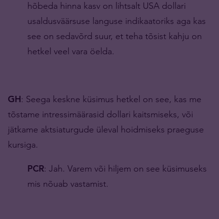
hõbeda hinna kasv on lihtsalt USA dollari
usaldusväärsuse languse indikaatoriks aga kas
see on sedavõrd suur, et teha tõsist kahju on
hetkel veel vara öelda.
GH
: Seega keskne küsimus hetkel on see, kas me
tõstame intressimäärasid dollari kaitsmiseks, või
jätkame aktsiaturgude üleval hoidmiseks praeguse
kursiga.
PCR
: Jah. Varem või hiljem on see küsimuseks
mis nõuab vastamist.