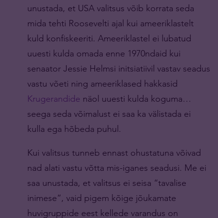
unustada, et USA valitsus võib korrata seda
mida tehti Roosevelti ajal kui ameeriklastelt
kuld konfiskeeriti. Ameeriklastel ei lubatud
uuesti kulda omada enne 1970ndaid kui
senaator Jessie Helmsi initsiatiivil vastav seadus
vastu võeti ning ameeriklased hakkasid
Krugerandide
näol uuesti kulda koguma…
seega seda võimalust ei saa ka välistada ei
kulla ega hõbeda puhul.
Kui valitsus tunneb ennast ohustatuna võivad
nad alati vastu võtta mis-iganes seadusi. Me ei
saa unustada, et valitsus ei seisa “tavalise
inimese”, vaid pigem kõige jõukamate
huvigruppide eest kellede varandus on