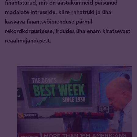
finantsturud, mis on aastakümneid paisunud
madalate intresside, kiire rahatrüki ja üha
kasvava finantsvõimenduse pärmil
rekordkõrgustesse, irdudes üha enam kiratsevast
reaalmajandusest.