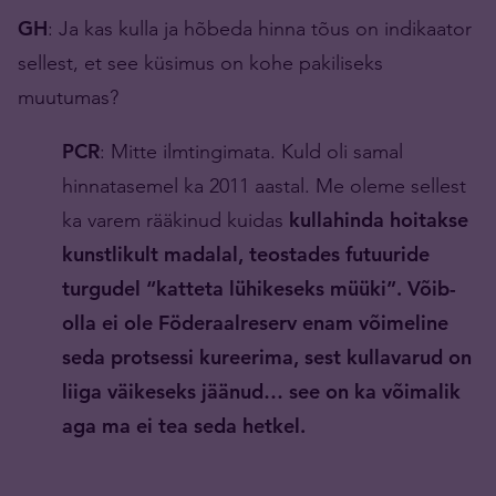
GH
: Ja kas kulla ja hõbeda hinna tõus on indikaator
sellest, et see küsimus on kohe pakiliseks
muutumas?
PCR
: Mitte ilmtingimata. Kuld oli samal
hinnatasemel ka 2011 aastal. Me oleme sellest
ka varem rääkinud kuidas
kullahinda hoitakse
kunstlikult madalal, teostades futuuride
turgudel “katteta lühikeseks müüki”. Võib-
olla ei ole Föderaalreserv enam võimeline
seda protsessi kureerima, sest kullavarud on
liiga väikeseks jäänud… see on ka võimalik
aga ma ei tea seda hetkel.