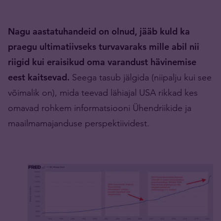
Nagu aastatuhandeid on olnud, jääb kuld ka
praegu ultimatiivseks turvavaraks mille abil nii
riigid kui eraisikud oma varandust hävinemise
eest kaitsevad.
Seega tasub jälgida (niipalju kui see
võimalik on), mida teevad lähiajal USA rikkad kes
omavad rohkem informatsiooni Ühendriikide ja
maailmamajanduse perspektiividest.