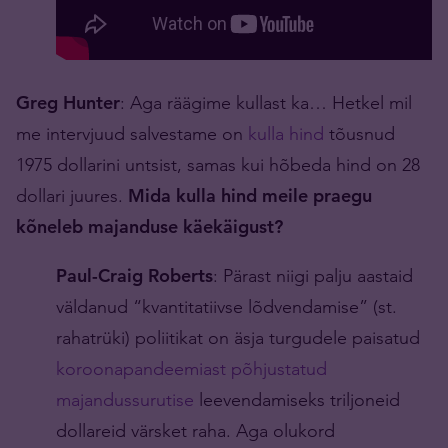
Greg Hunter
: Aga räägime kullast ka… Hetkel mil
me intervjuud salvestame on
kulla hind
tõusnud
1975 dollarini untsist, samas kui hõbeda hind on 28
dollari juures.
Mida kulla hind meile praegu
kõneleb majanduse käekäigust?
Paul-Craig Roberts
: Pärast niigi palju aastaid
väldanud “kvantitatiivse lõdvendamise” (st.
rahatrüki) poliitikat on äsja turgudele paisatud
koroonapandeemiast põhjustatud
majandussurutise
leevendamiseks triljoneid
dollareid värsket raha. Aga olukord