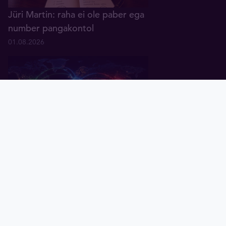
Jüri Martin: raha ei ole paber ega
number pangakontol
01.08.2026
Pealeht
Kuld
Hõbe
Valuuta
Graafik
Uudised
Tavid ID
Küsitlus: keskpangad ootavad
rahanduses "multipolaarse"
maailma tulekut
07.07.2026