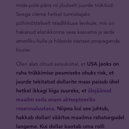
mida pole päris nii jõuliselt juurde trükitud.
Seega oleme hetkel tunnistajaks
põhimõtteliselt teadlikkuse levikule, mis on
hakanud elanikkonna seas kasvama ja seda
ametliku kulla ja hõbeda vastase propaganda
kiuste.
Olen alati olnud seisukohal, et
USA jaoks on
raha trükkimise peamiseks ohuks risk, et
juurde tekitatud dollarite mass paisub ühel
hetkel ikkagi liiga suureks, et
ülejäänud
maailm seda enam aktsepteeriks
reservvaluutana
. Niipea kui see juhtub,
hakkab dollari väärtus maailma rahaturgudel
langema.
Kui dollar kaotab oma rolli