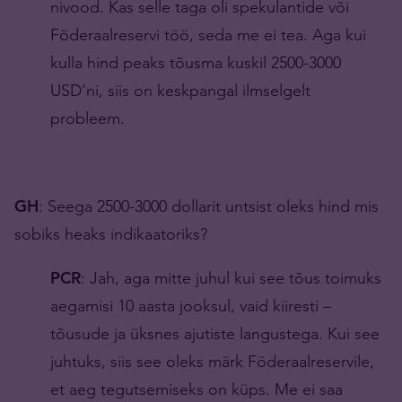
nivood. Kas selle taga oli spekulantide või
Föderaalreservi töö, seda me ei tea. Aga kui
kulla hind peaks tõusma kuskil 2500-3000
USD’ni, siis on keskpangal ilmselgelt
probleem.
GH
: Seega 2500-3000 dollarit untsist oleks hind mis
sobiks heaks indikaatoriks?
PCR
: Jah, aga mitte juhul kui see tõus toimuks
aegamisi 10 aasta jooksul, vaid kiiresti –
tõusude ja üksnes ajutiste langustega. Kui see
juhtuks, siis see oleks märk Föderaalreservile,
et aeg tegutsemiseks on küps. Me ei saa