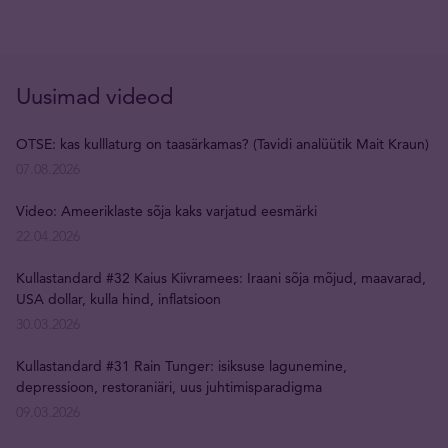
Uusimad videod
OTSE: kas kulllaturg on taasärkamas? (Tavidi analüütik Mait Kraun)
07.08.2026
Video: Ameeriklaste sõja kaks varjatud eesmärki
22.04.2026
Kullastandard #32 Kaius Kiivramees: Iraani sõja mõjud, maavarad,
USA dollar, kulla hind, inflatsioon
30.03.2026
Kullastandard #31 Rain Tunger: isiksuse lagunemine,
depressioon, restoraniäri, uus juhtimisparadigma
09.03.2026