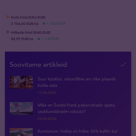
Kulla hind (XAU-EUR)
3 756,60 EUR/oz
+ 76,65 EUR
Hõbeda hind (XAG-EUR)
54,99 EUR/oz
+ 1,60 EUR
Soovitame artikleid
Suur küsitlus: rekordiline arv riike plaanib
kulda osta
17.06.2026
Miks on Šveitsi frank paberrahade ajastu
usaldusväärseim valuuta?
29.05.2026
Kurioosum: Indias on hõbe 36% kallim kui