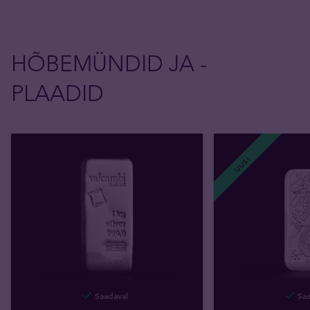
HÕBEMÜNDID JA -
PLAADID
UUS!
Saadaval
Saa