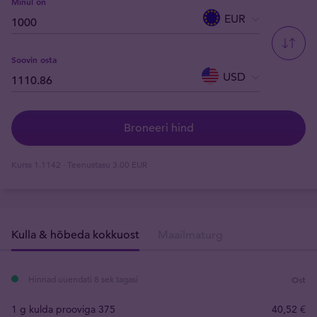
Minul on
EUR
Soovin osta
USD
Broneeri hind
Kurss
1.1142
· Teenustasu
3.00 EUR
Kulla & hõbeda kokkuost
Maailmaturg
Hinnad uuendati 8 sek tagasi
Ost
1 g kulda prooviga 375
40
,
52
€