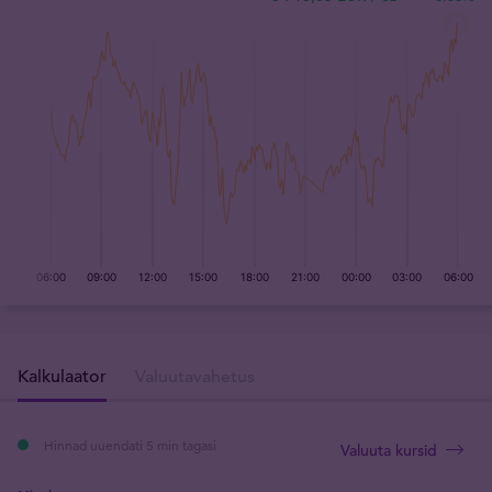
Kalkulaator
Valuutavahetus
Hinnad uuendati 5 min tagasi
Valuuta kursid