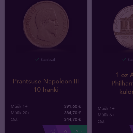
Saadaval
Saa
1 oz A
Prantsuse Napoleon III
Philhar
10 franki
kuld
Müük 1+
391,60 €
Müük 1+
Müük 20+
384,70 €
Müük 6+
Ost
344
,
70
€
Ost