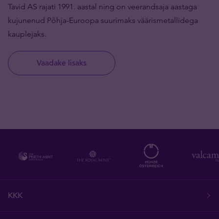
Tavid AS rajati 1991. aastal ning on veerandsaja aastaga
kujunenud Põhja-Euroopa suurimaks väärismetallidega
kauplejaks.
Vaadake lisaks
KKK