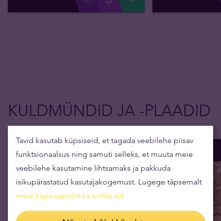
KULDMÜNDID JA -PLAADID
Tavid kasutab küpsiseid, et tagada veebilehe piisav
funktsionaalsus ning samuti selleks, et muuta meie
veebilehe kasutamine lihtsamaks ja pakkuda
isikupärastatud kasutajakogemust. Lugege täpsemalt
meie küpsisepoliitika kohta siit
.