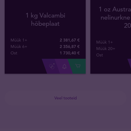
1 oz Austra
1 kg Valcambi
nelinurkn
hõbeplaat
20
Müük 1+
2 381,67 €
Müük 1+
Müük 6+
2 356,87 €
Müük 20+
Ost
1 730
,
40
€
Ost
Veel tooteid