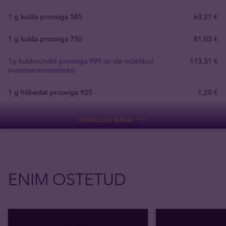
1 g kulda prooviga 585
63
,
21
€
1 g kulda prooviga 750
81
,
03
€
1g kuldmündid prooviga 999 (ei ole mõeldud
113
,
31
€
investeerimistooteks)
1 g hõbedat prooviga 925
1
,
20
€
Kokkuostu lehele
ENIM OSTETUD