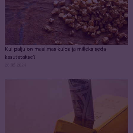
Kui palju on maailmas kulda ja milleks seda
kasutatakse?
28.05.2024