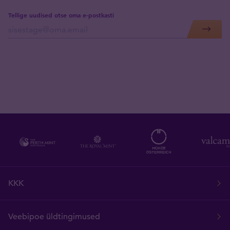
Tellige uudised otse oma e-postkasti
KKK
Veebipoe üldtingimused