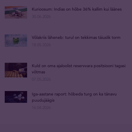
Kurioosum: Indias on hõbe 36% kallim kui läänes
30.06.2026
Võlakriis läheneb: turul on tekkimas täiuslik torm
18.05.2026
Kuld on oma ajaloolist reservvara positsiooni tagasi
võtmas
07.05.2026
Iga-aastane raport: hõbeda turg on ka tänavu
puudujäägis
16.04.2026