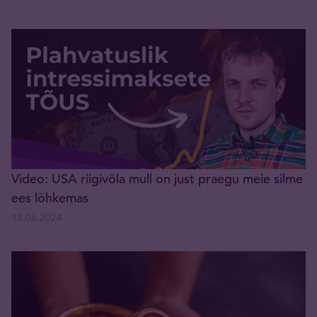
Video: USA riigivõla mull on just praegu meie silme
ees lõhkemas
15.06.2024