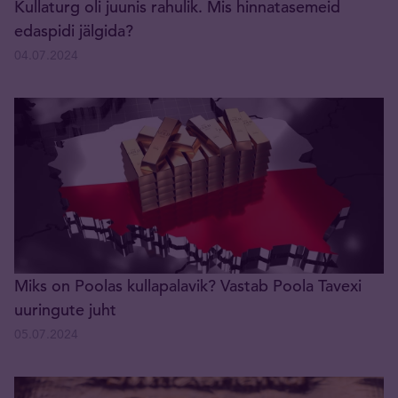
Kullaturg oli juunis rahulik. Mis hinnatasemeid
edaspidi jälgida?
04.07.2024
Miks on Poolas kullapalavik? Vastab Poola Tavexi
uuringute juht
05.07.2024