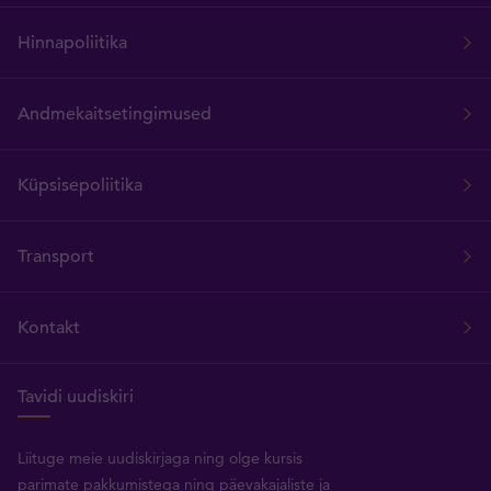
Hinnapoliitika
Andmekaitsetingimused
Küpsisepoliitika
Transport
Kontakt
Tavidi uudiskiri
Liituge meie uudiskirjaga ning olge kursis
parimate pakkumistega ning päevakajaliste ja