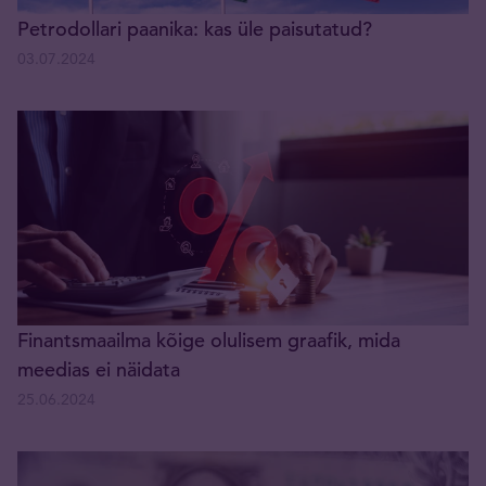
Petrodollari paanika: kas üle paisutatud?
03.07.2024
Finantsmaailma kõige olulisem graafik, mida
meedias ei näidata
25.06.2024