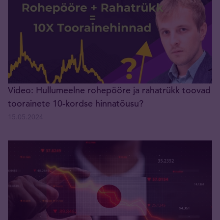
Video: Hullumeelne rohepööre ja rahatrükk toovad
toorainete 10-kordse hinnatõusu?
15.05.2024