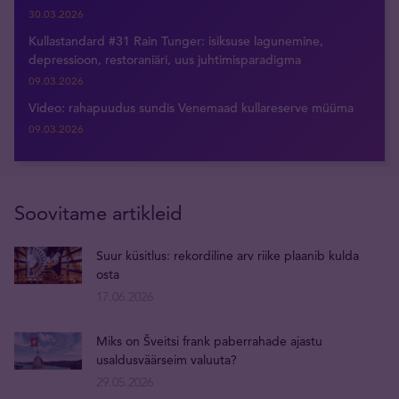
30.03.2026
Kullastandard #31 Rain Tunger: isiksuse lagunemine,
depressioon, restoraniäri, uus juhtimisparadigma
09.03.2026
Video: rahapuudus sundis Venemaad kullareserve müüma
09.03.2026
Soovitame artikleid
Suur küsitlus: rekordiline arv riike plaanib kulda
osta
17.06.2026
Miks on Šveitsi frank paberrahade ajastu
usaldusväärseim valuuta?
29.05.2026