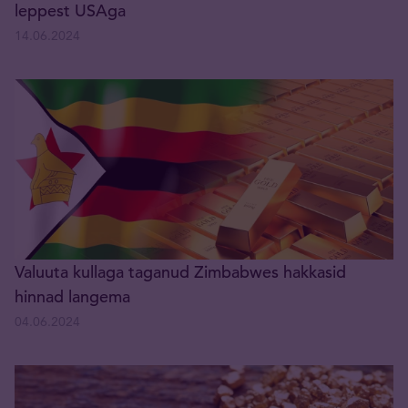
leppest USAga
14.06.2024
Valuuta kullaga taganud Zimbabwes hakkasid
hinnad langema
04.06.2024