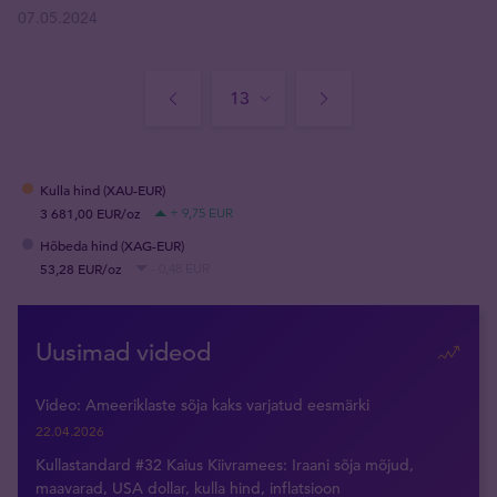
07.05.2024
Kulla hind (XAU-EUR)
3 681,00 EUR/oz
+ 9,75 EUR
Hõbeda hind (XAG-EUR)
53,28 EUR/oz
- 0,48 EUR
Uusimad videod
Video: Ameeriklaste sõja kaks varjatud eesmärki
22.04.2026
Kullastandard #32 Kaius Kiivramees: Iraani sõja mõjud,
maavarad, USA dollar, kulla hind, inflatsioon