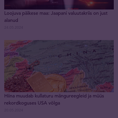
Loojuva päikese maa: Jaapani valuutakriis on just
alanud
24.05.2024
Hiina muudab kullaturu mängureegleid ja müüs
rekordkoguses USA võlga
20.05.2024