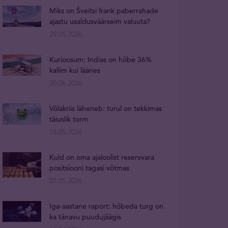
Miks on Šveitsi frank paberrahade
ajastu usaldusväärseim valuuta?
29.05.2026
Kurioosum: Indias on hõbe 36%
kallim kui läänes
30.06.2026
Võlakriis läheneb: turul on tekkimas
täiuslik torm
18.05.2026
Kuld on oma ajaloolist reservvara
positsiooni tagasi võtmas
07.05.2026
Iga-aastane raport: hõbeda turg on
ka tänavu puudujäägis