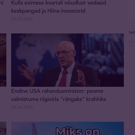
ni
Kulla esimese kvartali nõudlust vedasid
keskpangad ja Hiina investorid
05.05.2026
Tel
Endine USA rahandusminister: peame
valmistuma riigivõla “rängaks” krahhiks
23.04.2026