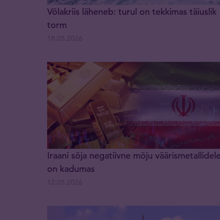
Võlakriis läheneb: turul on tekkimas täiuslik
torm
18.05.2026
Iraani sõja negatiivne mõju väärismetallidel
on kadumas
12.05.2026