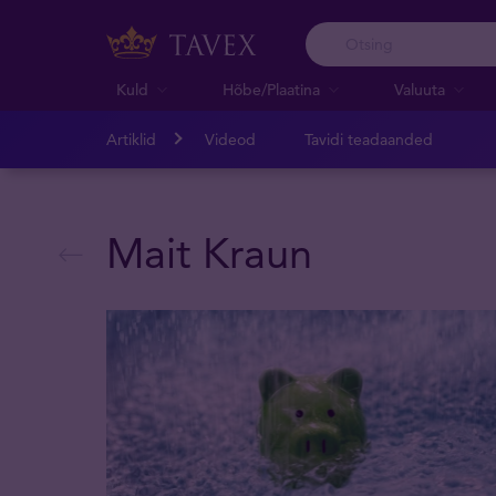
Kuld
Hõbe/Plaatina
Valuuta
Artiklid
Videod
Tavidi teadaanded
Mait Kraun