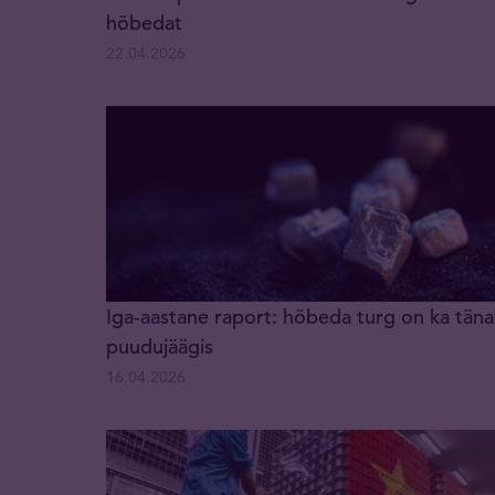
hõbedat
22.04.2026
Iga-aastane raport: hõbeda turg on ka tän
puudujäägis
16.04.2026