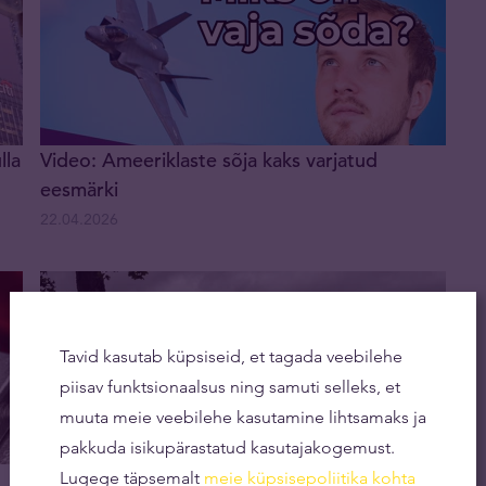
lla
Video: Ameeriklaste sõja kaks varjatud
eesmärki
22.04.2026
Tavid kasutab küpsiseid, et tagada veebilehe
piisav funktsionaalsus ning samuti selleks, et
muuta meie veebilehe kasutamine lihtsamaks ja
pakkuda isikupärastatud kasutajakogemust.
Rahapuudus: Venemaa jätkas kulla müümist ka
Lugege täpsemalt
meie küpsisepoliitika kohta