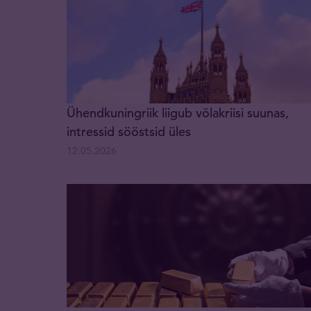
Ühendkuningriik liigub võlakriisi suunas,
intressid sööstsid üles
12.05.2026