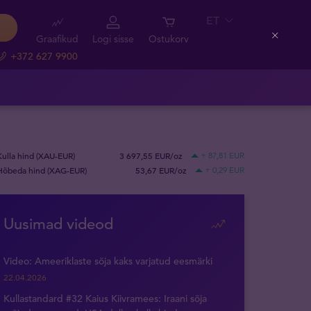
ET
Graafikud
Logi sisse
Ostukorv
Close
+372 627 9900
Kulla hind (XAU-EUR)
3 697,55 EUR/oz
+ 87,81 EUR
Hõbeda hind (XAG-EUR)
53,67 EUR/oz
+ 0,29 EUR
Uusimad videod
Video: Ameeriklaste sõja kaks varjatud eesmärki
22.04.2026
Kullastandard #32 Kaius Kiivramees: Iraani sõja