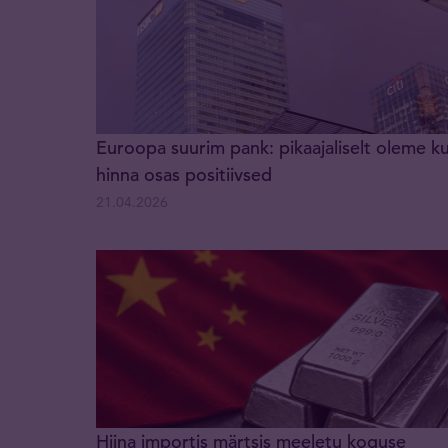
Euroopa suurim pank: pikaajaliselt oleme ku
hinna osas positiivsed
21.04.2026
Hiina importis märtsis meeletu koguse