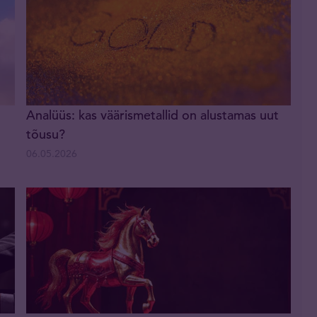
Analüüs: kas väärismetallid on alustamas uut
tõusu?
06.05.2026