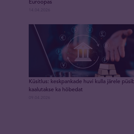
Euroopas
14.04.2026
Küsitlus: keskpankade huvi kulla järele püsi
kaalutakse ka hõbedat
09.04.2026