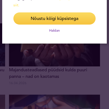
märtsis
siit
.
21.04.2026
Nõustu kõigi küpsistega
Haldan
avu
Majandusteadlased püüdsid kulda puuri
panna – nad on kaotamas
16.04.2026