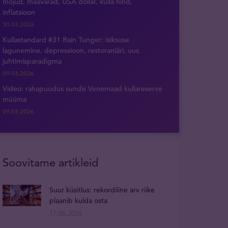
mõjud, maavarad, USA dollar, kulla hind,
inflatsioon
30.03.2026
Kullastandard #31 Rain Tunger: isiksuse
lagunemine, depressioon, restoraniäri, uus
juhtimisparadigma
09.03.2026
Video: rahapuudus sundis Venemaad kullareserve
müüma
09.03.2026
Soovitame artikleid
Suur küsitlus: rekordiline arv riike
plaanib kulda osta
17.06.2026