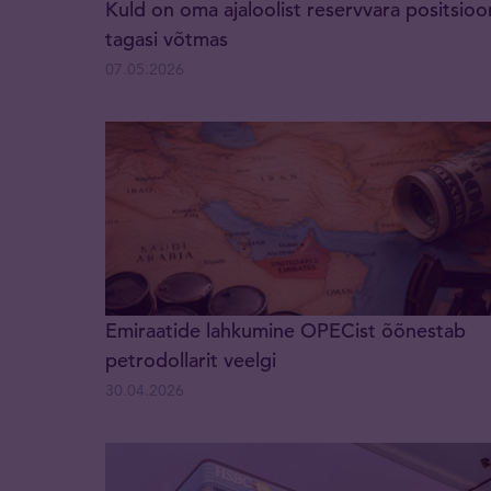
Kuld on oma ajaloolist reservvara positsioo
tagasi võtmas
07.05.2026
Emiraatide lahkumine OPECist õõnestab
petrodollarit veelgi
30.04.2026