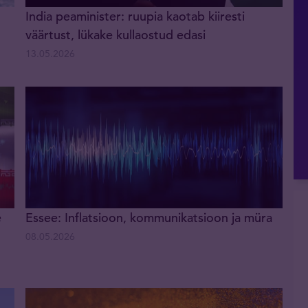
India peaminister: ruupia kaotab kiiresti
väärtust, lükake kullaostud edasi
13.05.2026
e
Essee: Inflatsioon, kommunikatsioon ja müra
08.05.2026