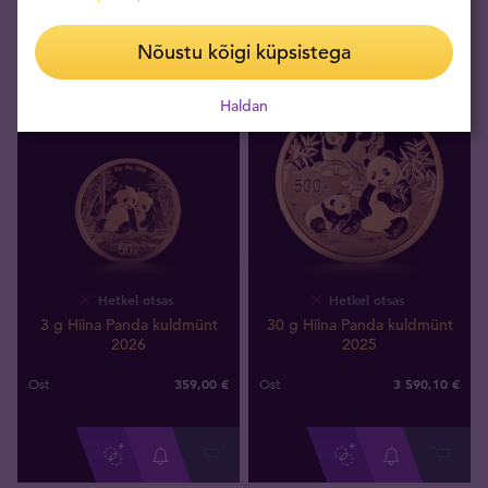
Nõustu kõigi küpsistega
Haldan
Hetkel otsas
Hetkel otsas
3 g Hiina Panda kuldmünt
30 g Hiina Panda kuldmünt
2026
2025
359
,
00
€
3 590
,
10
€
Ost
Ost