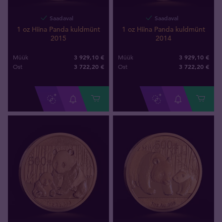
Saadaval
Saadaval
1 oz Hiina Panda kuldmünt
1 oz Hiina Panda kuldmünt
2015
2014
3 929,10 €
3 929,10 €
Müük
Müük
3 722
,
20
€
3 722
,
20
€
Ost
Ost