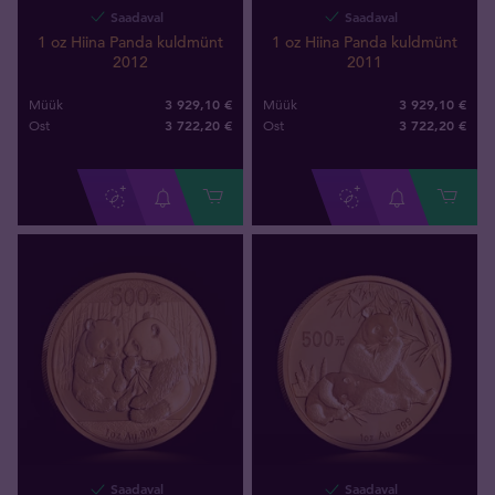
Saadaval
Saadaval
1 oz Hiina Panda kuldmünt
1 oz Hiina Panda kuldmünt
2012
2011
3 929,10 €
3 929,10 €
Müük
Müük
3 722
,
20
€
3 722
,
20
€
Ost
Ost
Saadaval
Saadaval