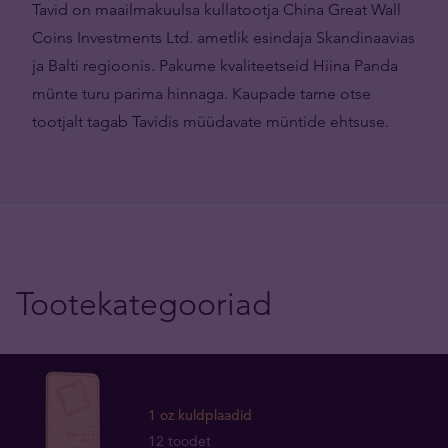
Tavid on maailmakuulsa kullatootja China Great Wall
Coins Investments Ltd. ametlik esindaja Skandinaavias
ja Balti regioonis. Pakume kvaliteetseid Hiina Panda
münte turu parima hinnaga. Kaupade tarne otse
tootjalt tagab Tavidis müüdavate müntide ehtsuse.
Tootekategooriad
1 oz kuldplaadid
12 toodet