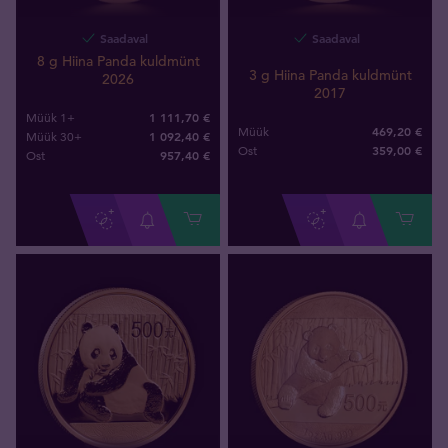
Saadaval
Saadaval
8 g Hiina Panda kuldmünt
3 g Hiina Panda kuldmünt
2026
2017
1 111,70 €
Müük 1+
469,20 €
Müük
1 092,40 €
Müük 30+
359
,
00
€
Ost
957
,
40
€
Ost