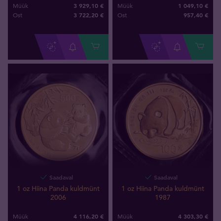
3 929,10 €
1 049,10 €
Müük
Müük
3 722
,
20
€
957
,
40
€
Ost
Ost
Saadaval
Saadaval
1 oz Hiina Panda kuldmünt
1 oz Hiina Panda kuldmünt
2006
1987
4 116,20 €
4 303,30 €
Müük
Müük