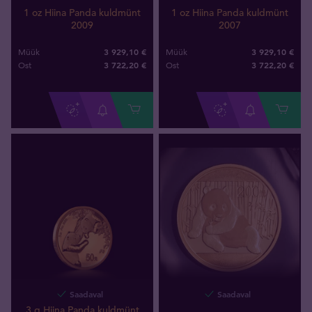
1 oz Hiina Panda kuldmünt
1 oz Hiina Panda kuldmünt
2009
2007
3 929,10 €
3 929,10 €
Müük
Müük
3 722
,
20
€
3 722
,
20
€
Ost
Ost
Saadaval
Saadaval
3 g Hiina Panda kuldmünt