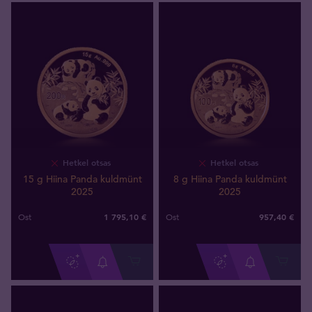
Hetkel otsas
Hetkel otsas
15 g Hiina Panda kuldmünt
8 g Hiina Panda kuldmünt
2025
2025
1 795
,
10
€
957
,
40
€
Ost
Ost