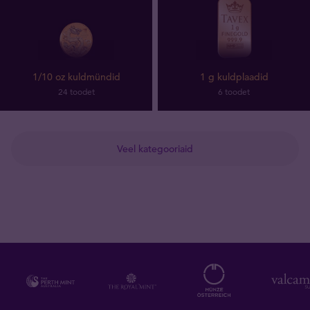
1/10 oz kuldmündid
1 g kuldplaadid
24 toodet
6 toodet
Veel kategooriaid