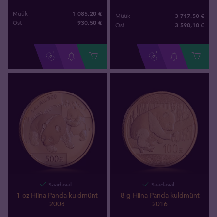
1 085,20 €
Müük
3 717,50 €
Müük
930
,
50
€
Ost
3 590
,
10
€
Ost
Saadaval
Saadaval
1 oz Hiina Panda kuldmünt
8 g Hiina Panda kuldmünt
2008
2016