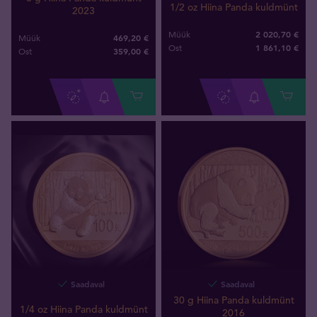
1/2 oz Hiina Panda kuldmünt
2023
2 020,70 €
Müük
469,20 €
Müük
1 861
,
10
€
Ost
359
,
00
€
Ost
Saadaval
Saadaval
30 g Hiina Panda kuldmünt
1/4 oz Hiina Panda kuldmünt
2016