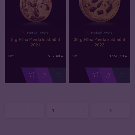
Hetkel otsas
Hetkel otsas
8 g Hiina Panda kuldmünt
30 g Hiina Panda kuldmünt
2021
2022
957
,
40
€
3 590
,
10
€
Ost
Ost