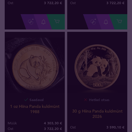
3 722
,
20
€
3 722
,
20
€
Ost
Ost
Saadaval
Hetkel otsas
1 oz Hiina Panda kuldmünt
30 g Hiina Panda kuldmünt
1988
2026
4 303,30 €
Müük
3 590
,
10
€
Ost
3 722
,
20
€
Ost