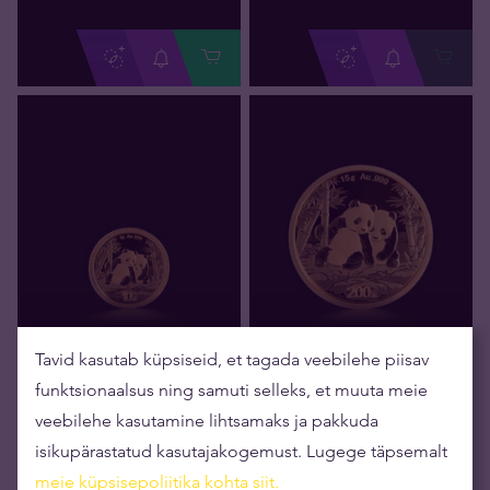
Hetkel otsas
Hetkel otsas
Tavid kasutab küpsiseid, et tagada veebilehe piisav
1 g Hiina Panda kuldmünt
15 g Hiina Panda kuldmünt
funktsionaalsus ning samuti selleks, et muuta meie
2026
2026
veebilehe kasutamine lihtsamaks ja pakkuda
119
,
70
€
1 795
,
10
€
Ost
Ost
isikupärastatud kasutajakogemust. Lugege täpsemalt
meie küpsisepoliitika kohta siit
.