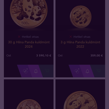
Hetkel otsas
Hetkel otsas
30 g Hiina Panda kuldmünt
3 g Hiina Panda kuldmünt
2024
2022
3 590
,
10
€
359
,
00
€
Ost
Ost