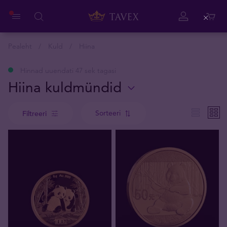
Close
Pealeht
Kuld
Hiina
Hinnad uuendati 47 sek tagasi
Hiina kuldmündid
Sorteeri
Filtreeri