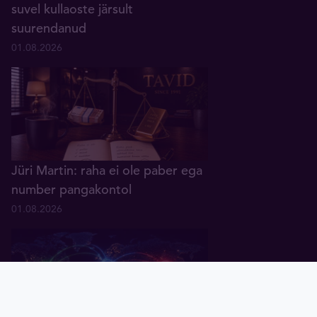
suvel kullaoste järsult
suurendanud
01.08.2026
Jüri Martin: raha ei ole paber ega
number pangakontol
01.08.2026
Pealeht
Kuld
Hõbe
Valuuta
Graafik
Uudised
Tavid ID