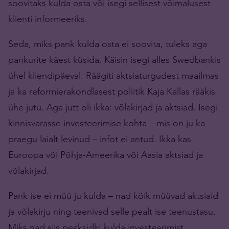
soovitaks kulda osta või isegi sellisest võimalusest
klienti informeeriks.
Seda, miks pank kulda osta ei soovita, tuleks aga
pankurite käest küsida. Käisin isegi alles Swedbankis
ühel kliendipäeval. Räägiti aktsiaturgudest maailmas
ja ka reformierakondlasest poliitik Kaja Kallas rääkis
ühe jutu. Aga jutt oli ikka: võlakirjad ja aktsiad. Isegi
kinnisvarasse investeerimise kohta – mis on ju ka
praegu laialt levinud – infot ei antud. Ikka kas
Euroopa või Põhja-Ameerika või Aasia aktsiad ja
võlakirjad.
Pank ise ei müü ju kulda – nad kõik müüvad aktsiaid
ja võlakirju ning teenivad selle pealt ise teenustasu.
Miks nad siis peaksidki kulda investeerimist