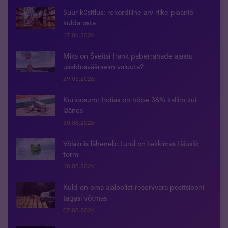
Suur küsitlus: rekordiline arv riike plaanib
kulda osta
17.06.2026
Miks on Šveitsi frank paberrahade ajastu
usaldusväärseim valuuta?
29.05.2026
Kurioosum: Indias on hõbe 36% kallim kui
läänes
30.06.2026
Võlakriis läheneb: turul on tekkimas täiuslik
torm
18.05.2026
Kuld on oma ajaloolist reservvara positsiooni
tagasi võtmas
07.05.2026