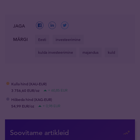
JAGA
MÄRGI
Eesti
investeerimine
kulda investeerimine
majandus
kuld
Kulla hind (XAU-EUR)
3 756,60 EUR/oz
+ 60,85 EUR
Hõbeda hind (XAG-EUR)
54,99 EUR/oz
+ 0,98 EUR
Soovitame artikleid