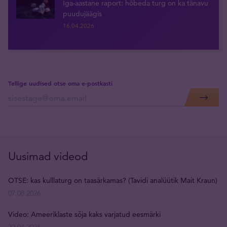
Iga-aastane raport: hõbeda turg on ka tänavu
puudujäägis
16.04.2026
Tellige uudised otse oma e-postkasti
Uusimad videod
OTSE: kas kulllaturg on taasärkamas? (Tavidi analüütik Mait Kraun)
07.08.2026
Video: Ameeriklaste sõja kaks varjatud eesmärki