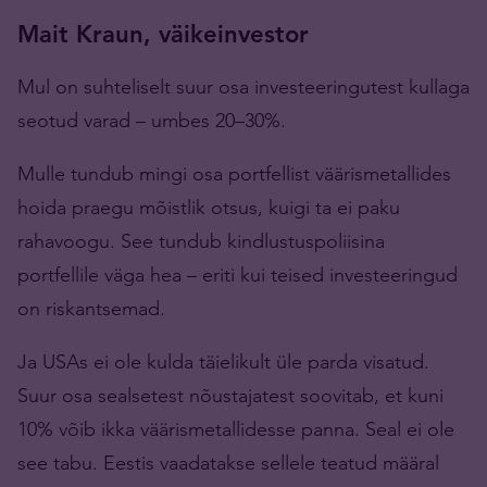
Mait Kraun,
väikeinvestor
Mul on suhteliselt suur osa investeeringutest kullaga
seotud varad – umbes 20–30%.
Mulle tundub mingi osa portfellist väärismetallides
hoida praegu mõistlik otsus, kuigi ta ei paku
rahavoogu. See tundub kindlustuspoliisina
portfellile väga hea – eriti kui teised investeeringud
on riskantsemad.
Ja USAs ei ole kulda täielikult üle parda visatud.
Suur osa sealsetest nõustajatest soovitab, et kuni
10% võib ikka väärismetallidesse panna. Seal ei ole
see tabu. Eestis vaadatakse sellele teatud määral