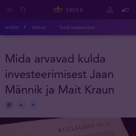
Close
Artiklid
Videod
Tavidi teadaanded
Mida arvavad kulda
investeerimisest Jaan
Männik ja Mait Kraun