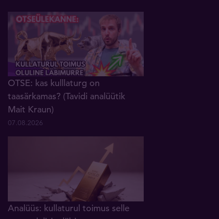
OTSE: kas kulllaturg on
taasärkamas? (Tavidi analüütik
Mait Kraun)
07.08.2026
Analüüs: kullaturul toimus selle