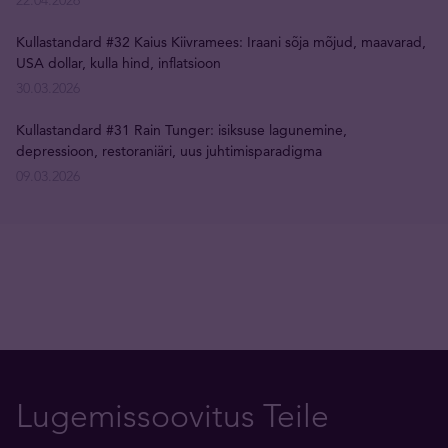
22.04.2026
Kullastandard #32 Kaius Kiivramees: Iraani sõja mõjud, maavarad,
USA dollar, kulla hind, inflatsioon
30.03.2026
Kullastandard #31 Rain Tunger: isiksuse lagunemine,
depressioon, restoraniäri, uus juhtimisparadigma
09.03.2026
Lugemissoovitus Teile