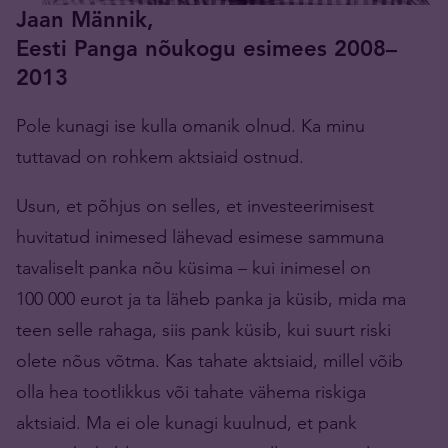
Jaan Männik,
Eesti Panga nõukogu esimees 2008–
2013
Pole kunagi ise kulla omanik olnud. Ka minu
tuttavad on rohkem aktsiaid ostnud.
Usun, et põhjus on selles, et investeerimisest
huvitatud inimesed lähevad esimese sammuna
tavaliselt panka nõu küsima – kui inimesel on
100 000 eurot ja ta läheb panka ja küsib, mida ma
teen selle rahaga, siis pank küsib, kui suurt riski
olete nõus võtma. Kas tahate aktsiaid, millel võib
olla hea tootlikkus või tahate vähema riskiga
aktsiaid. Ma ei ole kunagi kuulnud, et pank