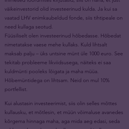
väikeinvestorid olid investeerinud kulda. Ja kui sa
vaatad LHV enimkaubeldud fonde, siis tihtipeale on
need kullaga seotud.
Füüsiliselt olen investeerinud hõbedasse. Hõbedat
nimetatakse vaese mehe kullaks. Kuld lihtsalt
maksab palju – üks untsine münt üle 1000 euro. See
tekitab probleeme likviidsusega, näiteks ei saa
kuldmünti pooleks lõigata ja maha müüa.
Hõbemüntidega on lihtsam. Neid on mul 10%
portfellist.
Kui alustasin investeerimist, siis olin selles mõttes
kullausku, et mõtlesin, et müün võimaluse avanedes
kõrgema hinnaga maha, aga mida aeg edasi, seda