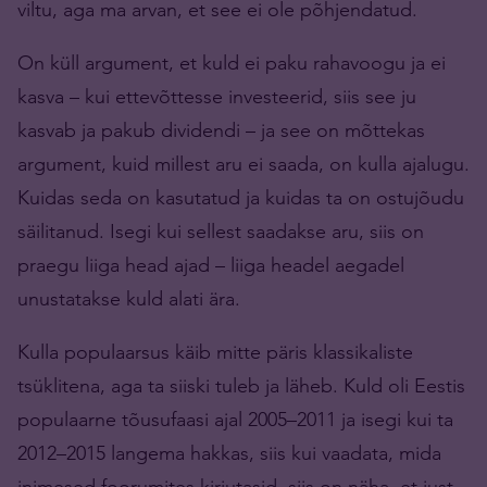
viltu, aga ma arvan, et see ei ole põhjendatud.
On küll argument, et kuld ei paku rahavoogu ja ei
kasva – kui ettevõttesse investeerid, siis see ju
kasvab ja pakub dividendi – ja see on mõttekas
argument, kuid millest aru ei saada, on kulla ajalugu.
Kuidas seda on kasutatud ja kuidas ta on ostujõudu
säilitanud. Isegi kui sellest saadakse aru, siis on
praegu liiga head ajad – liiga headel aegadel
unustatakse kuld alati ära.
Kulla populaarsus käib mitte päris klassikaliste
tsüklitena, aga ta siiski tuleb ja läheb. Kuld oli Eestis
populaarne tõusufaasi ajal 2005–2011 ja isegi kui ta
2012–2015 langema hakkas, siis kui vaadata, mida
inimesed foorumites kirjutasid, siis on näha, et just