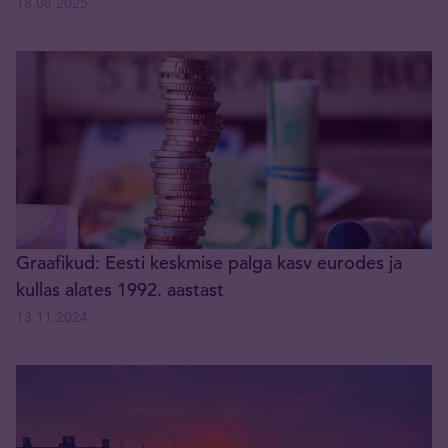
18.08.2025
Graafikud: Eesti keskmise palga kasv eurodes ja
kullas alates 1992. aastast
13.11.2024