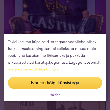
Tavid kasutab küpsiseid, et tagada veebilehe piisav
funktsionaalsus ning samuti selleks, et muuta meie
Kullastuudio: Meelis Atonen "Kuld kui
veebilehe kasutamine lihtsamaks ja pakkuda
investeering" (1. osa)
isikupärastatud kasutajakogemust. Lugege täpsemalt
26.09.2019
meie küpsisepoliitika kohta siit
.
Nõustu kõigi küpsistega
Haldan