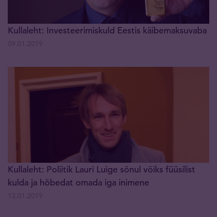
Kullaleht: Investeerimiskuld Eestis käibemaksuvaba
09.01.2019
Kullaleht: Poliitik Lauri Luige sõnul võiks füüsilist
kulda ja hõbedat omada iga inimene
13.01.2019