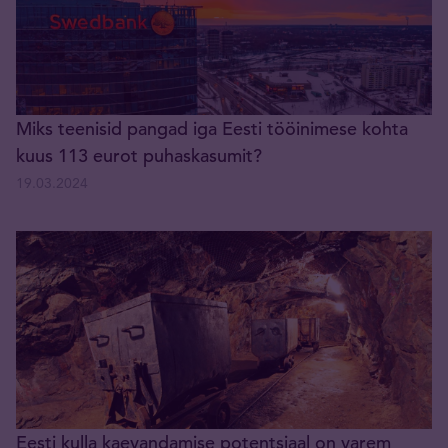
Miks teenisid pangad iga Eesti tööinimese kohta
kuus 113 eurot puhaskasumit?
19.03.2024
Eesti kulla kaevandamise potentsiaal on varem