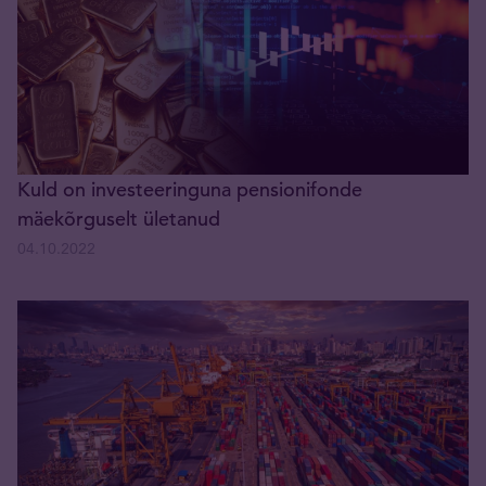
Kuld on investeeringuna pensionifonde
mäekõrguselt ületanud
04.10.2022