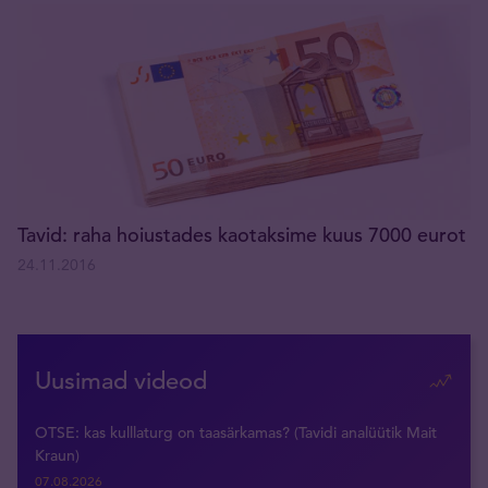
Tavid: raha hoiustades kaotaksime kuus 7000 eurot
24.11.2016
Uusimad videod
OTSE: kas kulllaturg on taasärkamas? (Tavidi analüütik Mait
Kraun)
07.08.2026