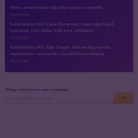
Video: Ameeriklaste sõja kaks varjatud eesmärki
22.04.2026
Kullastandard #32 Kaius Kiivramees: Iraani sõja mõjud,
maavarad, USA dollar, kulla hind, inflatsioon
30.03.2026
Kullastandard #31 Rain Tunger: isiksuse lagunemine,
depressioon, restoraniäri, uus juhtimisparadigma
09.03.2026
Tellige uudised otse oma e-postkasti