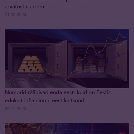
arvatust suurem
01.03.2024
Numbrid räägivad enda eest: kuld on Eestis
edukalt inflatsiooni eest kaitsnud
28.12.2023