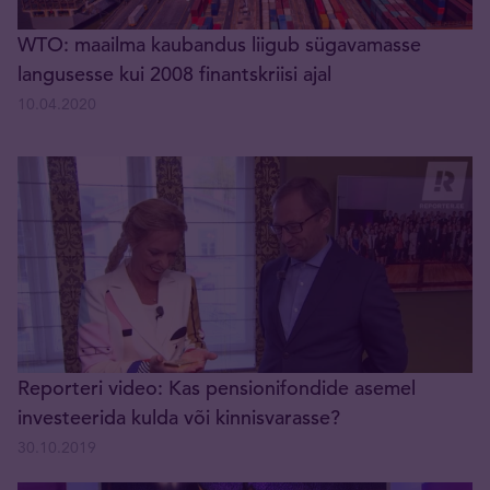
WTO: maailma kaubandus liigub sügavamasse
langusesse kui 2008 finantskriisi ajal
10.04.2020
Reporteri video: Kas pensionifondide asemel
investeerida kulda või kinnisvarasse?
30.10.2019