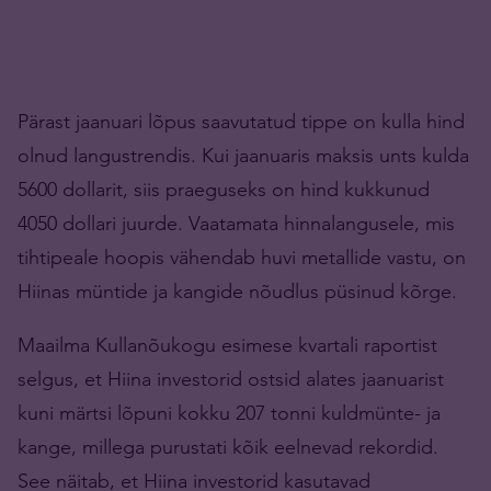
Pärast jaanuari lõpus saavutatud tippe on kulla hind
olnud langustrendis. Kui jaanuaris maksis unts kulda
5600 dollarit, siis praeguseks on hind kukkunud
4050 dollari juurde. Vaatamata hinnalangusele, mis
tihtipeale hoopis vähendab huvi metallide vastu, on
Hiinas müntide ja kangide nõudlus püsinud kõrge.
Maailma Kullanõukogu esimese kvartali raportist
selgus, et Hiina investorid ostsid alates jaanuarist
kuni märtsi lõpuni kokku 207 tonni kuldmünte- ja
kange, millega purustati kõik eelnevad rekordid.
See näitab, et Hiina investorid kasutavad