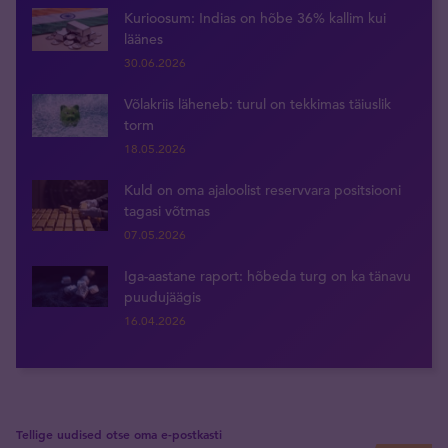
Kurioosum: Indias on hõbe 36% kallim kui
läänes
30.06.2026
Võlakriis läheneb: turul on tekkimas täiuslik
torm
18.05.2026
Kuld on oma ajaloolist reservvara positsiooni
tagasi võtmas
07.05.2026
Iga-aastane raport: hõbeda turg on ka tänavu
puudujäägis
16.04.2026
Tellige uudised otse oma e-postkasti