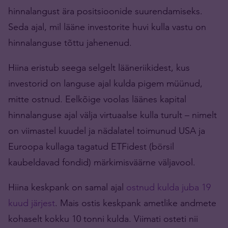
hinnalangust ära positsioonide suurendamiseks.
Seda ajal, mil lääne investorite huvi kulla vastu on
hinnalanguse tõttu jahenenud.
Hiina eristub seega selgelt lääneriikidest, kus
investorid on languse ajal kulda pigem müünud,
mitte ostnud. Eelkõige voolas läänes kapital
hinnalanguse ajal välja virtuaalse kulla turult – nimelt
on viimastel kuudel ja nädalatel toimunud USA ja
Euroopa kullaga tagatud ETFidest (börsil
kaubeldavad fondid) märkimisväärne väljavool.
Hiina keskpank on samal ajal
ostnud kulda juba 19
kuud järjest
. Mais ostis keskpank ametlike andmete
kohaselt kokku 10 tonni kulda. Viimati osteti nii