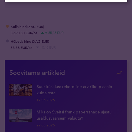
Kulla hind (XAU-EUR)
3 690,80 EUR/oz
+ 55,15 EUR
Hõbeda hind (XAG-EUR)
53,38 EUR/oz
- 0,40 EUR
Soovitame artikleid
Suur küsitlus: rekordiline arv riike plaanib
kulda osta
17.06.2026
Miks on Šveitsi frank paberrahade ajastu
usaldusväärseim valuuta?
29.05.2026