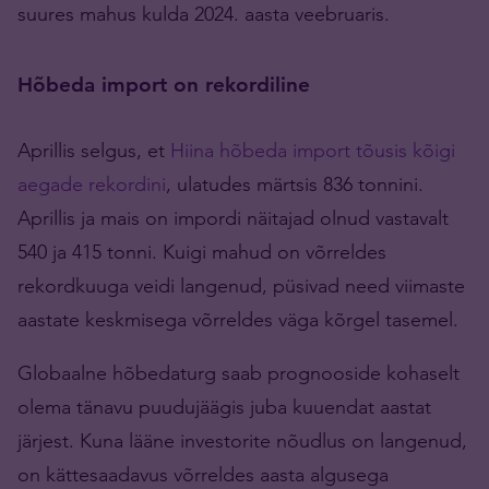
suures mahus kulda 2024. aasta veebruaris.
Hõbeda import on rekordiline
Aprillis selgus, et
Hiina hõbeda import tõusis kõigi
aegade rekordini
, ulatudes märtsis 836 tonnini.
Aprillis ja mais on impordi näitajad olnud vastavalt
540 ja 415 tonni. Kuigi mahud on võrreldes
rekordkuuga veidi langenud, püsivad need viimaste
aastate keskmisega võrreldes väga kõrgel tasemel.
Globaalne hõbedaturg saab prognooside kohaselt
olema tänavu puudujäägis juba kuuendat aastat
järjest. Kuna lääne investorite nõudlus on langenud,
on kättesaadavus võrreldes aasta algusega