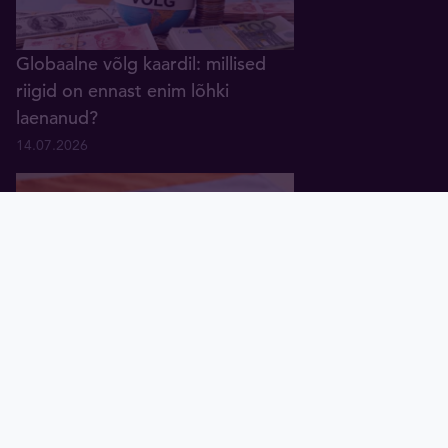
Globaalne võlg kaardil: millised
riigid on ennast enim lõhki
laenanud?
14.07.2026
Pealeht
Kuld
Hõbe
Valuuta
Graafik
Uudised
Tavid ID
Kurioosum: Indias on hõbe 36%
kallim kui läänes
30.06.2026