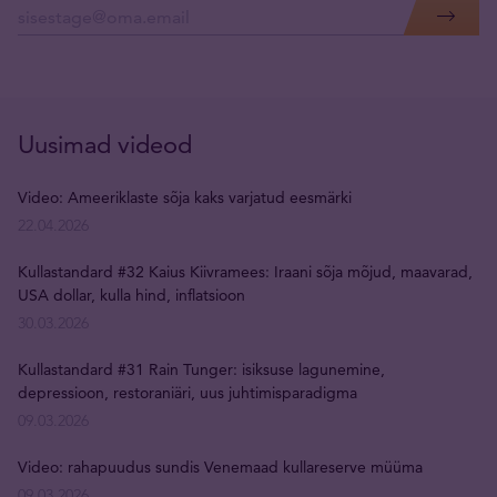
Uusimad videod
Video: Ameeriklaste sõja kaks varjatud eesmärki
22.04.2026
Kullastandard #32 Kaius Kiivramees: Iraani sõja mõjud, maavarad,
USA dollar, kulla hind, inflatsioon
30.03.2026
Kullastandard #31 Rain Tunger: isiksuse lagunemine,
depressioon, restoraniäri, uus juhtimisparadigma
09.03.2026
Video: rahapuudus sundis Venemaad kullareserve müüma
09.03.2026