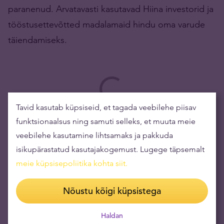
paranenud. Arvatavasti kasutavad Hiina investorid ja
tööstusettevõtted madalamaid hindu oma varude
täiendamiseks.
Tavid kasutab küpsiseid, et tagada veebilehe piisav
funktsionaalsus ning samuti selleks, et muuta meie
veebilehe kasutamine lihtsamaks ja pakkuda
isikupärastatud kasutajakogemust. Lugege täpsemalt
meie küpsisepoliitika kohta siit
.
Nõustu kõigi küpsistega
Haldan
JAGA