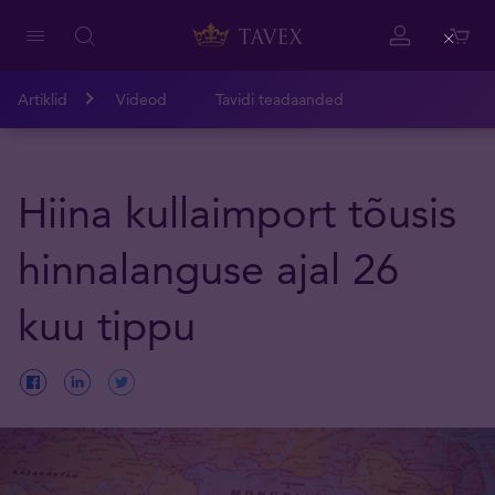
Close
Artiklid
Videod
Tavidi teadaanded
Hiina kullaimport tõusis
hinnalanguse ajal 26
kuu tippu