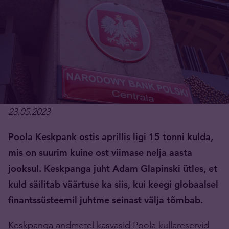
23.05.2023
Poola Keskpank ostis aprillis ligi 15 tonni kulda,
mis on suurim kuine ost viimase nelja aasta
jooksul. Keskpanga juht Adam Glapinski ütles, et
kuld säilitab väärtuse ka siis, kui keegi globaalsel
finantssüsteemil juhtme seinast välja tõmbab.
Keskpanga andmetel kasvasid Poola kullareservid