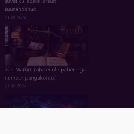
suvel kullaoste järsult
suurendanud
01.08.2026
Jüri Martin: raha ei ole paber ega
number pangakontol
01.08.2026
Pealeht
Kuld
Hõbe
Valuuta
Graafik
Uudised
Tavid ID