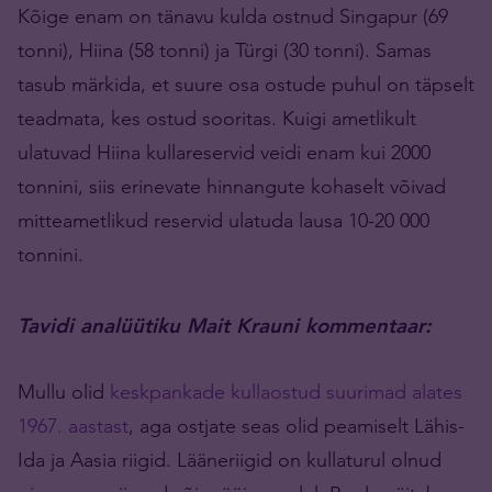
Kõige enam on tänavu kulda ostnud Singapur (69
tonni), Hiina (58 tonni) ja Türgi (30 tonni). Samas
tasub märkida, et suure osa ostude puhul on täpselt
teadmata, kes ostud sooritas. Kuigi ametlikult
ulatuvad Hiina kullareservid veidi enam kui 2000
tonnini, siis erinevate hinnangute kohaselt võivad
mitteametlikud reservid ulatuda lausa 10-20 000
tonnini.
Tavidi analüütiku Mait Krauni kommentaar:
Mullu olid
keskpankade kullaostud suurimad alates
1967. aastast
, aga ostjate seas olid peamiselt Lähis-
Ida ja Aasia riigid. Lääneriigid on kullaturul olnud