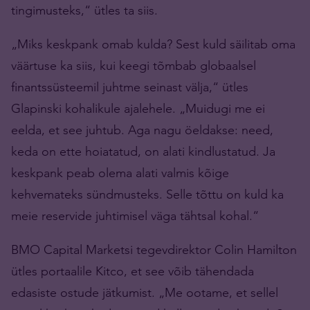
tingimusteks,“ ütles ta siis.
„Miks keskpank omab kulda? Sest kuld säilitab oma
väärtuse ka siis, kui keegi tõmbab globaalsel
finantssüsteemil juhtme seinast välja,“ ütles
Glapinski kohalikule ajalehele. „Muidugi me ei
eelda, et see juhtub. Aga nagu öeldakse: need,
keda on ette hoiatatud, on alati kindlustatud. Ja
keskpank peab olema alati valmis kõige
kehvemateks sündmusteks. Selle tõttu on kuld ka
meie reservide juhtimisel väga tähtsal kohal.“
BMO Capital Marketsi tegevdirektor Colin Hamilton
ütles portaalile Kitco, et see võib tähendada
edasiste ostude jätkumist. „Me ootame, et sellel