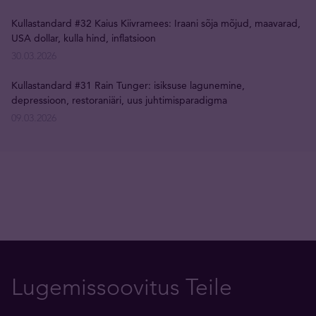
Kullastandard #32 Kaius Kiivramees: Iraani sõja mõjud, maavarad,
USA dollar, kulla hind, inflatsioon
30.03.2026
Kullastandard #31 Rain Tunger: isiksuse lagunemine,
depressioon, restoraniäri, uus juhtimisparadigma
09.03.2026
Lugemissoovitus Teile