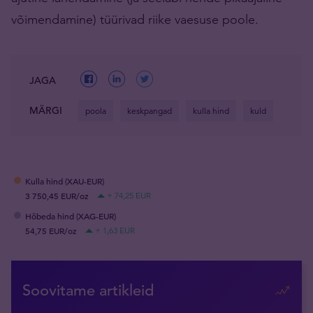
võimendamine) tüürivad riike vaesuse poole.
JAGA
MÄRGI
poola
keskpangad
kulla hind
kuld
Kulla hind (XAU-EUR)
3 750,45 EUR/oz
+ 74,25 EUR
Hõbeda hind (XAG-EUR)
54,75 EUR/oz
+ 1,63 EUR
Soovitame artikleid