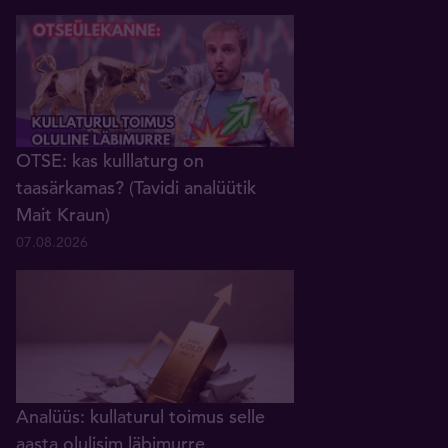
OTSE: kas kulllaturg on
taasärkamas? (Tavidi analüütik
Mait Kraun)
07.08.2026
Analüüs: kullaturul toimus selle
aasta olulisim läbimurre