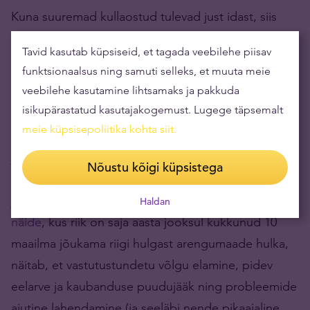
Kuna suuremad kullaostud tulevad just idast, siis
arvatavasti tähendab see, et rahasüsteemi
Tavid kasutab küpsiseid, et tagada veebilehe piisav
muutumise järel liigub maailma majandusliku võimu
funktsionaalsus ning samuti selleks, et muuta meie
tasakaalupunkt aina kiiremini itta, eelkõige Hiina
veebilehe kasutamine lihtsamaks ja pakkuda
poole.
isikupärastatud kasutajakogemust. Lugege täpsemalt
meie küpsisepoliitika kohta siit
.
Lääneriikides ollakse kõrge elatustaseme ja
jõukusega harjunud. See ei ole aga tingimata
Nõustu kõigi küpsistega
midagi jäävat. Selle püsimine eeldab pikaajaliselt
jätkusuutlikke majanduspoliitilisi otsuseid.
Argentina
Haldan
näide
, kus riik on saja aasta jooksul kukkunud 10
maailma jõukama riigi hulgast arengumaade hulka,
näitab, et vastutustundetu võlgu elamine, pidev
eelarve ja kaubanduse puudujääk ning probleemide
ajutine lahendamine (ja seeläbi nende pikaajaline