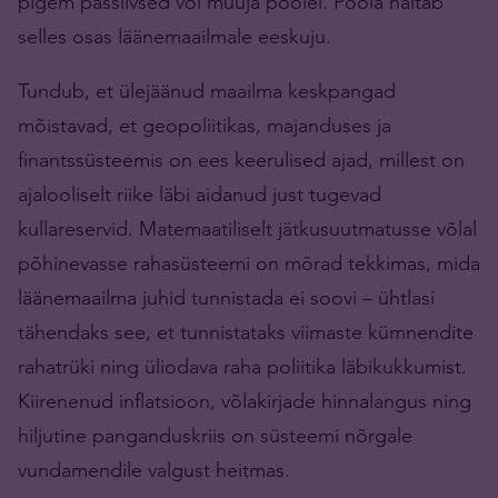
pigem passiivsed või müüja poolel. Poola näitab
selles osas läänemaailmale eeskuju.
Tundub, et ülejäänud maailma keskpangad
mõistavad, et geopoliitikas, majanduses ja
finantssüsteemis on ees keerulised ajad, millest on
ajalooliselt riike läbi aidanud just tugevad
kullareservid. Matemaatiliselt jätkusuutmatusse võlal
põhinevasse rahasüsteemi on mõrad tekkimas, mida
läänemaailma juhid tunnistada ei soovi – ühtlasi
tähendaks see, et tunnistataks viimaste kümnendite
rahatrüki ning üliodava raha poliitika läbikukkumist.
Kiirenenud inflatsioon, võlakirjade hinnalangus ning
hiljutine panganduskriis on süsteemi nõrgale
vundamendile valgust heitmas.