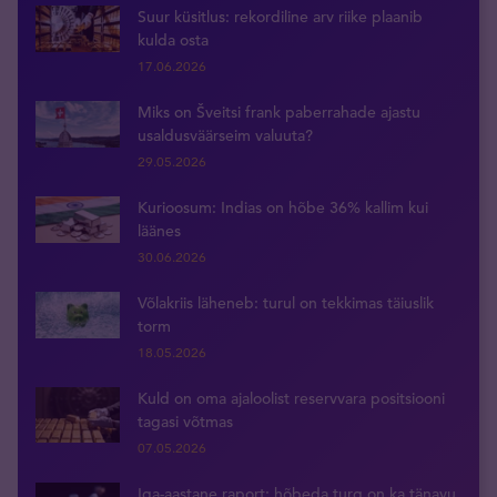
Suur küsitlus: rekordiline arv riike plaanib
kulda osta
17.06.2026
Miks on Šveitsi frank paberrahade ajastu
usaldusväärseim valuuta?
29.05.2026
Kurioosum: Indias on hõbe 36% kallim kui
läänes
30.06.2026
Võlakriis läheneb: turul on tekkimas täiuslik
torm
18.05.2026
Kuld on oma ajaloolist reservvara positsiooni
tagasi võtmas
07.05.2026
Iga-aastane raport: hõbeda turg on ka tänavu