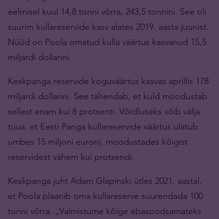
eelmisel kuul 14,8 tonni võrra, 243,5 tonnini. See oli
suurim kullareservide kasv alates 2019. aasta juunist.
Nüüd on Poola omatud kulla väärtus kasvanud 15,5
miljardi dollarini.
Keskpanga reservide koguväärtus kasvas aprillis 178
miljardi dollarini. See tähendab, et kuld moodustab
sellest enam kui 8 protsenti. Võrdluseks võib välja
tuua, et Eesti Panga kullareservide väärtus ulatub
umbes 15 miljoni euroni, moodustades kõigist
reservidest vähem kui protsendi.
Keskpanga juht Adam Glapinski ütles 2021. aastal,
et Poola plaanib oma kullareserve suurendada 100
tonni võrra. „Valmistume kõige ebasoodsamateks