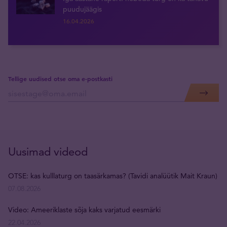
puudujäägis
16.04.2026
Tellige uudised otse oma e-postkasti
Uusimad videod
OTSE: kas kulllaturg on taasärkamas? (Tavidi analüütik Mait Kraun)
07.08.2026
Video: Ameeriklaste sõja kaks varjatud eesmärki
22.04.2026