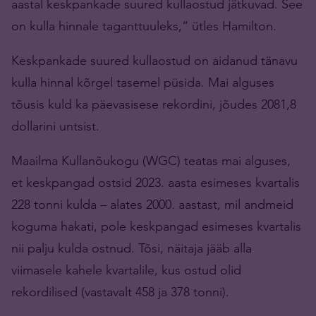
aastal keskpankade suured kullaostud jätkuvad. See
on kulla hinnale taganttuuleks,“ ütles Hamilton.
Keskpankade suured kullaostud on aidanud tänavu
kulla hinnal kõrgel tasemel püsida. Mai alguses
tõusis kuld ka päevasisese rekordini, jõudes 2081,8
dollarini untsist.
Maailma Kullanõukogu (WGC) teatas mai alguses,
et keskpangad ostsid 2023. aasta esimeses kvartalis
228 tonni kulda – alates 2000. aastast, mil andmeid
koguma hakati, pole keskpangad esimeses kvartalis
nii palju kulda ostnud. Tõsi, näitaja jääb alla
viimasele kahele kvartalile, kus ostud olid
rekordilised (vastavalt 458 ja 378 tonni).