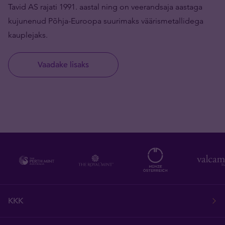
Tavid AS rajati 1991. aastal ning on veerandsaja aastaga
kujunenud Põhja-Euroopa suurimaks väärismetallidega
kauplejaks.
Vaadake lisaks
KKK