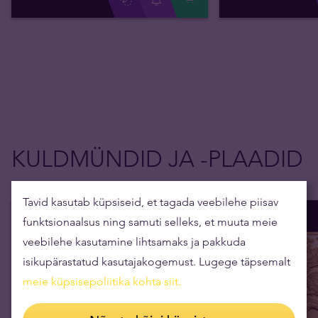
KULDMÜNDID JA -PLAADID
Tavid kasutab küpsiseid, et tagada veebilehe piisav
funktsionaalsus ning samuti selleks, et muuta meie
veebilehe kasutamine lihtsamaks ja pakkuda
isikupärastatud kasutajakogemust. Lugege täpsemalt
meie küpsisepoliitika kohta siit
.