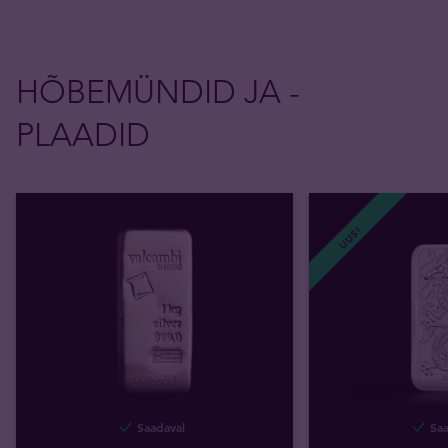
HÕBEMÜNDID JA -
PLAADID
UUS!
Saadaval
Saa