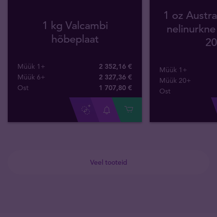
1 oz Austra
1 kg Valcambi
nelinurkn
hõbeplaat
20
Müük 1+
2 352,16 €
Müük 1+
Müük 6+
2 327,36 €
Müük 20+
Ost
1 707
,
80
€
Ost
Veel tooteid