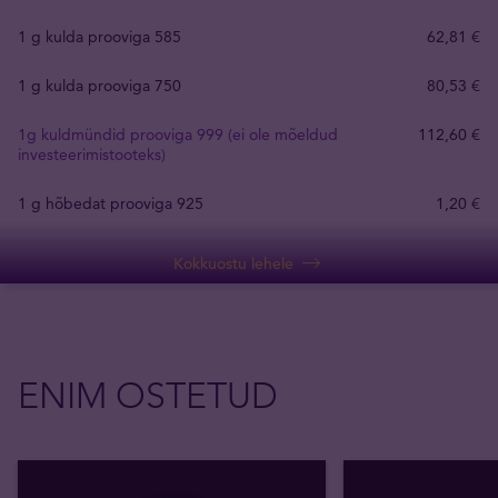
1 g kulda prooviga 585
62
,
81
€
1 g kulda prooviga 750
80
,
53
€
1g kuldmündid prooviga 999 (ei ole mõeldud
112
,
60
€
investeerimistooteks)
1 g hõbedat prooviga 925
1
,
20
€
Kokkuostu lehele
ENIM OSTETUD