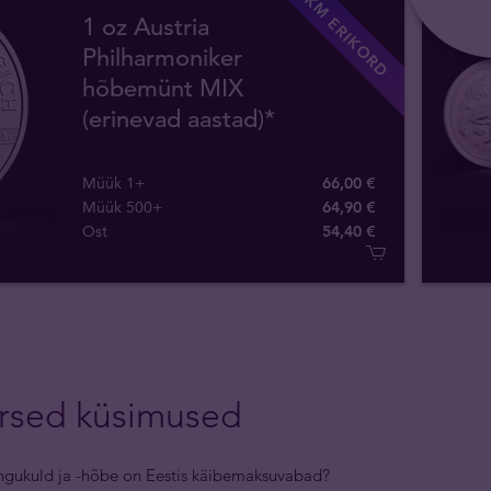
KM ERIKORD
1 oz Austria
Philharmoniker
hõbemünt MIX
(erinevad aastad)*
Müük 1+
66,00 €
Müük 500+
64,90 €
Ost
54
,
40
€
rsed küsimused
ingukuld ja -hõbe on Eestis käibemaksuvabad?