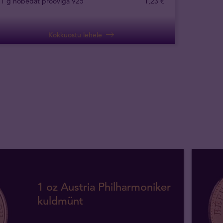
1 g hõbedat prooviga 925
1
,
23
€
Kokkuostu lehele
1 oz Austria Philharmoniker
kuldmünt