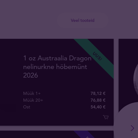
Veel tooteid
UUS!
1 oz Austraalia Dragon
nelinurkne hõbemünt
2026
Müük 1+
78,12 €
Müük 20+
76,88 €
Ost
54
,
40
€