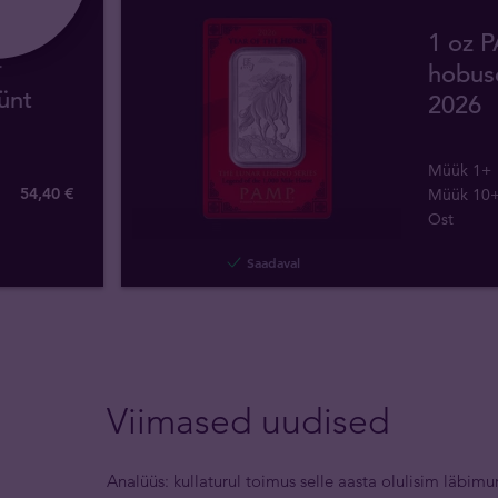
1 oz 
r
hobus
ünt
2026
Müük 1+
54
,
40
€
Müük 10
Ost
Saadaval
Viimased uudised
Analüüs: kullaturul toimus selle aasta olulisim läbimu