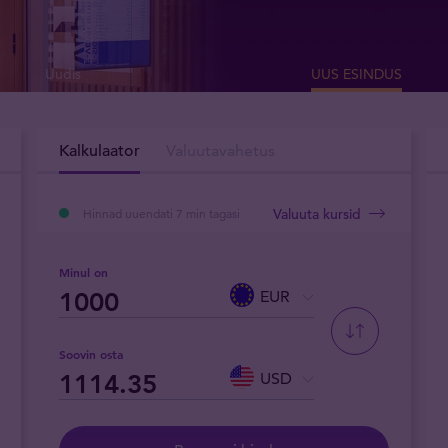
Uudis
UUS ESINDUS
Kalkulaator
Valuutavahetus
Valuuta kursid
Hinnad uuendati 7 min tagasi
Minul on
EUR
Soovin osta
USD