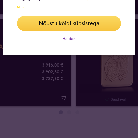
siit
.
Saadaval
Nõustu kõigi küpsistega
Haldan
AMP Suisse kuldplaat
3 916,00 €
3 902,80 €
3 737
,
30
€
Saadaval