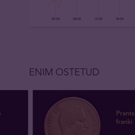
ENIM OSTETUD
e
Prants
franki