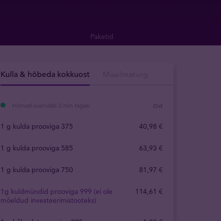
Paketid
Kulla & hõbeda kokkuost
Maailmaturg
Hinnad uuendati 2 min tagasi
Ost
1 g kulda prooviga 375
40
,
98
€
1 g kulda prooviga 585
63
,
93
€
1 g kulda prooviga 750
81
,
97
€
1g kuldmündid prooviga 999 (ei ole
114
,
61
€
mõeldud investeerimistooteks)