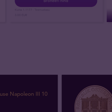
Broneeri hind
Kurss
1.1177
· Teenustasu
3.00 EUR
use Napoleon III 10