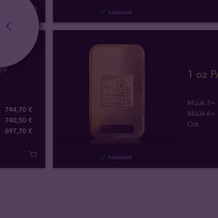
Saadaval
ja
1 oz P
Müük 1+
744,70 €
Müük 6+
740,50 €
Ost
697
,
70
€
Saadaval