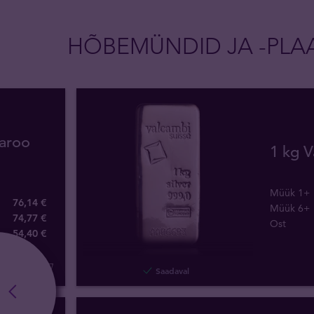
HÕBEMÜNDID JA -PLA
garoo
1 kg V
Müük 1+
76,14 €
Müük 6+
74,77 €
Ost
54
,
40
€
Saadaval