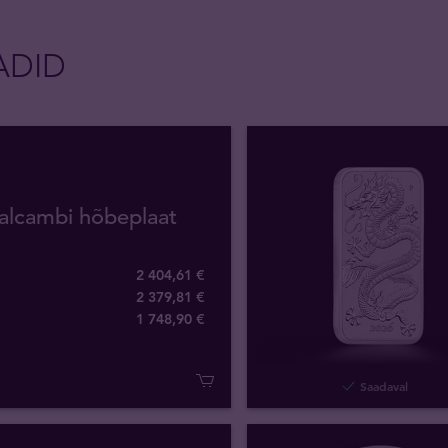
ADID
alcambi hõbeplaat
2 404,61 €
2 379,81 €
1 748
,
90
€
Saadaval