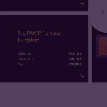
5 g PAMP Fortuna
kuldplaat
Müük 1+
704,10 €
Müük 10+
698,10 €
Ost
600
,
80
€