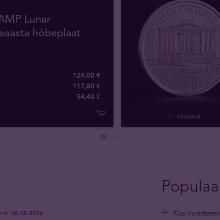
PAMP Lunar
eaasta hõbeplaat
124,00 €
+
117,80 €
54
,
40
€
Saadaval
Populaa
rre
Kas investeer
06.08.2026