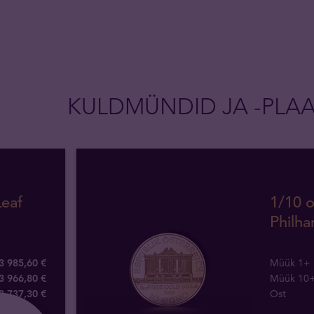
KULDMÜNDID JA -PLA
Leaf
1/10 o
Philh
3 985,60 €
Müük 1+
3 966,80 €
Müük 10
3 737
,
30
€
Ost