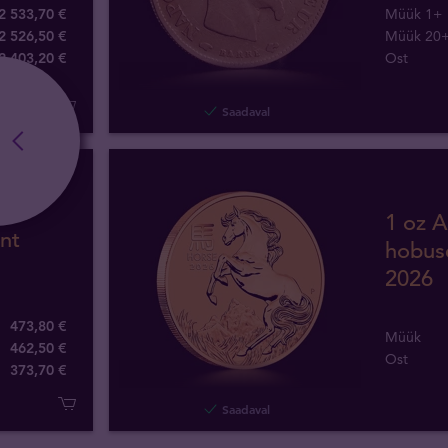
2 533,70 €
Müük 1+
2 526,50 €
Müük 20
2 403
,
20
€
Ost
Saadaval
unar
1 oz A
nt
hobus
2026
473,80 €
Müük
462,50 €
Ost
373
,
70
€
Saadaval