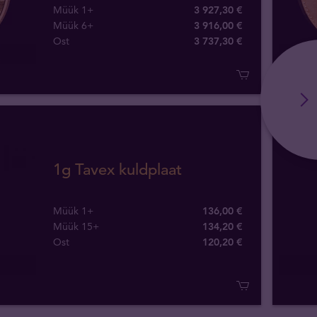
Müük 1+
3 927,30 €
Müük 6+
3 916,00 €
Ost
3 737
,
30
€
1g Tavex kuldplaat
Müük 1+
136,00 €
Müük 15+
134,20 €
Ost
120
,
20
€