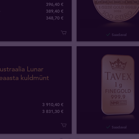
396,40 €
+
389,40 €
348
,
70
€
Saadaval
ustraalia Lunar
eaasta kuldmünt
3 910,40 €
3 831
,
30
€
Saadaval