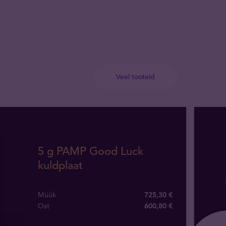
Veel tooteid
5 g PAMP Good Luck
kuldplaat
Müük
725,30 €
Ost
600
,
80
€