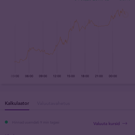
Kalkulaator
Valuutavahetus
Hinnad uuendati 9 min tagasi
Valuuta kursid