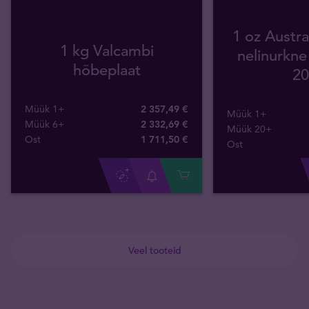
1 oz Austra
1 kg Valcambi
nelinurkn
hõbeplaat
20
Müük 1+
2 357,49 €
Müük 1+
Müük 6+
2 332,69 €
Müük 20+
Ost
1 711
,
50
€
Ost
Veel tooteid