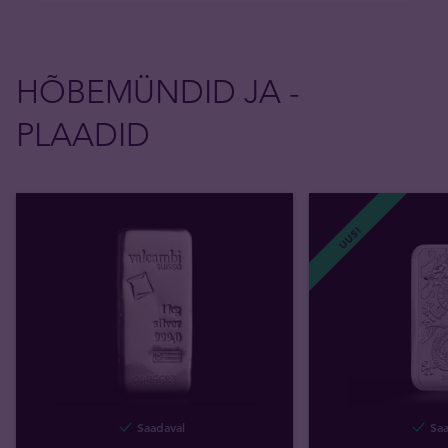
HÕBEMÜNDID JA -
PLAADID
UUS!
Saadaval
Saa