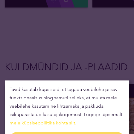
KULDMÜNDID JA -PLAADID
Tavid kasutab küpsiseid, et tagada veebilehe piisav
funktsionaalsus ning samuti selleks, et muuta meie
veebilehe kasutamine lihtsamaks ja pakkuda
isikupärastatud kasutajakogemust. Lugege täpsemalt
meie küpsisepoliitika kohta siit
.