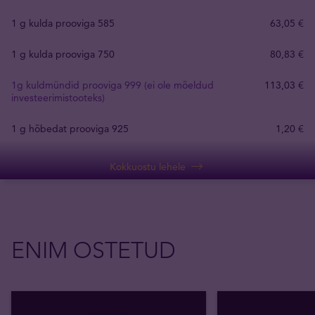
1 g kulda prooviga 585
63
,
05
€
1 g kulda prooviga 750
80
,
83
€
1g kuldmündid prooviga 999 (ei ole mõeldud
113
,
03
€
investeerimistooteks)
1 g hõbedat prooviga 925
1
,
20
€
Kokkuostu lehele
ENIM OSTETUD