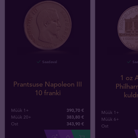
Saadaval
Saa
1 oz A
Prantsuse Napoleon III
Philhar
10 franki
kuld
Müük 1+
390,70 €
Müük 1+
Müük 20+
383,80 €
Müük 6+
Ost
343
,
90
€
Ost