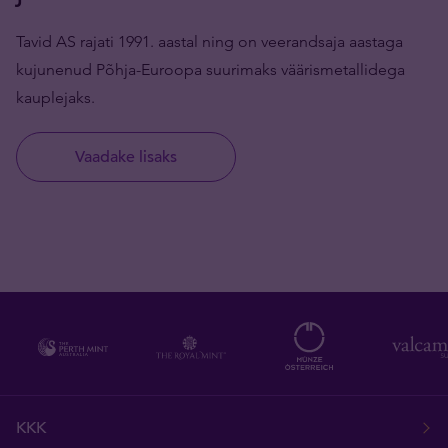
Tavid AS rajati 1991. aastal ning on veerandsaja aastaga
kujunenud Põhja-Euroopa suurimaks väärismetallidega
kauplejaks.
Vaadake lisaks
KKK