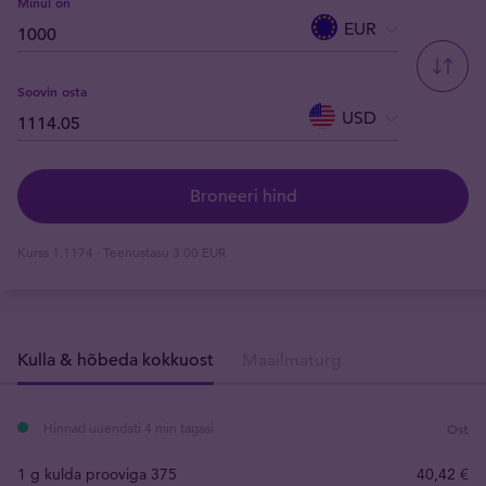
Minul on
EUR
Soovin osta
USD
Broneeri hind
Kurss
1.1174
· Teenustasu
3.00 EUR
Kulla & hõbeda kokkuost
Maailmaturg
Hinnad uuendati 4 min tagasi
Ost
1 g kulda prooviga 375
40
,
42
€