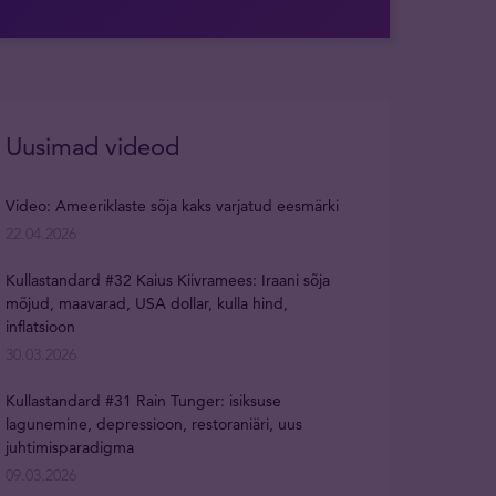
Uusimad videod
Video: Ameeriklaste sõja kaks varjatud eesmärki
22.04.2026
Kullastandard #32 Kaius Kiivramees: Iraani sõja
mõjud, maavarad, USA dollar, kulla hind,
inflatsioon
30.03.2026
Kullastandard #31 Rain Tunger: isiksuse
lagunemine, depressioon, restoraniäri, uus
juhtimisparadigma
09.03.2026