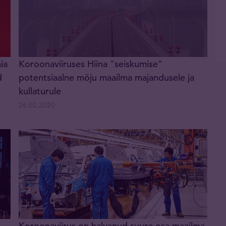
ia
Koroonaviiruses Hiina "seiskumise"
d
potentsiaalne mõju maailma majandusele ja
kullaturule
26.02.2020
Koroonaviirus on halvanud suure osa maailma