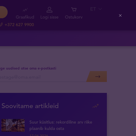
ET
Graafikud
Logi sisse
Ostukorv
Close
+372 627 9900
lige uudised otse oma e-postkasti
Soovitame artikleid
Suur küsitlus: rekordiline arv riike
plaanib kulda osta
17.06.2026