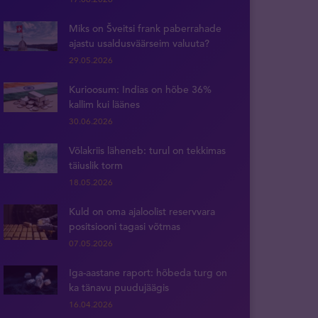
Miks on Šveitsi frank paberrahade
ajastu usaldusväärseim valuuta?
29.05.2026
Kurioosum: Indias on hõbe 36%
kallim kui läänes
30.06.2026
Võlakriis läheneb: turul on tekkimas
täiuslik torm
18.05.2026
Kuld on oma ajaloolist reservvara
positsiooni tagasi võtmas
07.05.2026
Iga-aastane raport: hõbeda turg on
ka tänavu puudujäägis
16.04.2026