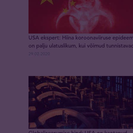
USA ekspert: Hiina koroonaviiruse epideem
on palju ulatuslikum, kui võimud tunnistava
29.02.2020
Globaliseerumise hind: USA on kaotanud