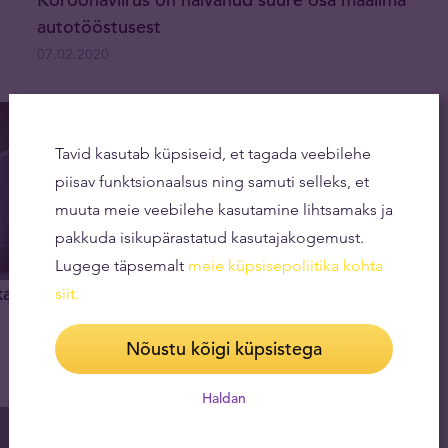
autotööstusest
07.02.2020
Tavid kasutab küpsiseid, et tagada veebilehe
piisav funktsionaalsus ning samuti selleks, et
muuta meie veebilehe kasutamine lihtsamaks ja
pakkuda isikupärastatud kasutajakogemust.
Lugege täpsemalt
meie küpsisepoliitika kohta
kas
Muldmetallid annavad Hiinale kontrolli USA
siit
.
sõjatööstuse üle
Nõustu kõigi küpsistega
13.01.2020
Haldan