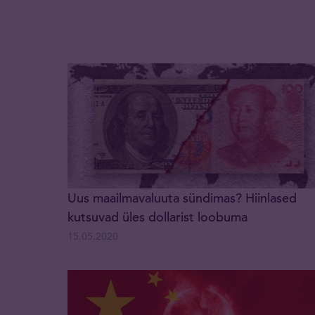
Uus maailmavaluuta sündimas? Hiinlased
kutsuvad üles dollarist loobuma
15.05.2020