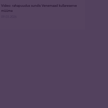
Video: rahapuudus sundis Venemaad kullareserve
müüma
09.03.2026