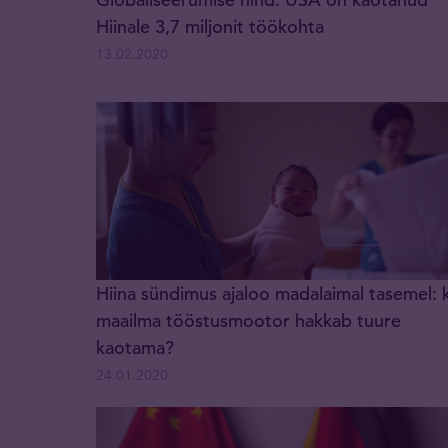
Hiinale 3,7 miljonit töökohta
13.02.2020
Hiina sündimus ajaloo madalaimal tasemel: 
maailma tööstusmootor hakkab tuure
kaotama?
24.01.2020