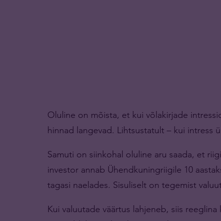
Oluline on mõista, et kui võlakirjade intress
hinnad langevad. Lihtsustatult – kui intress ü
Samuti on siinkohal oluline aru saada, et riig
investor annab Ühendkuningriigile 10 aastak
tagasi naelades. Sisuliselt on tegemist valuu
Kui valuutade väärtus lahjeneb, siis reeglin