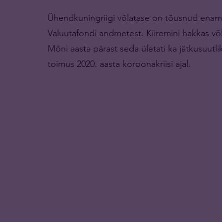
Ühendkuningriigi võlatase on tõusnud enam 
Valuutafondi andmetest. Kiiremini hakkas võl
Mõni aasta pärast seda ületati ka jätkusuutli
toimus 2020. aasta koroonakriisi ajal.