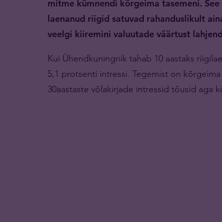
mitme kümnendi kõrgeima tasemeni. See on
laenanud riigid satuvad rahanduslikult ai
veelgi kiiremini valuutade väärtust lahje
Kui Ühendkuningriik tahab 10 aastaks riigila
5,1 protsenti intressi. Tegemist on kõrgeima 
30aastaste võlakirjade intressid tõusid aga 