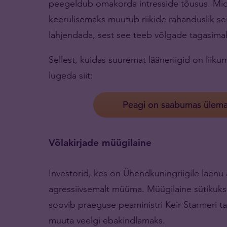
peegeldub omakorda intresside tõusus. Mid
keerulisemaks muutub riikide rahanduslik sei
lahjendada, sest see teeb võlgade tagasima
Sellest, kuidas suuremat lääneriigid on liiku
lugeda siit:
Peagi on saabumas ülemaa
Võlakirjade müügilaine
Investorid, kes on Ühendkuningriigile laenu 
agressiivsemalt müüma. Müügilaine sütikuks 
soovib praeguse peaministri Keir Starmeri ta
muuta veelgi ebakindlamaks.