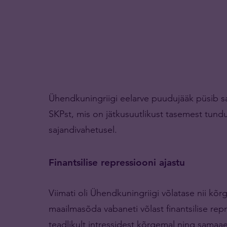
Ühendkuningriigi eelarve puudujääk püsib sa
SKPst, mis on jätkusuutlikust tasemest tunduv
sajandivahetusel.
Finantsilise repressiooni ajastu
Viimati oli Ühendkuningriigi võlatase nii kõrg
maailmasõda vabaneti võlast finantsilise repr
teadlikult intressidest kõrgemal ning samaaegsel