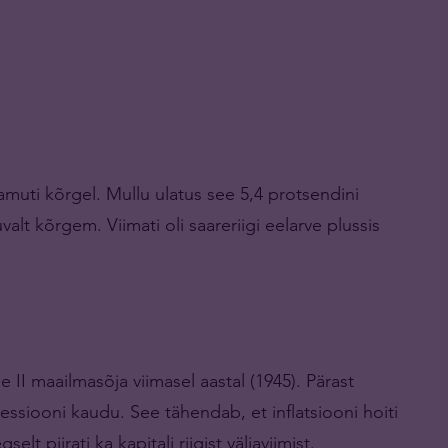
muti kõrgel. Mullu ulatus see 5,4 protsendini
alt kõrgem. Viimati oli saareriigi eelarve plussis
e II maailmasõja viimasel aastal (1945). Pärast
essiooni kaudu. See tähendab, et inflatsiooni hoiti
t piirati ka kapitali riigist väljaviimist.