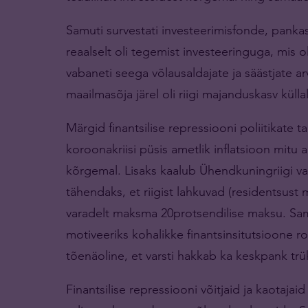
Samuti survestati investeerimisfonde, pankas
reaalselt oli tegemist investeeringuga, mis o
vabaneti seega võlausaldajate ja säästjate arv
maailmasõja järel oli riigi majanduskasv küllalt
Märgid finantsilise repressiooni poliitikate 
koroonakriisi püsis ametlik inflatsioon mitu 
kõrgemal. Lisaks kaalub Ühendkuningriigi val
tähendaks, et riigist lahkuvad (residentsus
varadelt maksma 20protsendilise maksu. Sa
motiveeriks kohalikke finantsinsitutsioone 
tõenäoline, et varsti hakkab ka keskpank trü
Finantsilise repressiooni võitjaid ja kaotajai