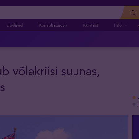
Uudised
Konsultatsioon
Kontakt
Info
b võlakriisi suunas,
s