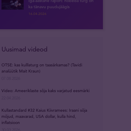
Iga-aastane raport: hõbeda turg on
ka tänavu puudujäägis
16.04.2026
Uusimad videod
OTSE: kas kulllaturg on taasärkamas? (Tavidi
analüütik Mait Kraun)
07.08.2026
Video: Ameeriklaste sõja kaks varjatud eesmärki
22.04.2026
Kullastandard #32 Kaius Kiivramees: Iraani sõja
mõjud, maavarad, USA dollar, kulla hind,
inflatsioon
30.03.2026