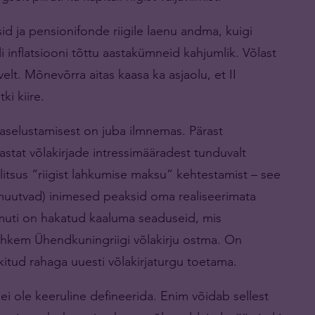
id ja pensionifonde riigile laenu andma, kuigi
li inflatsiooni tõttu aastakümneid kahjumlik. Võlast
elt. Mõnevõrra aitas kaasa ka asjaolu, et II
ki kiire.
taaselustamisest on juba ilmnemas. Pärast
aastat võlakirjade intressimääradest tunduvalt
itsus “riigist lahkumise maksu” kehtestamist – see
t muutvad) inimesed peaksid oma realiseerimata
muti on hakatud kaaluma seaduseid, mis
rohkem Ühendkuningriigi võlakirju ostma. On
kitud rahaga uuesti võlakirjaturgu toetama.
d ei ole keeruline defineerida. Enim võidab sellest