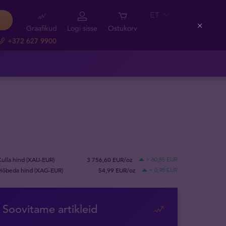
ET
Graafikud
Logi sisse
Ostukorv
Close
+372 627 9900
Kulla hind (XAU-EUR)
3 756,60 EUR/oz
+ 60,85 EUR
Hõbeda hind (XAG-EUR)
54,99 EUR/oz
+ 0,98 EUR
Soovitame artikleid