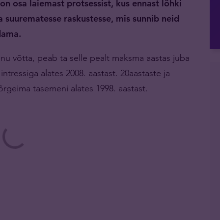
 osa laiemast protsessist, kus ennast lõhki
na suurematesse raskustesse, mis sunnib neid
ndama.
enu võtta, peab ta selle pealt maksma aastas juba
intressiga alates 2008. aastast. 20aastaste ja
kõrgeima tasemeni alates 1998. aastast.