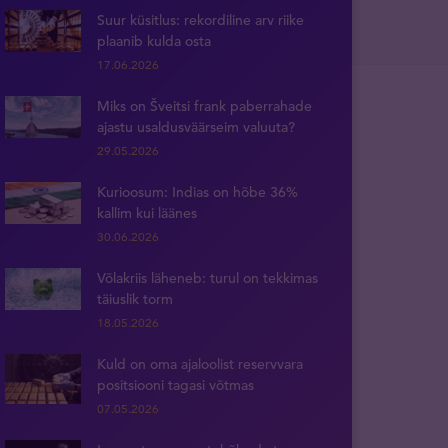
Suur küsitlus: rekordiline arv riike
plaanib kulda osta
17.06.2026
Miks on Šveitsi frank paberrahade
ajastu usaldusväärseim valuuta?
29.05.2026
Kurioosum: Indias on hõbe 36%
kallim kui läänes
30.06.2026
Võlakriis läheneb: turul on tekkimas
täiuslik torm
18.05.2026
Kuld on oma ajaloolist reservvara
positsiooni tagasi võtmas
07.05.2026