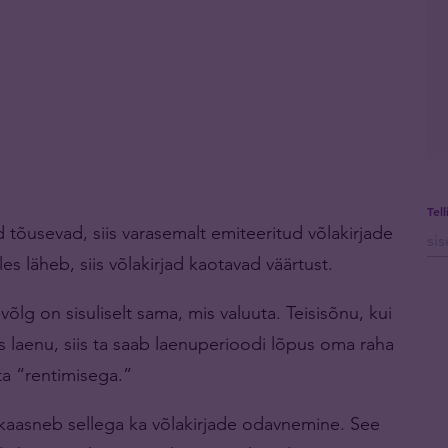
Tel
id tõusevad, siis varasemalt emiteeritud võlakirjade
les läheb, siis võlakirjad kaotavad väärtust.
ivõlg on sisuliselt sama, mis valuuta. Teisisõnu, kui
s laenu, siis ta saab laenuperioodi lõpus oma raha
ta “rentimisega.”
a kaasneb sellega ka võlakirjade odavnemine. See