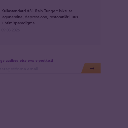
Kullastandard #31 Rain Tunger: isiksuse
lagunemine, depressioon, restoraniäri, uus
juhtimisparadigma
09.03.2026
lige uudised otse oma e-postkasti