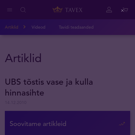
Close
Artiklid
Videod
Tavidi teadaanded
Artiklid
UBS tõstis vase ja kulla
hinnasihte
14.12.2010
Soovitame artikleid