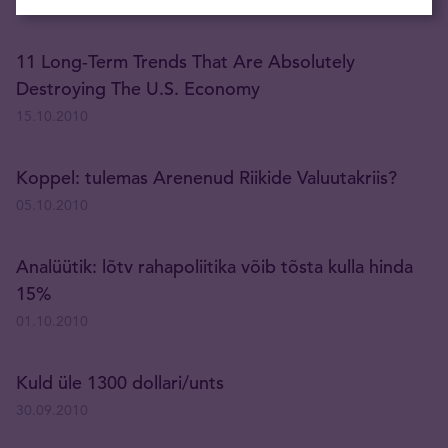
19.10.2010
11 Long-Term Trends That Are Absolutely
Destroying The U.S. Economy
15.10.2010
Koppel: tulemas Arenenud Riikide Valuutakriis?
05.10.2010
Analüütik: lõtv rahapoliitika võib tõsta kulla hinda
15%
01.10.2010
Kuld üle 1300 dollari/unts
30.09.2010