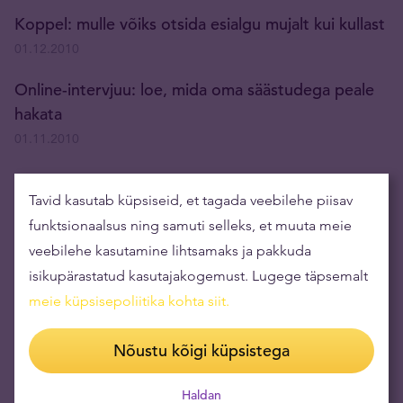
Koppel: mulle võiks otsida esialgu mujalt kui kullast
01.12.2010
Online-intervjuu: loe, mida oma säästudega peale
hakata
01.11.2010
Kuidas tekib hüperinflatsioon
Tavid kasutab küpsiseid, et tagada veebilehe piisav
27.10.2010
funktsionaalsus ning samuti selleks, et muuta meie
veebilehe kasutamine lihtsamaks ja pakkuda
No Way Out
isikupärastatud kasutajakogemust. Lugege täpsemalt
18.10.2010
meie küpsisepoliitika kohta siit
.
Nõustu kõigi küpsistega
Gold and Gold Mining Shares As a Percentage of
Global Assets or ‘The Once In a Lifetime Ride’
Haldan