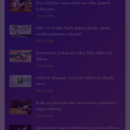
Suur küsitlus: rekordiline arv riike plaanib
kulda osta
17.06.2026
Miks on Šveitsi frank paberrahade ajastu
usaldusväärseim valuuta?
29.05.2026
Kurioosum: Indias on hõbe 36% kallim kui
läänes
30.06.2026
Võlakriis läheneb: turul on tekkimas täiuslik
torm
18.05.2026
Kuld on oma ajaloolist reservvara positsiooni
tagasi võtmas
07.05.2026
Iga-aastane raport: hõbeda turg on ka tänavu