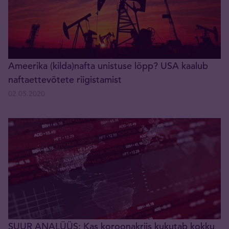
Ameerika (kilda)nafta unistuse lõpp? USA kaalub
naftaettevõtete riigistamist
02.05.2020
SUUR ANALÜÜS: Kas koroonakriis kukutab kokku