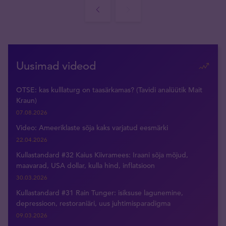
Uusimad videod
OTSE: kas kulllaturg on taasärkamas? (Tavidi analüütik Mait
Kraun)
07.08.2026
Video: Ameeriklaste sõja kaks varjatud eesmärki
22.04.2026
Kullastandard #32 Kaius Kiivramees: Iraani sõja mõjud,
maavarad, USA dollar, kulla hind, inflatsioon
30.03.2026
Kullastandard #31 Rain Tunger: isiksuse lagunemine,
depressioon, restoraniäri, uus juhtimisparadigma
09.03.2026