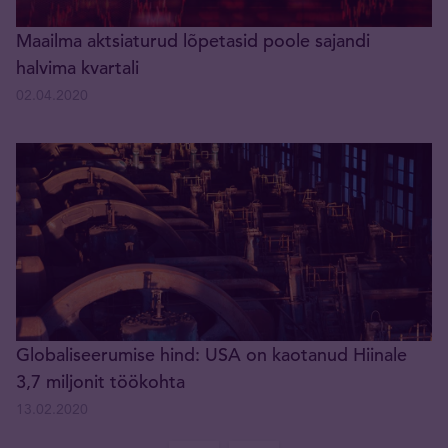
Maailma aktsiaturud lõpetasid poole sajandi
halvima kvartali
02.04.2020
Globaliseerumise hind: USA on kaotanud Hiinale
3,7 miljonit töökohta
13.02.2020