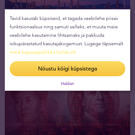
Tavid kasutab küpsiseid, et tagada veebilehe piisav
funktsionaalsus ning samuti selleks, et muuta meie
veebilehe kasutamine lihtsamaks ja pakkuda
isikupärastatud kasutajakogemust. Lugege täpsemalt
meie küpsisepoliitika kohta siit
.
Esmakordne: nafta hind maailmaturul võib langeda
nulli
Nõustu kõigi küpsistega
03.04.2020
Haldan