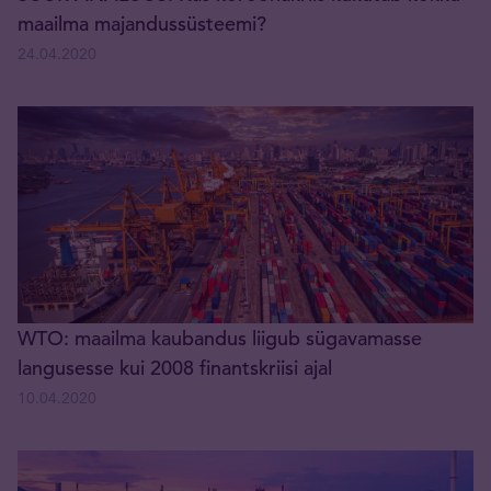
maailma majandussüsteemi?
24.04.2020
WTO: maailma kaubandus liigub sügavamasse
langusesse kui 2008 finantskriisi ajal
10.04.2020