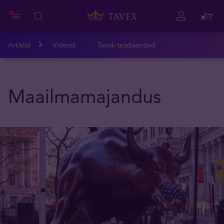
Close
Artiklid
Videod
Tavidi teadaanded
Maailmamajandus