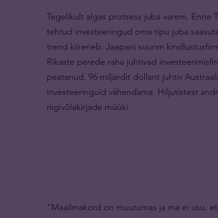
Tegelikult algas protsess juba varem. Enne T
tehtud investeeringud oma tipu juba saavu
trend kiireneb. Jaapani suurim kindlustusfirma
Rikaste perede raha juhtivad investeerimis
peatanud. 96 miljardit dollarit juhtiv Austra
investeeringuid vähendama. Hiljutistest and
riigivõlakirjade müüki.
“Maailmakord on muutumas ja ma ei usu, et