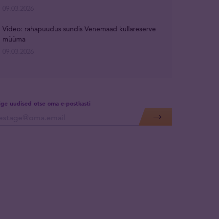
09.03.2026
Video: rahapuudus sundis Venemaad kullareserve
müüma
09.03.2026
lige uudised otse oma e-postkasti