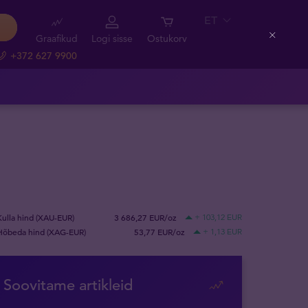
ET
Graafikud
Logi sisse
Ostukorv
Close
+372 627 9900
Kulla hind (XAU-EUR)
3 686,27 EUR/oz
+ 103,12 EUR
Hõbeda hind (XAG-EUR)
53,77 EUR/oz
+ 1,13 EUR
Soovitame artikleid