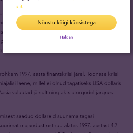
siit
.
 kogumise asemel neid müüma hakatakse, võib
nit dollarit, ütles investeerimisfirma Eurizon SLJ
Nõustu kõigi küpsistega
enaariumi puhul hakkaks arenevate turgude valuutad
Haldan
oogudest saavad siis kasu Euroopa ja Jaapani
traalia ja Kanada võlakirjadesse, ütlevad
rohkem 1997. aasta finantskriisi järel. Toonase kriisi
iajalisi laene, millel ei olnud tagatiseks USA dollaris
asia valuutad järsult ning aktsiaturgudel järgnes
imisest saadud dollareid suunama tagasi
 suurimat majandust ostnud alates 1997. aastast 4,7