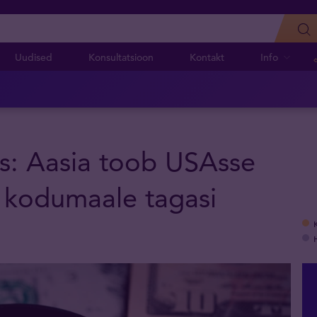
Uudised
Konsultatsioon
Kontakt
Info
s: Aasia toob USAsse
d kodumaale tagasi