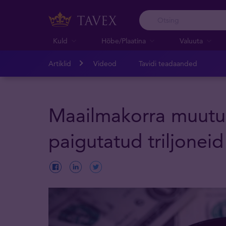
Kuld
Hõbe/Plaatina
Valuuta
Artiklid
Videod
Tavidi teadaanded
Maailmakorra muutu
paigutatud triljonei