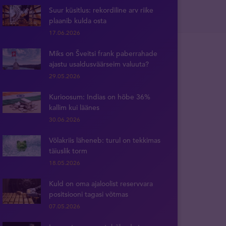
Suur küsitlus: rekordiline arv riike
plaanib kulda osta
17.06.2026
Miks on Šveitsi frank paberrahade
ajastu usaldusväärseim valuuta?
29.05.2026
Kurioosum: Indias on hõbe 36%
kallim kui läänes
30.06.2026
Võlakriis läheneb: turul on tekkimas
täiuslik torm
18.05.2026
Kuld on oma ajaloolist reservvara
positsiooni tagasi võtmas
07.05.2026