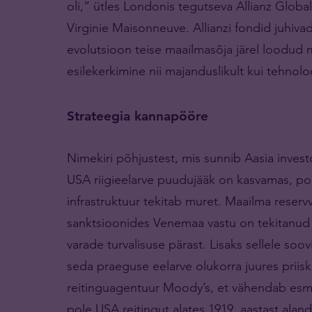
oli,” ütles Londonis tegutseva Allianz Global
Virginie Maisonneuve. Allianzi fondid juhivad
evolutsioon teise maailmasõja järel loodud m
esilekerkimine nii majanduslikult kui tehnoloo
Strateegia kannapööre
Nimekiri põhjustest, mis sunnib Aasia invest
USA riigieelarve puudujääk on kasvamas, poli
infrastruktuur tekitab muret. Maailma reser
sanktsioonides Venemaa vastu on tekitanud A
varade turvalisuse pärast. Lisaks sellele so
seda praeguse eelarve olukorra juures priisk
reitinguagentuur Moody’s, et vähendab esma
pole USA reitingut alates 1919. aastast alan