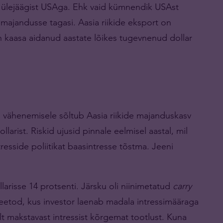
ülejäägist USAga. Ehk vaid kümnendik USAst
e majandusse tagasi. Aasia riikide eksport on
 on kaasa aidanud aastate lõikes tugevnenud dollar
 vähenemisele sõltub Aasia riikide majanduskasv
larist. Riskid ujusid pinnale eelmisel aastal, mil
resside poliitikat baasintresse tõstma. Jeeni
llarisse 14 protsenti. Järsku oli niinimetatud
carry
eetod, kus investor laenab madala intressimääraga
lt makstavast intressist kõrgemat tootlust. Kuna