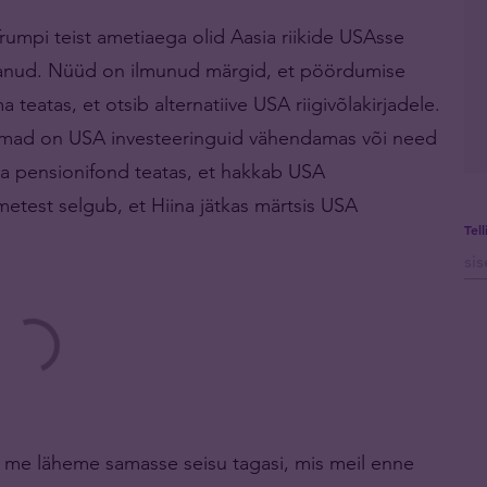
rumpi teist ametiaega olid Aasia riikide USAsse
tanud. Nüüd on ilmunud märgid, et pöördumise
 teatas, et otsib alternatiive USA riigivõlakirjadele.
firmad on USA investeeringuid vähendamas või need
alia pensionifond teatas, et hakkab USA
metest selgub, et Hiina jätkas märtsis USA
Tel
 me läheme samasse seisu tagasi, mis meil enne