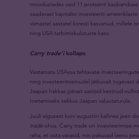
moodustades vaid 11 protsenti kaubanduse 
saadavast kapitalist investeeriti ameeriklast
viimastel aastatel kiiresti kasvanud, millele
ning USA tarbimiskulutuste kasv.
Carry trade’i
kollaps
Vaatamata USAssa tehtavate investeeringute
ning investeerimismudel jätkuvalt tugevast dol
Jaapan hakkas pärast aastaid kestnud nullint
toetamiseks sekkus Jaapan valuutaturule.
Juuli algusest kuni augustini kallines jeen do
trade
ohus. Carry trade on investeerimise m
raha, et osta varasid, mis pakuvad laenu pea