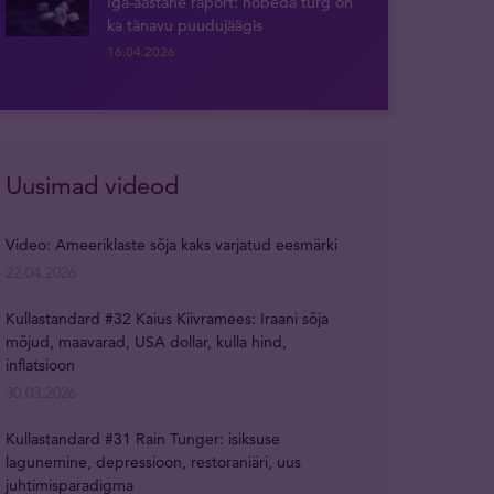
Iga-aastane raport: hõbeda turg on
ka tänavu puudujäägis
16.04.2026
Uusimad videod
Video: Ameeriklaste sõja kaks varjatud eesmärki
22.04.2026
Kullastandard #32 Kaius Kiivramees: Iraani sõja
mõjud, maavarad, USA dollar, kulla hind,
inflatsioon
30.03.2026
Kullastandard #31 Rain Tunger: isiksuse
lagunemine, depressioon, restoraniäri, uus
juhtimisparadigma