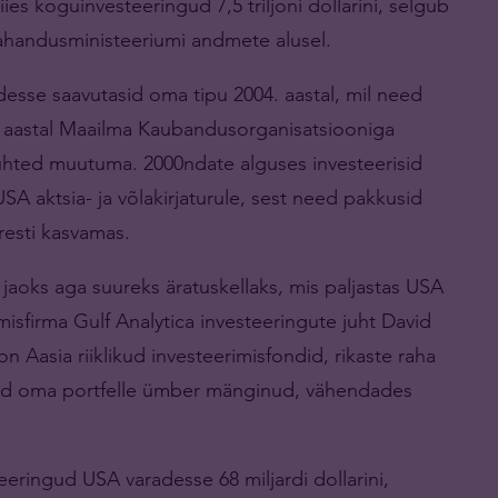
 viies koguinvesteeringud 7,5 triljoni dollarini, selgub
rahandusministeeriumi andmete alusel.
esse saavutasid oma tipu 2004. aastal, mil need
001. aastal Maailma Kaubandusorganisatsiooniga
uhted muutuma. 2000ndate alguses investeerisid
USA aktsia- ja võlakirjaturule, sest need pakkusid
resti kasvamas.
de jaoks aga suureks äratuskellaks, mis paljastas USA
misfirma Gulf Analytica investeeringute juht David
Aasia riiklikud investeerimisfondid, rikaste raha
torid oma portfelle ümber mänginud, vähendades
eeringud USA varadesse 68 miljardi dollarini,