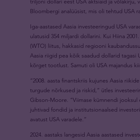
triljoni dollari eest USA aktsiaid ja võlakirju,
Bloombergi analüüsist, mis oli tehtud USA 
Iga-aastased Aasia investeeringud USA varad
ulatusid 354 miljardi dollarini. Kui Hiina 2
(WTO) liitus, hakkasid regiooni kaubanduss
Aasia riigid pea kõik saadud dollarid tagasi 
kõrget tootlust. Samuti oli USA majandus kii
“2008. aasta finantskriis kujunes Aasia riiki
turgude nõrkused ja riskid,” ütles investeeri
Gibson-Moore. “Viimase kümnendi jooksul on 
juhtivad fondid ja institutsionaalsed inves
avatust USA varadele.”
2024. aastaks langesid Aasia aastased invest