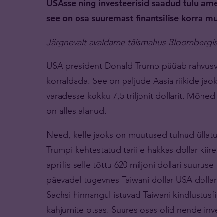
USAsse ning investeerisid saadud tulu am
see on osa suuremast finantsilise korra m
Järgnevalt avaldame täismahus Bloombergis a
USA president Donald Trump püüab rahvusv
korraldada. See on paljude Aasia riikide ja
varadesse kokku 7,5 triljonit dollarit. Mõne
on alles alanud.
Need, kelle jaoks on muutused tulnud üllat
Trumpi kehtestatud tariife hakkas dollar kii
aprillis selle tõttu 620 miljoni dollari suuru
päevadel tugevnes Taiwani dollar USA dolla
Sachsi hinnangul istuvad Taiwani kindlustusfir
kahjumite otsas. Suures osas olid nende inve