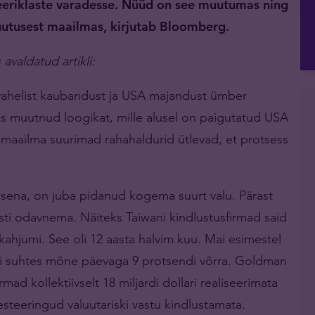
eeriklaste varadesse. Nüüd on see muutumas ning
uutusest maailmas, kirjutab Bloomberg.
valdatud artikli:
ahelist kaubandust ja USA majandust ümber
oks muutnud loogikat, mille alusel on paigutatud USA
d maailma suurimad rahahaldurid ütlevad, et protsess
usena, on juba pidanud kogema suurt valu. Pärast
resti odavnema. Näiteks Taiwani kindlustusfirmad said
se kahjumi. See oli 12 aasta halvim kuu. Mai esimestel
ri suhtes mõne päevaga 9 protsendi võrra. Goldman
mad kollektiivselt 18 miljardi dollari realiseerimata
steeringud valuutariski vastu kindlustamata.