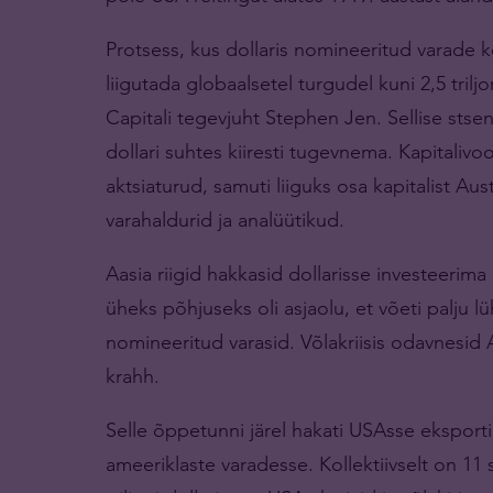
Protsess, kus dollaris nomineeritud varade
liigutada globaalsetel turgudel kuni 2,5 triljo
Capitali tegevjuht Stephen Jen. Sellise sts
dollari suhtes kiiresti tugevnema. Kapitaliv
aktsiaturud, samuti liiguks osa kapitalist Aus
varahaldurid ja analüütikud.
Aasia riigid hakkasid dollarisse investeerima 
üheks põhjuseks oli asjaolu, et võeti palju lüh
nomineeritud varasid. Võlakriisis odavnesid A
krahh.
Selle õppetunni järel hakati USAsse eksport
ameeriklaste varadesse. Kollektiivselt on 11