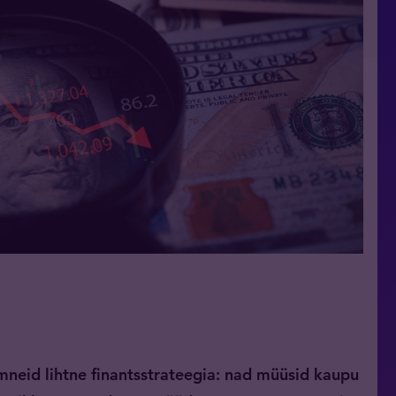
ümneid lihtne finantsstrateegia: nad müüsid kaupu