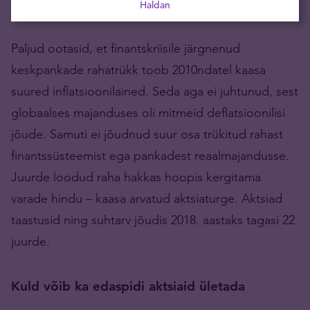
Haldan
2011. aastal, mil see oli 5,7.
Paljud ootasid, et finantskriisile järgnenud
keskpankade rahatrükk toob 2010ndatel kaasa
suured inflatsioonilained. Seda aga ei juhtunud, sest
globaalses majanduses oli mitmeid deflatsioonilisi
jõude. Samuti ei jõudnud suur osa trükitud rahast
finantssüsteemist ega pankadest reaalmajandusse.
Juurde loodud raha hakkas hoopis kergitama
varade hindu – kaasa arvatud aktsiaturge. Aktsiad
taastusid ning suhtarv jõudis 2018. aastaks tagasi 22
juurde.
Kuld võib ka edaspidi aktsiaid ületada