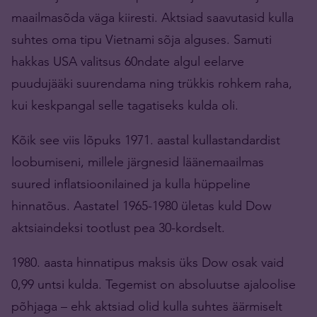
maailmasõda väga kiiresti. Aktsiad saavutasid kulla
suhtes oma tipu Vietnami sõja alguses. Samuti
hakkas USA valitsus 60ndate algul eelarve
puudujääki suurendama ning trükkis rohkem raha,
kui keskpangal selle tagatiseks kulda oli.
Kõik see viis lõpuks 1971. aastal kullastandardist
loobumiseni, millele järgnesid läänemaailmas
suured inflatsioonilained ja kulla hüppeline
hinnatõus. Aastatel 1965-1980 ületas kuld Dow
aktsiaindeksi tootlust pea 30-kordselt.
1980. aasta hinnatipus maksis üks Dow osak vaid
0,99 untsi kulda. Tegemist on absoluutse ajaloolise
põhjaga – ehk aktsiad olid kulla suhtes äärmiselt