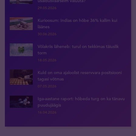
usaldusväärseim valuuta?
29.05.2026
Kurioosum: Indias on hõbe 36% kallim kui
läänes
30.06.2026
Võlakriis läheneb: turul on tekkimas täiuslik
torm
18.05.2026
Kuld on oma ajaloolist reservvara positsiooni
tagasi võtmas
07.05.2026
Iga-aastane raport: hõbeda turg on ka tänavu
puudujäägis
16.04.2026