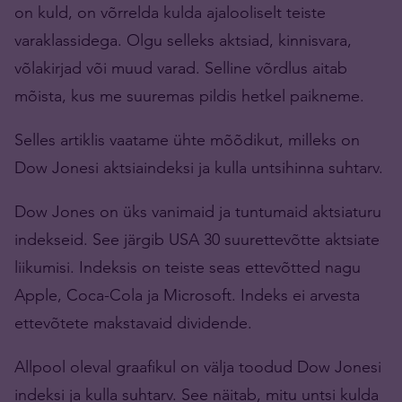
on kuld, on võrrelda kulda ajalooliselt teiste
varaklassidega. Olgu selleks aktsiad, kinnisvara,
võlakirjad või muud varad. Selline võrdlus aitab
mõista, kus me suuremas pildis hetkel paikneme.
Selles artiklis vaatame ühte mõõdikut, milleks on
Dow Jonesi aktsiaindeksi ja kulla untsihinna suhtarv.
Dow Jones on üks vanimaid ja tuntumaid aktsiaturu
indekseid. See järgib USA 30 suurettevõtte aktsiate
liikumisi. Indeksis on teiste seas ettevõtted nagu
Apple, Coca-Cola ja Microsoft. Indeks ei arvesta
ettevõtete makstavaid dividende.
Allpool oleval graafikul on välja toodud Dow Jonesi
indeksi ja kulla suhtarv. See näitab, mitu untsi kulda