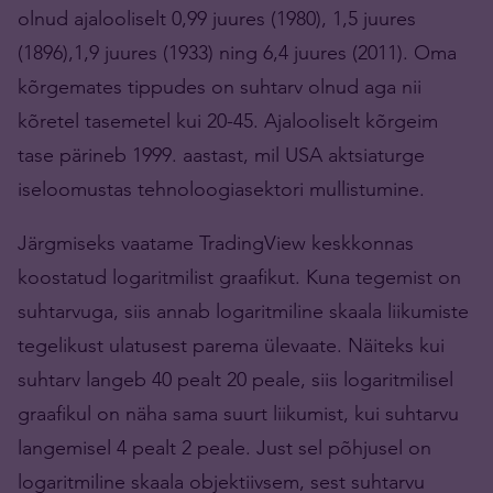
olnud ajalooliselt 0,99 juures (1980), 1,5 juures
(1896),1,9 juures (1933) ning 6,4 juures (2011). Oma
kõrgemates tippudes on suhtarv olnud aga nii
kõretel tasemetel kui 20-45. Ajalooliselt kõrgeim
tase pärineb 1999. aastast, mil USA aktsiaturge
iseloomustas tehnoloogiasektori mullistumine.
Järgmiseks vaatame TradingView keskkonnas
koostatud logaritmilist graafikut. Kuna tegemist on
suhtarvuga, siis annab logaritmiline skaala liikumiste
tegelikust ulatusest parema ülevaate. Näiteks kui
suhtarv langeb 40 pealt 20 peale, siis logaritmilisel
graafikul on näha sama suurt liikumist, kui suhtarvu
langemisel 4 pealt 2 peale. Just sel põhjusel on
logaritmiline skaala objektiivsem, sest suhtarvu