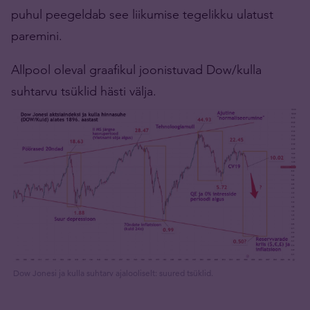
puhul peegeldab see liikumise tegelikku ulatust
paremini.
Allpool oleval graafikul joonistuvad Dow/kulla
suhtarvu tsüklid hästi välja.
Dow Jonesi ja kulla suhtarv ajalooliselt: suured tsüklid.