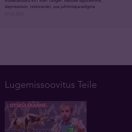
Kullastandard #31 Rain Tunger: isiksuse lagunemine,
depressioon, restoraniäri, uus juhtimisparadigma
09.03.2026
Lugemissoovitus Teile