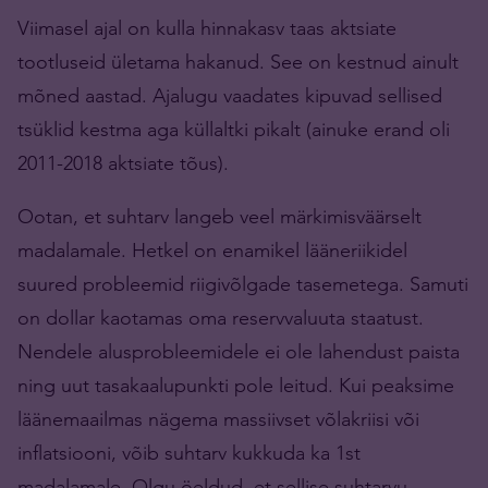
Viimasel ajal on kulla hinnakasv taas aktsiate
tootluseid ületama hakanud. See on kestnud ainult
mõned aastad. Ajalugu vaadates kipuvad sellised
tsüklid kestma aga küllaltki pikalt (ainuke erand oli
2011-2018 aktsiate tõus).
Ootan, et suhtarv langeb veel märkimisväärselt
madalamale. Hetkel on enamikel lääneriikidel
suured probleemid riigivõlgade tasemetega. Samuti
on dollar kaotamas oma reservvaluuta staatust.
Nendele alusprobleemidele ei ole lahendust paista
ning uut tasakaalupunkti pole leitud. Kui peaksime
läänemaailmas nägema massiivset võlakriisi või
inflatsiooni, võib suhtarv kukkuda ka 1st
madalamale. Olgu öeldud, et sellise suhtarvu