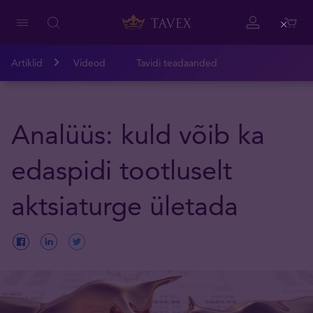
Close
Artiklid
Videod
Tavidi teadaanded
Analüüs: kuld võib ka
edaspidi tootluselt
aktsiaturge ületada