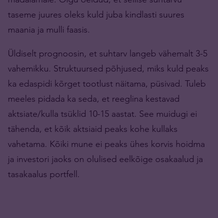
taseme juures oleks kuld juba kindlasti suures
maania ja mulli faasis.
Üldiselt prognoosin, et suhtarv langeb vähemalt 3-5
vahemikku. Struktuursed põhjused, miks kuld peaks
ka edaspidi kõrget tootlust näitama, püsivad. Tuleb
meeles pidada ka seda, et reeglina kestavad
aktsiate/kulla tsüklid 10-15 aastat. See muidugi ei
tähenda, et kõik aktsiaid peaks kohe kullaks
vahetama. Kõiki mune ei peaks ühes korvis hoidma
ja investori jaoks on olulised eelkõige osakaalud ja
tasakaalus portfell.