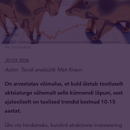
Pilt: Shutterstock
20.03.2026
Autor: Tavidi analüütik Mait Kraun
On arvestatav võimalus, et kuld ületab tootluselt
aktsiaturge vähemalt selle kümnendi lõpuni, sest
ajalooliselt on taolised trendid kestnud 10-15
aastat.
Üks viis hindamaks, kuivõrd atraktiivne investeering