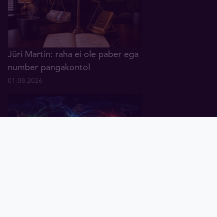
Jüri Martin: raha ei ole paber ega
number pangakontol
01.08.2026
Pealeht
Kuld
Hõbe
Valuuta
Graafik
Uudised
Tavid ID
Küsitlus: keskpangad ootavad
rahanduses "multipolaarse"
maailma tulekut
07.07.2026