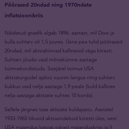
Pöörased 20ndad ning 1970ndate
inflatsioonikriis
Näidatud graafik algab 1896. aastast, mil Dow ja
kulla suhtarv oli 1,5 juures. Üsna pea tulid pöörased
20ndad, mil aktsiahinnad kallinesid väga kiiresti.
Suhtarv jõudis vaid mõnekümne aastaga
kümnekordistuda. Seejärel toimus USA
aktsiaturgudel ajaloo suurim langus ning suhtarv
kukkus vaid nelja aastaga 1,9 peale (kuld kallines
nelja aastaga aktsiate suhtes 10 korda).
Sellele järgnes taas aktsiate kuldajastu. Aastatel
1933-1965 liikusid aktsiaindeksid kiiresti üles, sest
USA majandus kasvas pärast majanduskriisi ja II