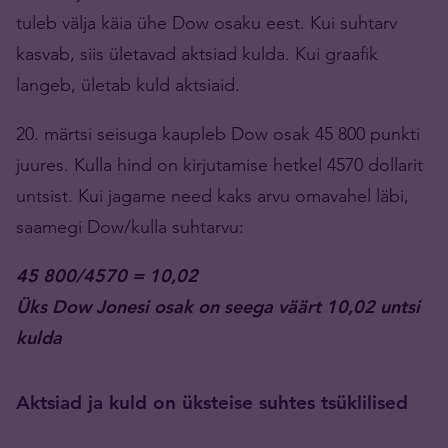
tuleb välja käia ühe Dow osaku eest. Kui suhtarv
kasvab, siis ületavad aktsiad kulda. Kui graafik
langeb, ületab kuld aktsiaid.
20. märtsi seisuga kaupleb Dow osak 45 800 punkti
juures. Kulla hind on kirjutamise hetkel 4570 dollarit
untsist. Kui jagame need kaks arvu omavahel läbi,
saamegi Dow/kulla suhtarvu:
45 800/4570 = 10,02
Üks Dow Jonesi osak on seega väärt 10,02 untsi
kulda
Aktsiad ja kuld on üksteise suhtes tsüklilised