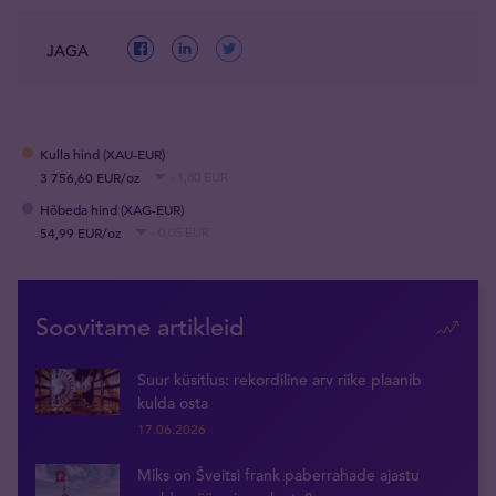
JAGA
Kulla hind (XAU-EUR)
3 756,60 EUR/oz
- 1,80 EUR
Hõbeda hind (XAG-EUR)
54,99 EUR/oz
- 0,05 EUR
Soovitame artikleid
Suur küsitlus: rekordiline arv riike plaanib
kulda osta
17.06.2026
Miks on Šveitsi frank paberrahade ajastu