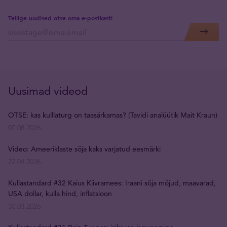
Tellige uudised otse oma e-postkasti
Uusimad videod
OTSE: kas kulllaturg on taasärkamas? (Tavidi analüütik Mait Kraun)
07.08.2026
Video: Ameeriklaste sõja kaks varjatud eesmärki
22.04.2026
Kullastandard #32 Kaius Kiivramees: Iraani sõja mõjud, maavarad,
USA dollar, kulla hind, inflatsioon
30.03.2026