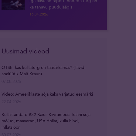
Iga-aastane raport: hõbeda turg on
ka tänavu puudujäägis
16.04.2026
Uusimad videod
OTSE: kas kulllaturg on taasärkamas? (Tavidi
analüütik Mait Kraun)
07.08.2026
Video: Ameeriklaste sõja kaks varjatud eesmärki
22.04.2026
Kullastandard #32 Kaius Kiivramees: Iraani sõja
mõjud, maavarad, USA dollar, kulla hind,
inflatsioon
30.03.2026