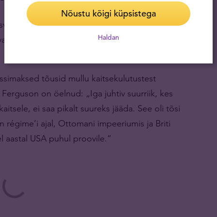
Nõustu kõigi küpsistega
asvavad, on riigivõlgade tasemed rekordilised ning
Haldan
vad. Kaitsekulutuste kasv on üks faktoreid, mis toob
ressimaksed tõusid mullu kaitsekulutustest
Ferguson on öelnud: „Iga juhtiv suurriik, kes
itsele, ei saa pikalt suureks jääda. See oli tõsi
régime’i ajal, Ottomani impeeriumis ja Briti
l aastal USA puhul proovile.“