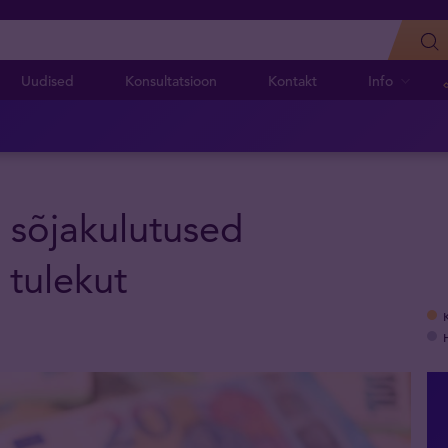
Uudised
Konsultatsioon
Kontakt
Info
 sõjakulutused
 tulekut