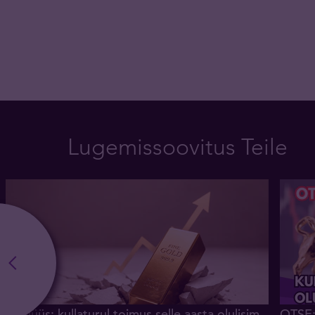
Lugemissoovitus Teile
Analüüs: kullaturul toimus selle aasta olulisim
OTSE: 