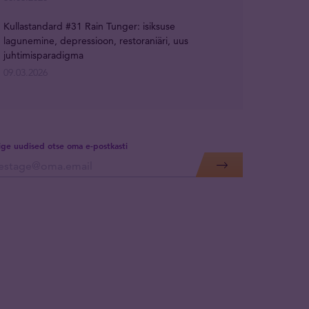
Kullastandard #31 Rain Tunger: isiksuse
lagunemine, depressioon, restoraniäri, uus
juhtimisparadigma
09.03.2026
lige uudised otse oma e-postkasti