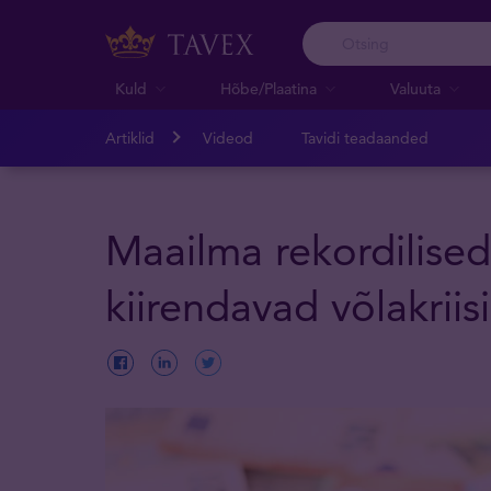
Kuld
Hõbe/Plaatina
Valuuta
Artiklid
Videod
Tavidi teadaanded
Maailma rekordilised
kiirendavad võlakriisi