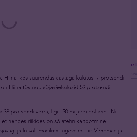
Tel
iga Hiina, kes suurendas aastaga kulutusi 7 protsendi
 on Hiina tõstnud sõjaväekulusid 59 protsendi
 protsendi võrra, ligi 150 miljardi dollarini. Nii
 et nendes riikides on sõjatehnika tootmine
javägi jätkuvalt maailma tugevaim, siis Venemaa ja