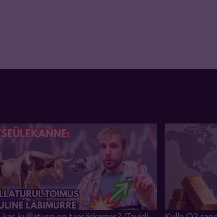
kas kulllaturg on taasärkamas? (Tavidi
Kulla Q2 rapo