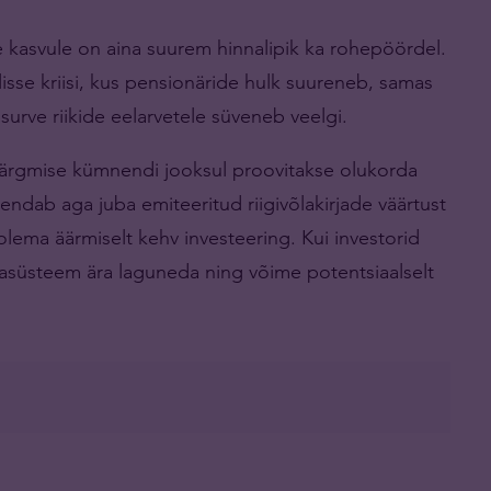
ele kasvule on aina suurem hinnalipik ka rohepöördel.
isse kriisi, kus pensionäride hulk suureneb, samas
surve riikide eelarvetele süveneb veelgi.
 järgmise kümnendi jooksul proovitakse olukorda
ndab aga juba emiteeritud riigivõlakirjade väärtust
lema äärmiselt kehv investeering. Kui investorid
hasüsteem ära laguneda ning võime potentsiaalselt