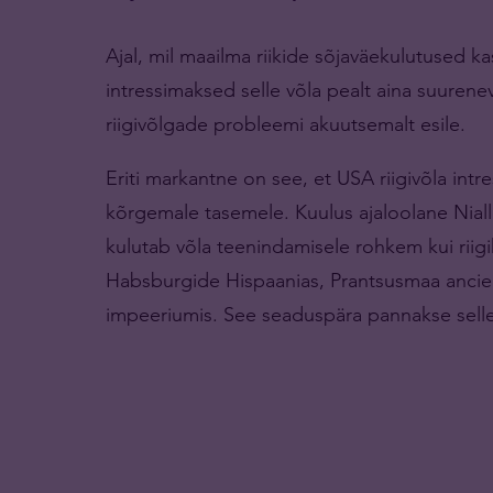
Ajal, mil maailma riikide sõjaväekulutused k
intressimaksed selle võla pealt aina suurene
riigivõlgade probleemi akuutsemalt esile.
Eriti markantne on see, et USA riigivõla int
kõrgemale tasemele. Kuulus ajaloolane Niall 
kulutab võla teenindamisele rohkem kui riigika
Habsburgide Hispaanias, Prantsusmaa ancien 
impeeriumis. See seaduspära pannakse selle