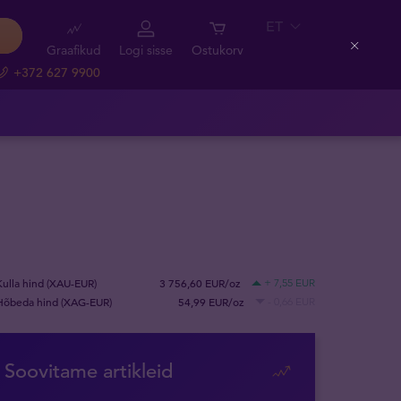
ET
Graafikud
Logi sisse
Ostukorv
Close
+372 627 9900
Kulla hind (XAU-EUR)
3 756,60 EUR/oz
+ 7,55 EUR
Hõbeda hind (XAG-EUR)
54,99 EUR/oz
- 0,66 EUR
Soovitame artikleid