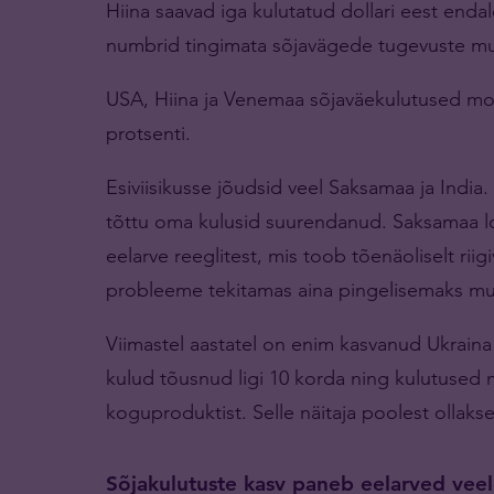
Hiina saavad iga kulutatud dollari eest en
numbrid tingimata sõjavägede tugevuste muut
USA, Hiina ja Venemaa sõjaväekulutused mo
protsenti.
Esiviisikusse jõudsid veel Saksamaa ja India
tõttu oma kulusid suurendanud. Saksamaa lo
eelarve reeglitest, mis toob tõenäoliselt riigi
probleeme tekitamas aina pingelisemaks mu
Viimastel aastatel on enim kasvanud Ukraina
kulud tõusnud ligi 10 korda ning kulutused
koguproduktist. Selle näitaja poolest ollaks
Sõjakulutuste kasv paneb eelarved veel