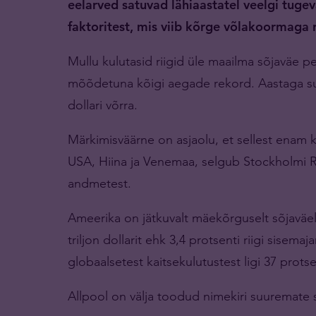
eelarved satuvad lähiaastatel veelgi tugev
faktoritest, mis viib kõrge võlakoormaga ri
Mullu kulutasid riigid üle maailma sõjaväe peal
mõõdetuna kõigi aegade rekord. Aastaga suu
dollari võrra.
Märkimisväärne on asjaolu, et sellest enam 
USA, Hiina ja Venemaa, selgub Stockholmi R
andmetest.
Ameerika on jätkuvalt mäekõrguselt sõjaväele
triljon dollarit ehk 3,4 protsenti riigi sis
globaalsetest kaitsekulutustest ligi 37 protse
Allpool on välja toodud nimekiri suuremate s