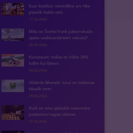
Suur küsitlus: rekordiline arv riike
plaanib kulda osta
17.06.2026
Miks on Šveitsi frank paberrahade
ajastu usaldusväärseim valuuta?
29.05.2026
Kurioosum: Indias on hõbe 36%
kallim kui läänes
30.06.2026
Võlakriis läheneb: turul on tekkimas
täiuslik torm
18.05.2026
Kuld on oma ajaloolist reservvara
positsiooni tagasi võtmas
07.05.2026