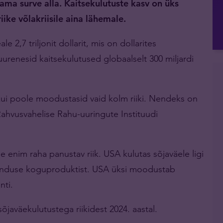
ama surve alla. Kaitsekulutuste kasv on üks
ike võlakriisile aina lähemale.
e 2,7 triljonit dollarit, mis on dollarites
renesid kaitsekulutused globaalselt 300 miljardi
kui poole moodustasid vaid kolm riiki. Nendeks on
ahvusvahelise Rahu-uuringute Instituudi
 enim raha panustav riik. USA kulutas sõjaväele ligi
emajanduse koguproduktist. USA üksi moodustab
nti.
õjaväekulutustega riikidest 2024. aastal.