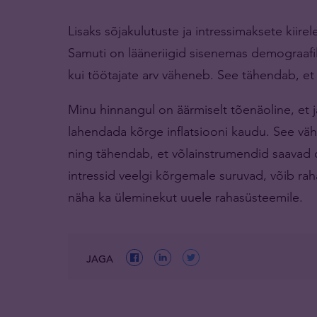
Lisaks sõjakulutuste ja intressimaksete kiir
Samuti on lääneriigid sisenemas demograafil
kui töötajate arv väheneb. See tähendab, et 
Minu hinnangul on äärmiselt tõenäoline, et
lahendada kõrge inflatsiooni kaudu. See vähe
ning tähendab, et võlainstrumendid saavad o
intressid veelgi kõrgemale suruvad, võib ra
näha ka üleminekut uuele rahasüsteemile.
JAGA