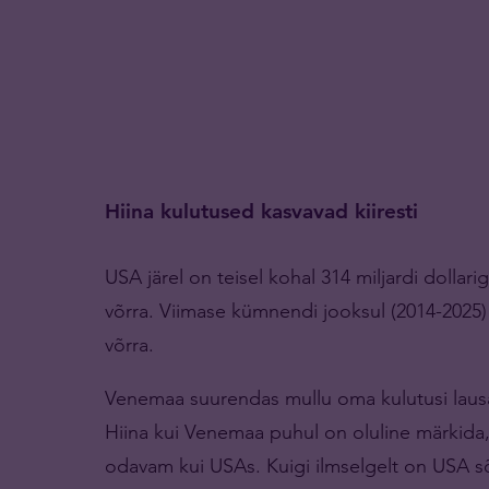
Hiina kulutused kasvavad kiiresti
USA järel on teisel kohal 314 miljardi dollar
võrra. Viimase kümnendi jooksul (2014-2025)
võrra.
Venemaa suurendas mullu oma kulutusi lausa 38
Hiina kui Venemaa puhul on oluline märkida,
odavam kui USAs. Kuigi ilmselgelt on USA sõ