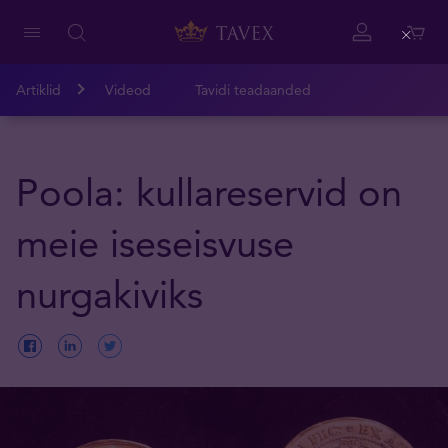
Close
Artiklid
Videod
Tavidi teadaanded
Poola: kullareservid on
meie iseseisvuse
nurgakiviks