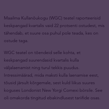
Maailma Kullanõukogu (WGC) teatel raporteerisid
keskpangad kvartalis vaid 22 protsenti ostudest, mis
tähendab, et suure osa puhul pole teada, kes on
ostude taga.
WGC teatel on tõendeid selle kohta, et
keskpangad suurendasid kvartalis kulla
väljalaenamist ning turul tekkis puudus.
Intressimäärad, mida maksti kulla laenamise eest,
tõusid järsult kõrgemale, sest kuld liikus suures
koguses Londonist New Yorgi Comexi börsile. See
oli omakorda tingitud ebakindlusest tariifide osas.