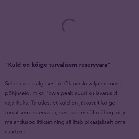
“Kuld on kõige turvalisem reservvara”
Selle nädala alguses tõi Glapinski välja mitmeid
põhjuseid, miks Poola peab suuri kullavarusid
vajalikuks. Ta ütles, et kuld on jätkuvalt kõige
turvalisem reservvara, sest see ei sõltu ühegi riigi
majanduspoliitikast ning säilitab pikaajaliselt oma
väärtuse.