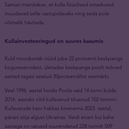
Samuti mainitakse, et kulla füüsilised omadused
muudavad selle vastupidavaks ning seda pole
võimalik hävitada.
Kullainvesteeringud on suures kasumis
Kuld moodustab nüüd juba 22 protsenti keskpanga
kogureservidest, ületades keskpanga poolt mõned
aastad tagasi seatud 20protsendilist eesmärki.
Veel 1996. aastal hoidis Poola vaid 14 tonni kulda.
2016. aastaks olid kullavarud tõusnud 102 tonnini.
Kullavarude kasv hakkas kiirenema 2023. aastal,
pärast sõja algust Ukrainas. Veidi enam kui kahe
aastaga on varusid suurendatud 228 tonnilt 509