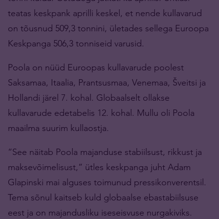
teatas keskpank aprilli keskel, et nende kullavarud
on tõusnud 509,3 tonnini, ületades sellega Euroopa
Keskpanga 506,3 tonniseid varusid.
Poola on nüüd Euroopas kullavarude poolest
Saksamaa, Itaalia, Prantsusmaa, Venemaa, Šveitsi ja
Hollandi järel 7. kohal. Globaalselt ollakse
kullavarude edetabelis 12. kohal. Mullu oli Poola
maailma suurim kullaostja.
“See näitab Poola majanduse stabiilsust, rikkust ja
maksevõimelisust,” ütles keskpanga juht Adam
Glapinski mai alguses toimunud pressikonverentsil.
Tema sõnul kaitseb kuld globaalse ebastabiilsuse
eest ja on majandusliku iseseisvuse nurgakiviks.