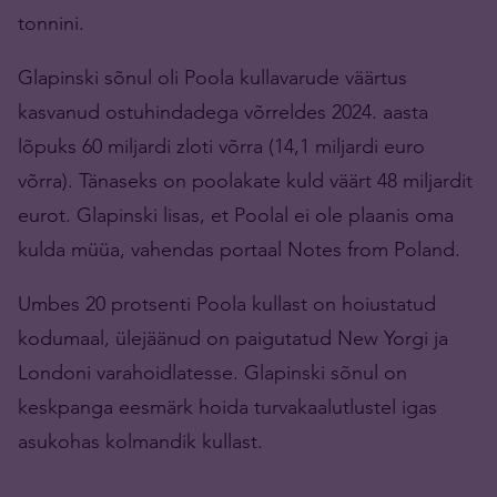
tonnini.
Glapinski sõnul oli Poola kullavarude väärtus
kasvanud ostuhindadega võrreldes 2024. aasta
lõpuks 60 miljardi zloti võrra (14,1 miljardi euro
võrra). Tänaseks on poolakate kuld väärt 48 miljardit
eurot. Glapinski lisas, et Poolal ei ole plaanis oma
kulda müüa, vahendas portaal Notes from Poland.
Umbes 20 protsenti Poola kullast on hoiustatud
kodumaal, ülejäänud on paigutatud New Yorgi ja
Londoni varahoidlatesse. Glapinski sõnul on
keskpanga eesmärk hoida turvakaalutlustel igas
asukohas kolmandik kullast.