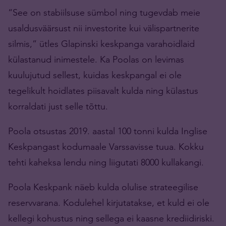
“See on stabiilsuse sümbol ning tugevdab meie
usaldusväärsust nii investorite kui välispartnerite
silmis,” ütles Glapinski keskpanga varahoidlaid
külastanud inimestele. Ka Poolas on levimas
kuulujutud sellest, kuidas keskpangal ei ole
tegelikult hoidlates piisavalt kulda ning külastus
korraldati just selle tõttu.
Poola otsustas 2019. aastal 100 tonni kulda Inglise
Keskpangast kodumaale Varssavisse tuua. Kokku
tehti kaheksa lendu ning liigutati 8000 kullakangi.
Poola Keskpank näeb kulda olulise strateegilise
reservvarana. Kodulehel kirjutatakse, et kuld ei ole
kellegi kohustus ning sellega ei kaasne krediidiriski.