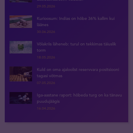
29.05.2026
Kurioosum: Indias on hõbe 36% kallim kui
läänes
30.06.2026
Võlakriis läheneb: turul on tekkimas täiuslik
torm
18.05.2026
Kuld on oma ajaloolist reservvara positsiooni
tagasi võtmas
07.05.2026
Iga-aastane raport: hõbeda turg on ka tänavu
puudujäägis
16.04.2026