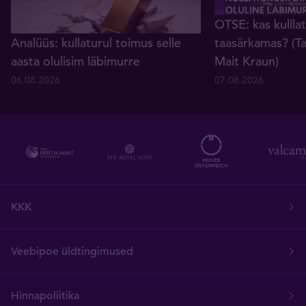
OTSE: kas kullla
Analüüs: kullaturul toimus selle
taasärkamas? (Ta
aasta olulisim läbimurre
Mait Kraun)
06.08.2026
07.08.2026
KKK
Veebipoe üldtingimused
Hinnapoliitika