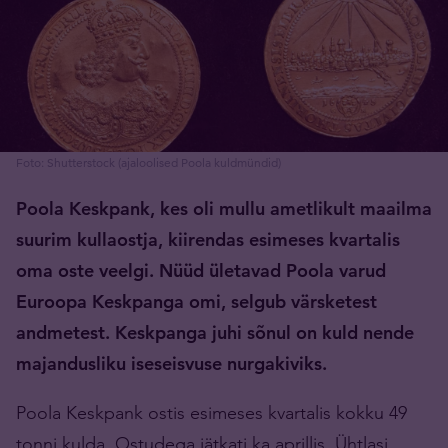
Foto: Shutterstock (ajaloolised Poola kuldmündid)
Poola Keskpank, kes oli mullu ametlikult maailma
suurim kullaostja, kiirendas esimeses kvartalis
oma oste veelgi. Nüüd ületavad Poola varud
Euroopa Keskpanga omi, selgub värsketest
andmetest. Keskpanga juhi sõnul on kuld nende
majandusliku iseseisvuse nurgakiviks.
Poola Keskpank ostis esimeses kvartalis kokku 49
tonni kulda. Ostudega jätkati ka aprillis. Ühtlasi