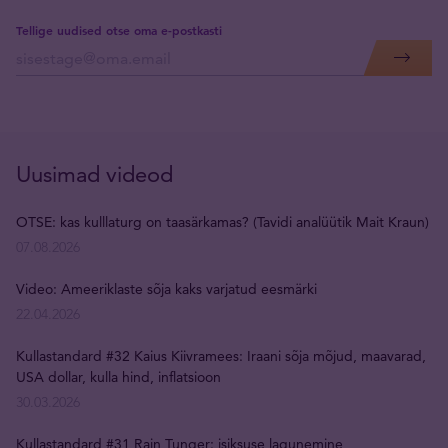
Tellige uudised otse oma e-postkasti
Uusimad videod
OTSE: kas kulllaturg on taasärkamas? (Tavidi analüütik Mait Kraun)
07.08.2026
Video: Ameeriklaste sõja kaks varjatud eesmärki
22.04.2026
Kullastandard #32 Kaius Kiivramees: Iraani sõja mõjud, maavarad,
USA dollar, kulla hind, inflatsioon
30.03.2026
Kullastandard #31 Rain Tunger: isiksuse lagunemine,