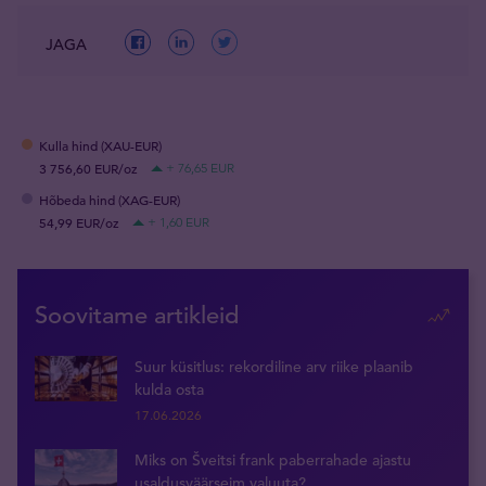
JAGA
Kulla hind (XAU-EUR)
3 756,60 EUR/oz
+ 76,65 EUR
Hõbeda hind (XAG-EUR)
54,99 EUR/oz
+ 1,60 EUR
Soovitame artikleid
Suur küsitlus: rekordiline arv riike plaanib
kulda osta
17.06.2026
Miks on Šveitsi frank paberrahade ajastu
usaldusväärseim valuuta?