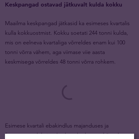
Keskpangad ostavad jätkuvalt kulda kokku
Maailma keskpangad jätkasid ka esimeses kvartalis
kulla kokkuostmist. Kokku soetati 244 tonni kulda,
mis on eelneva kvartaliga võrreldes enam kui 100
tonni võrra vähem, aga viimase viie aasta
keskmisega võrreldes 48 tonni võrra rohkem.
Esimese kvartali ebakindlus majanduses ja
finantsturgudel aitas keskpankade oste kõrgel