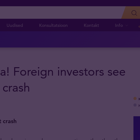
Uudised
Konsultatsioon
Kontakt
Info
a! Foreign investors see
 crash
t crash