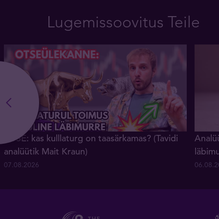
Lugemissoovitus Teile
OTSE: kas kulllaturg on taasärkamas? (Tavidi
Analüü
analüütik Mait Kraun)
läbim
07.08.2026
06.08.