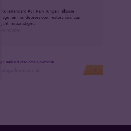
Kullastandard #31 Rain Tunger: isiksuse
lagunemine, depressioon, restoraniäri, uus
juhtimisparadigma
09.03.2026
lige uudised otse oma e-postkasti