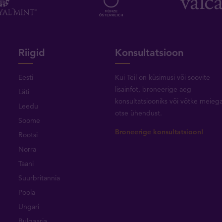
Riigid
Konsultatsioon
Eesti
Kui Teil on küsimusi või soovite
lisainfot, broneerige aeg
Läti
konsultatsiooniks või
võtke meieg
Leedu
otse ühendust
.
Soome
Broneerige konsultatsioon!
Rootsi
Norra
Taani
Suurbritannia
Poola
Ungari
Bulgaaria