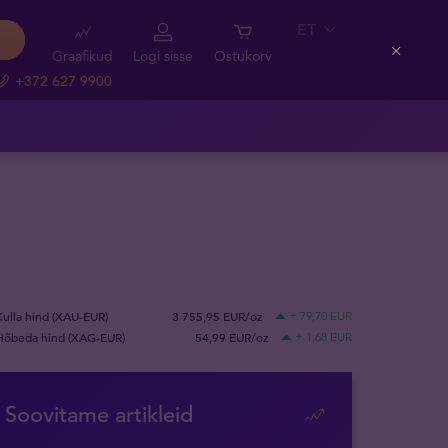
ET
Graafikud
Logi sisse
Ostukorv
Close
+372 627 9900
Kulla hind (XAU-EUR)
3 755,95 EUR/oz
+ 79,70 EUR
Hõbeda hind (XAG-EUR)
54,99 EUR/oz
+ 1,68 EUR
Soovitame artikleid