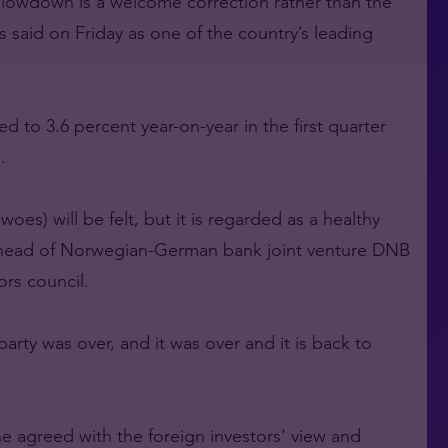
slowdown is a welcome correction rather than the
 said on Friday as one of the country’s leading
to 3.6 percent year-on-year in the first quarter
.
es) will be felt, but it is regarded as a healthy
 head of Norwegian-German bank joint venture DNB
ors council.
 party was over, and it was over and it is back to
he agreed with the foreign investors’ view and