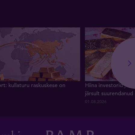
rt: kullaturu raskuskese on
Hiina investorid ja 
järsult suurendanud
01.08.2026