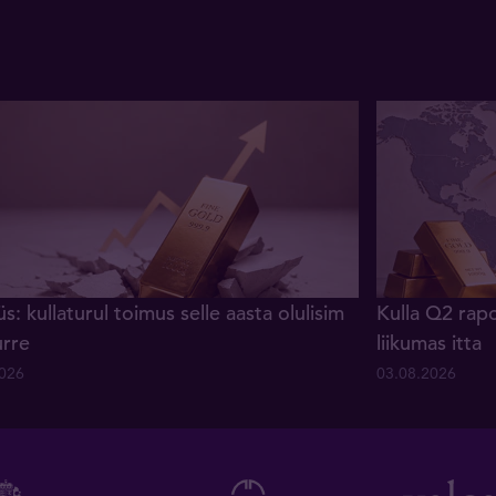
s: kullaturul toimus selle aasta olulisim
Kulla Q2 rapo
urre
liikumas itta
2026
03.08.2026