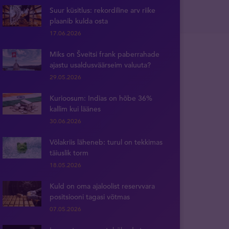
Suur küsitlus: rekordiline arv riike
plaanib kulda osta
17.06.2026
Miks on Šveitsi frank paberrahade
ajastu usaldusväärseim valuuta?
29.05.2026
Kurioosum: Indias on hõbe 36%
kallim kui läänes
30.06.2026
Võlakriis läheneb: turul on tekkimas
täiuslik torm
18.05.2026
Kuld on oma ajaloolist reservvara
positsiooni tagasi võtmas
07.05.2026