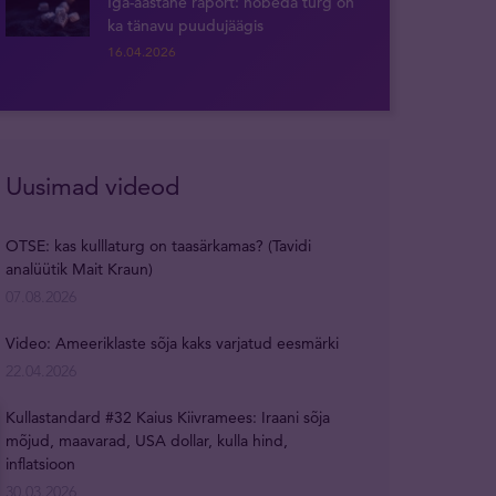
Iga-aastane raport: hõbeda turg on
ka tänavu puudujäägis
16.04.2026
Uusimad videod
OTSE: kas kulllaturg on taasärkamas? (Tavidi
analüütik Mait Kraun)
07.08.2026
Video: Ameeriklaste sõja kaks varjatud eesmärki
22.04.2026
Kullastandard #32 Kaius Kiivramees: Iraani sõja
mõjud, maavarad, USA dollar, kulla hind,
inflatsioon
30.03.2026