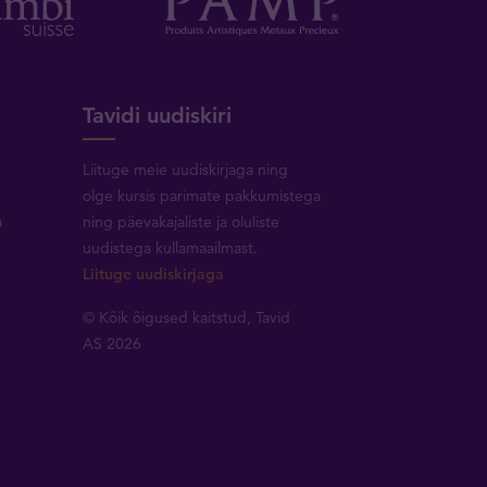
Tavidi uudiskiri
Liituge meie uudiskirjaga ning
olge kursis parimate pakkumistega
a
ning päevakajaliste ja oluliste
uudistega kullamaailmast.
Liituge uudiskirjaga
© Kõik õigused kaitstud, Tavid
AS 2026