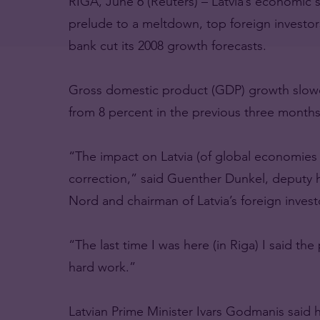
RIGA, June 6 (Reuters) – Latvia’s economic 
prelude to a meltdown, top foreign investors
bank cut its 2008 growth forecasts.
Gross domestic product (GDP) growth slowed 
from 8 percent in the previous three months
“The impact on Latvia (of global economies wo
correction,” said Guenther Dunkel, deputy
Nord and chairman of Latvia’s foreign invest
“The last time I was here (in Riga) I said the
hard work.”
Latvian Prime Minister Ivars Godmanis said 