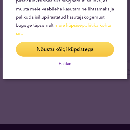
piisav funktsionaalsus ning samuti selleks, et
muuta meie veebilehe kasutamine lihtsamaks ja
pakkuda isikupärastatud kasutajakogemust.
Lugege täpsemalt
meie küpsisepoliitika kohta
siit
.
Nõustu kõigi küpsistega
Tel
Haldan