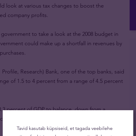
 look at various tax changes to boost the
ed company profits.
government to take a look at the 2008 budget in
ernment could make up a shortfall in revenues by
 purchases.
 Profile, Research) Bank, one of the top banks, said
range of 1.5 to 4 percent from a range of 4.5 percent
f 0.3 percent of GDP to balance, down from a
rcent.
Tavid kasutab küpsiseid, et tagada veebilehe