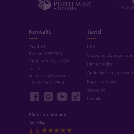
Kontakt
Tavid
Tavid AS
KKK
Reg nr 10055700
Veebipoe üldtingimused
Pärnu mnt 186, 11314
Hinnapoliitika
Tallinn
Andmekaitsetingimused
Email:
tavid@tavid.ee
Küpsisepoliitika
Tel
+372 627 9900
Transport
Kontakt
Klientide hinnang
Tavidile
4.8