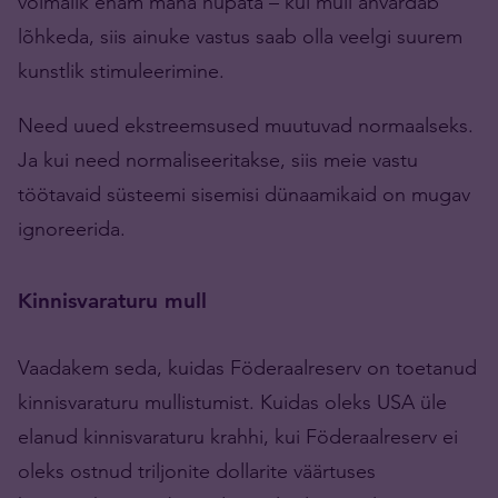
võimalik enam maha hüpata – kui mull ähvardab
lõhkeda, siis ainuke vastus saab olla veelgi suurem
kunstlik stimuleerimine.
Need uued ekstreemsused muutuvad normaalseks.
Ja kui need normaliseeritakse, siis meie vastu
töötavaid süsteemi sisemisi dünaamikaid on mugav
ignoreerida.
Kinnisvaraturu mull
Vaadakem seda, kuidas Föderaalreserv on toetanud
kinnisvaraturu mullistumist. Kuidas oleks USA üle
elanud kinnisvaraturu krahhi, kui Föderaalreserv ei
oleks ostnud triljonite dollarite väärtuses