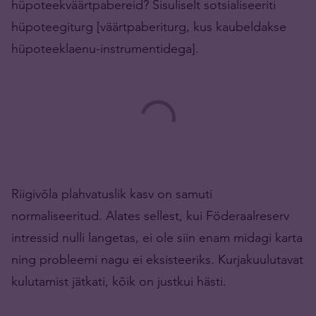
hüpoteekväärtpabereid? Sisuliselt sotsialiseeriti
hüpoteegiturg [väärtpaberiturg, kus kaubeldakse
hüpoteeklaenu-instrumentidega].
Riigivõla plahvatuslik kasv on samuti
normaliseeritud. Alates sellest, kui Föderaalreserv
intressid nulli langetas, ei ole siin enam midagi karta
ning probleemi nagu ei eksisteeriks. Kurjakuulutavat
kulutamist jätkati, kõik on justkui hästi.