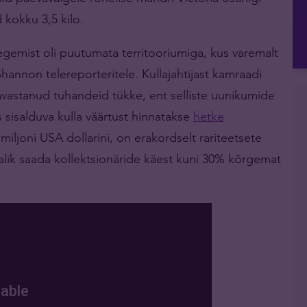
 kokku 3,5 kilo.
egemist oli puutumata territooriumiga, kus varemalt
nnon telereporteritele. Kullajahtijast kamraadi
 avastanud tuhandeid tükke, ent selliste uunikumide
s sisalduva kulla väärtust hinnatakse
hetke
ljoni USA dollarini, on erakordselt rariteetsete
alik saada kollektsionäride käest kuni 30% kõrgemat