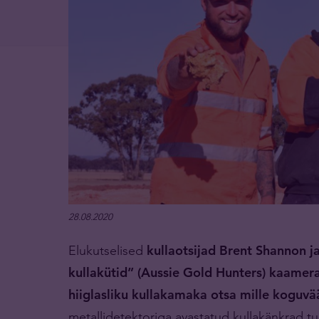
28.08.2020
Elukutselised
kullaotsijad Brent Shannon j
kullakütid” (Aussie Gold Hunters) kaamera
hiiglasliku kullakamaka otsa mille koguvä
metallidetektoriga avastatud kullakänkrad tul