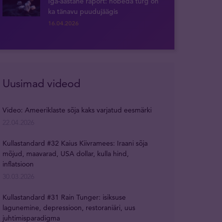
Iga-aastane raport: hõbeda turg on
ka tänavu puudujäägis
16.04.2026
Uusimad videod
Video: Ameeriklaste sõja kaks varjatud eesmärki
22.04.2026
Kullastandard #32 Kaius Kiivramees: Iraani sõja
mõjud, maavarad, USA dollar, kulla hind,
inflatsioon
30.03.2026
Kullastandard #31 Rain Tunger: isiksuse
lagunemine, depressioon, restoraniäri, uus
juhtimisparadigma