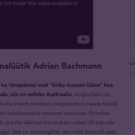
nalüütik Adrian Bachmann
Tel
k ka tänapäeval veel “kirka maasse lüües” hea
da, siis on selleks Austraalia
. Anglosfääri (so.
ja kultuuriliselt tihedasti integreeritud maade blokk)
elt kaheksandaid tooraine ressursse. Rohelise
u ja kulla väärtust hinnatakse umbes 20 triljonile
a). See on strateegiline vara mille kontroll saab