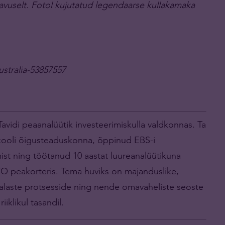
ügavuselt. Fotol kujutatud legendaarse kullakamaka
stralia-53857557
avidi peaanalüütik investeerimiskulla valdkonnas. Ta
kooli õigusteaduskonna, õppinud EBS-i
ist ning töötanud 10 aastat luureanalüütikuna
TO peakorteris. Tema huviks on majanduslike,
ekualaste protsesside ning nende omavaheliste seoste
iiklikul tasandil.