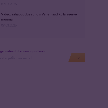
09.03.2026
Video: rahapuudus sundis Venemaad kullareserve
müüma
09.03.2026
lige uudised otse oma e-postkasti