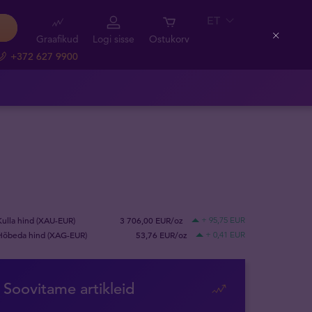
ET
Graafikud
Logi sisse
Ostukorv
Close
+372 627 9900
Kulla hind (XAU-EUR)
3 706,00 EUR/oz
+ 95,75 EUR
Hõbeda hind (XAG-EUR)
53,76 EUR/oz
+ 0,41 EUR
Soovitame artikleid