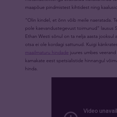
maapõue pindmistest kihtidest ning kaalusid
“Olin kindel, et õnn võib meile naeratada. T
pole kaevandustegevust toimunud” lausus Sha
Ethan Westi sõnul on ta nelja aasta jooksul
otsa ei ole kordagi sattunud. Kuigi känkrate
maailmaturu hindade
juures umbes veerand mi
kamakate eest spetsialistide hinnangul võim
hinda.