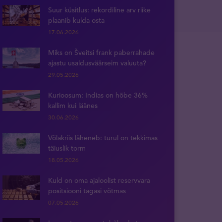
Suur küsitlus: rekordiline arv riike
plaanib kulda osta
17.06.2026
Miks on Šveitsi frank paberrahade
ajastu usaldusväärseim valuuta?
29.05.2026
Kurioosum: Indias on hõbe 36%
kallim kui läänes
30.06.2026
Võlakriis läheneb: turul on tekkimas
täiuslik torm
18.05.2026
Kuld on oma ajaloolist reservvara
positsiooni tagasi võtmas
07.05.2026