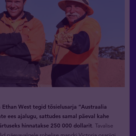
a Ethan West tegid
tõsielusarja “Austraalia
te ees ajalugu, sattudes samal päeval kahe
ärtuseks hinnatakse 250 000 dollarit
. Tavalise
id päevavalgele rohelise mandri Victoria osariigi