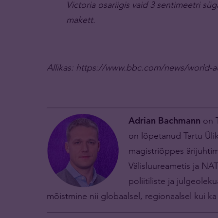
Victoria osariigis vaid 3 sentimeetri s
makett.
Allikas: https://www.bbc.com/news/world-au
Adrian Bachmann
on T
on lõpetanud Tartu Üli
magistriõppes ärijuhtim
Välisluureametis ja NA
poliitiliste ja julgeol
mõistmine nii globaalsel, regionaalsel kui ka r