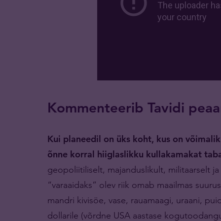
Kommenteerib Tavidi peaa
Kui planeedil on üks koht, kus on võimali
õnne korral hiiglaslikku kullakamakat taba
geopoliitiliselt, majanduslikult, militaarselt 
“varaaidaks” olev riik omab maailmas suurus
mandri kivisöe, vase, rauamaagi, uraani, puid
dollarile (võrdne USA aastase kogutoodangug