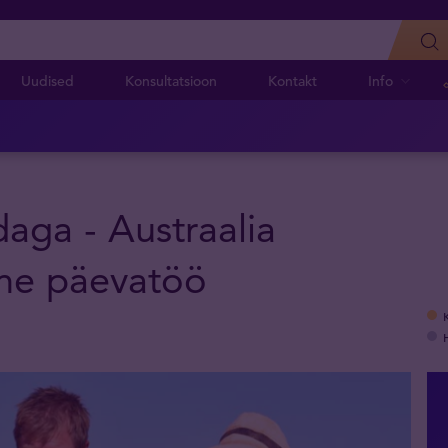
Uudised
Konsultatsioon
Kontakt
Info
daga - Austraalia
line päevatöö