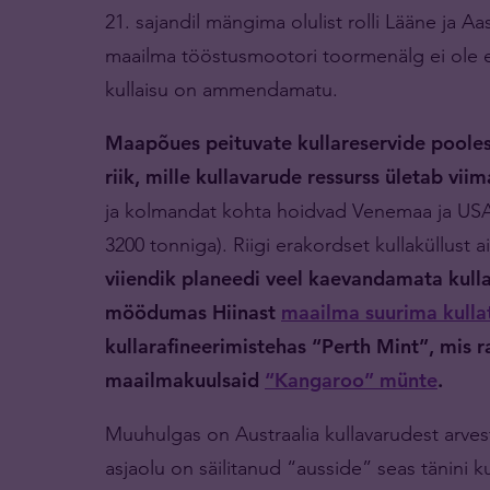
21. sajandil mängima olulist rolli Lääne ja A
maailma tööstusmootori toormenälg ei ole en
kullaisu on ammendamatu.
Maapõues peituvate kullareservide pooles
riik, mille kullavarude ressurss ületab vi
ja kolmandat kohta hoidvad Venemaa ja USA v
3200 tonniga). Riigi erakordset kullaküllust 
viiendik planeedi veel kaevandamata kulla
möödumas Hiinast
maailma suurima kulla
kullarafineerimistehas “Perth Mint”, mis 
maailmakuulsaid
“Kangaroo” münte
.
Muuhulgas on Austraalia kullavarudest arvest
asjaolu on säilitanud “ausside” seas tänini k