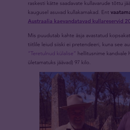
raskesti kätte saadavate kullavarude tõttu j
kaugusel asuvad kullakamakad. Ent
vaatama
Austraalia kaevandatavad kullareservid 2
Mis puudutab kahte äsja avastatud kopsakat 
tiitlile leiud siiski ei pretendeeri, kuna see a
“Teretulnud külalise”
hellitusnime kandvale hi
ületamatuks jäävad) 97 kilo.