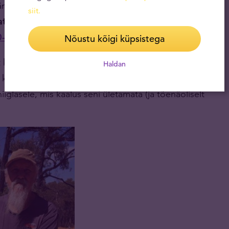
äänud täpselt sama haruldaseks nagu kirkalöögi
siit
.
ta muljetavaldavatele reservidele
peaksid ka
0-25 aasta jooksul otsa lõppema
.
Nõustu kõigi küpsistega
kullakänkrat, siis läbi aegade suurima kullakamaka
Haldan
u kuulub 1869. aastal (samuti Victoria osariigis) leitud
iglasele, mis kaalus seni ületamata (ja tõenäoliselt