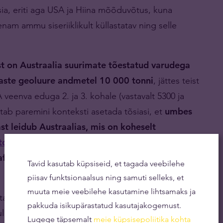
asia, eriti aga USA ja Hiina mõõduvõtus, kuna
am ammu siseriiklikult küllastatav ning selle
t on Austraalia suurimate tõestatud varudega
imaste geoluure andmetel 10 000 tonni
, jättes teist
eenva eduga 2. ja 3. kohale (vastavalt 5300 ja
aitab paremini konteksti asetada tõsiasi, et
umbes
st leidub Austraalias, mis on koheselt
tootjana
. Austraalias asub ka maailma suurim
rafineerib 90% riigi kullatoodangust ning toodab
Tavid kasutab küpsiseid, et tagada veebilehe
piisav funktsionaalsus ning samuti selleks, et
muuta meie veebilehe kasutamine lihtsamaks ja
atav osa suhteliselt lihtsasti kättesaadav. Antud
pakkuda isikupärastatud kasutajakogemust.
ullajahtijate subkultuuri, mis on mujal maailmas
Lugege täpsemalt
meie küpsisepoliitika kohta