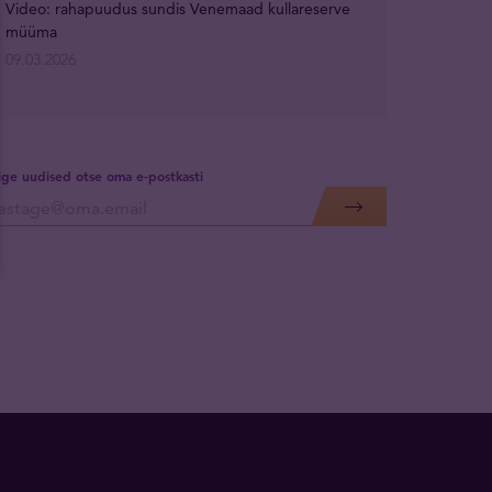
Video: rahapuudus sundis Venemaad kullareserve
müüma
09.03.2026
lige uudised otse oma e-postkasti