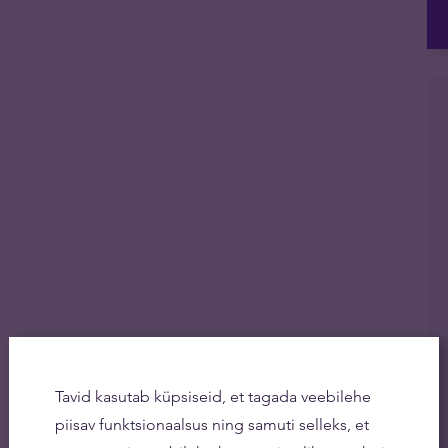
Tavid kasutab küpsiseid, et tagada veebilehe
piisav funktsionaalsus ning samuti selleks, et