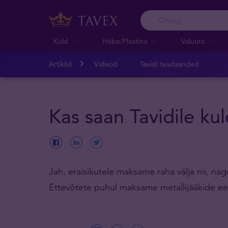
Kuld
Hõbe/Plaatina
Valuuta
Artiklid
Videod
Tavidi teadaanded
Kas saan Tavidile ku
Jah, eraisikutele maksame raha välja nii, na
Ettevõtete puhul maksame metallijääkide ees