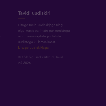
Tavidi uudiskiri
Liituge meie uudiskirjaga ning
olge kursis parimate pakkumistega
a
ning päevakajaliste ja oluliste
uudistega kullamaailmast.
Liituge uudiskirjaga
© Kõik õigused kaitstud, Tavid
AS 2026