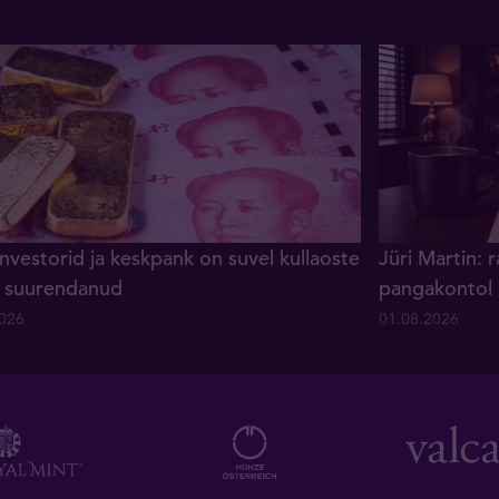
investorid ja keskpank on suvel kullaoste
Jüri Martin: 
lt suurendanud
pangakontol
2026
01.08.2026