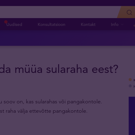
Uudised
Konsultatsioon
Kontakt
Info
lda müüa sularaha eest?
gu soov on, kas sularahas või pangakontole.
t raha välja ettevõtte pangakontole.