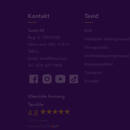
Kontakt
Tavid
Tavid AS
KKK
Reg nr 10055700
Veebipoe üldtingimused
Pärnu mnt 186, 11314
Hinnapoliitika
Tallinn
Andmekaitsetingimused
Email:
tavid@tavid.ee
Küpsisepoliitika
Tel
+372 627 9900
Transport
Kontakt
Klientide hinnang
Tavidile
4.8
520 reviews