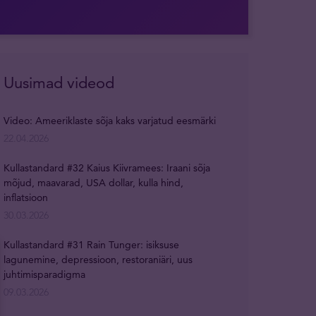
Uusimad videod
Video: Ameeriklaste sõja kaks varjatud eesmärki
22.04.2026
Kullastandard #32 Kaius Kiivramees: Iraani sõja
mõjud, maavarad, USA dollar, kulla hind,
inflatsioon
30.03.2026
Kullastandard #31 Rain Tunger: isiksuse
lagunemine, depressioon, restoraniäri, uus
juhtimisparadigma
09.03.2026