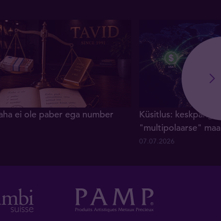
raha ei ole paber ega number
Küsitlus: keskpanga
"multipolaarse" maa
07.07.2026