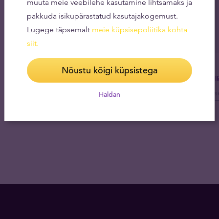
muuta meie veebilehe kasutamine lihtsamaks ja
pakkuda isikupärastatud kasutajakogemust.
Lugege täpsemalt
meie küpsisepoliitika kohta
siit
.
Nõustu kõigi küpsistega
Tel
Haldan