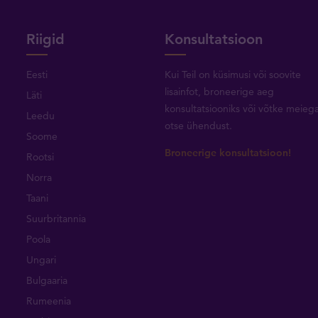
Riigid
Konsultatsioon
Eesti
Kui Teil on küsimusi või soovite
lisainfot, broneerige aeg
Läti
konsultatsiooniks või
võtke meieg
Leedu
otse ühendust
.
Soome
Broneerige konsultatsioon!
Rootsi
Norra
Taani
Suurbritannia
Poola
Ungari
Bulgaaria
Rumeenia