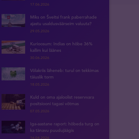
17.06.2026
Miks on Šveitsi frank paberrahade
ajastu usaldusväärseim valuuta?
29.05.2026
Kurioosum: Indias on hõbe 36%
kallim kui läänes
30.06.2026
Võlakriis läheneb: turul on tekkimas
täiuslik torm
18.05.2026
Kuld on oma ajaloolist reservvara
positsiooni tagasi võtmas
07.05.2026
Iga-aastane raport: hõbeda turg on
ka tänavu puudujäägis
16.04.2026