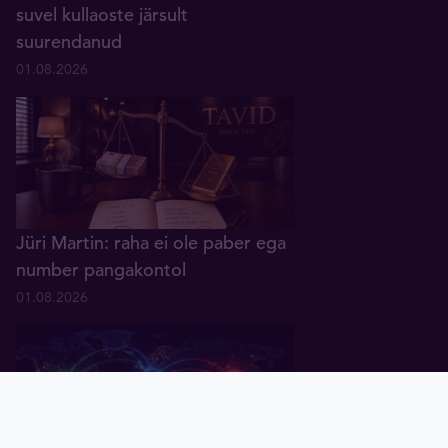
suvel kullaoste järsult
suurendanud
01.08.2026
Jüri Martin: raha ei ole paber ega
number pangakontol
01.08.2026
Pealeht
Kuld
Hõbe
Valuuta
Graafik
Uudised
Tavid ID