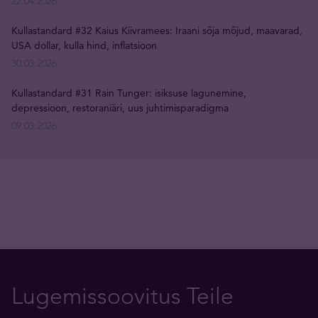
22.04.2026
Kullastandard #32 Kaius Kiivramees: Iraani sõja mõjud, maavarad,
USA dollar, kulla hind, inflatsioon
30.03.2026
Kullastandard #31 Rain Tunger: isiksuse lagunemine,
depressioon, restoraniäri, uus juhtimisparadigma
09.03.2026
Lugemissoovitus Teile