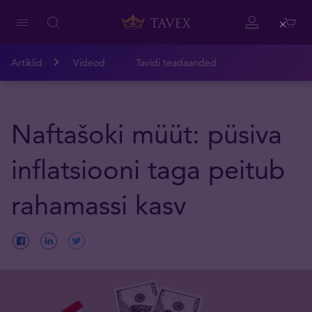
Close
Artiklid
Videod
Tavidi teadaanded
Naftašoki müüt: püsiva
inflatsiooni taga peitub
rahamassi kasv