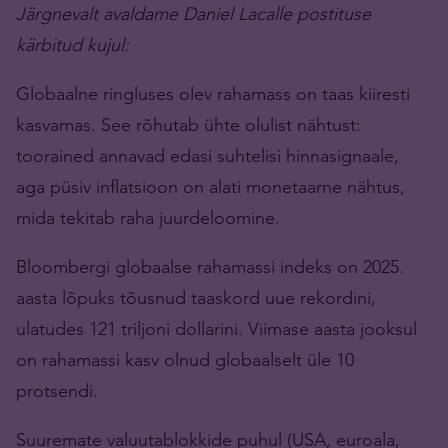
Järgnevalt avaldame Daniel Lacalle postituse
kärbitud kujul:
Globaalne ringluses olev rahamass on taas kiiresti
kasvamas. See rõhutab ühte olulist nähtust:
toorained annavad edasi suhtelisi hinnasignaale,
aga püsiv inflatsioon on alati monetaarne nähtus,
mida tekitab raha juurdeloomine.
Bloombergi globaalse rahamassi indeks on 2025.
aasta lõpuks tõusnud taaskord uue rekordini,
ulatudes 121 triljoni dollarini. Viimase aasta jooksul
on rahamassi kasv olnud globaalselt üle 10
protsendi.
Suuremate valuutablokkide puhul (USA, euroala,