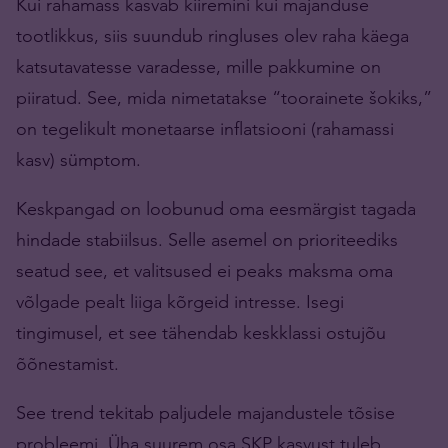
Kui rahamass kasvab kiiremini kui majanduse
tootlikkus, siis suundub ringluses olev raha käega
katsutavatesse varadesse, mille pakkumine on
piiratud. See, mida nimetatakse “toorainete šokiks,”
on tegelikult monetaarse inflatsiooni (rahamassi
kasv) sümptom.
Keskpangad on loobunud oma eesmärgist tagada
hindade stabiilsus. Selle asemel on prioriteediks
seatud see, et valitsused ei peaks maksma oma
võlgade pealt liiga kõrgeid intresse. Isegi
tingimusel, et see tähendab keskklassi ostujõu
õõnestamist.
See trend tekitab paljudele majandustele tõsise
probleemi. Üha suurem osa SKP kasvust tuleb