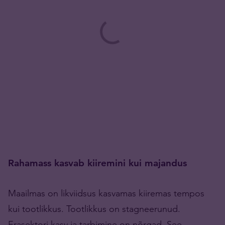
Rahamass kasvab kiiremini kui majandus
Maailmas on likviidsus kasvamas kiiremas tempos
kui tootlikkus. Tootlikkus on stagneerunud.
Erasektori kasv ja tarbimine on nõrgad. See