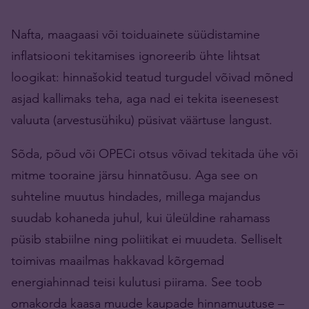
Nafta, maagaasi või toiduainete süüdistamine
inflatsiooni tekitamises ignoreerib ühte lihtsat
loogikat: hinnašokid teatud turgudel võivad mõned
asjad kallimaks teha, aga nad ei tekita iseenesest
valuuta (arvestusühiku) püsivat väärtuse langust.
Sõda, põud või OPECi otsus võivad tekitada ühe või
mitme tooraine järsu hinnatõusu. Aga see on
suhteline muutus hindades, millega majandus
suudab kohaneda juhul, kui üleüldine rahamass
püsib stabiilne ning poliitikat ei muudeta. Selliselt
toimivas maailmas hakkavad kõrgemad
energiahinnad teisi kulutusi piirama. See toob
omakorda kaasa muude kaupade hinnamuutuse –