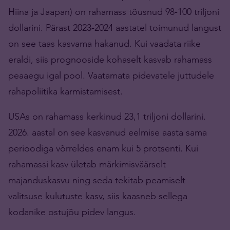
Hiina ja Jaapan) on rahamass tõusnud 98-100 triljoni
dollarini. Pärast 2023-2024 aastatel toimunud langust
on see taas kasvama hakanud. Kui vaadata riike
eraldi, siis prognooside kohaselt kasvab rahamass
peaaegu igal pool. Vaatamata pidevatele juttudele
rahapoliitika karmistamisest.
USAs on rahamass kerkinud 23,1 triljoni dollarini.
2026. aastal on see kasvanud eelmise aasta sama
perioodiga võrreldes enam kui 5 protsenti. Kui
rahamassi kasv ületab märkimisväärselt
majanduskasvu ning seda tekitab peamiselt
valitsuse kulutuste kasv, siis kaasneb sellega
kodanike ostujõu pidev langus.