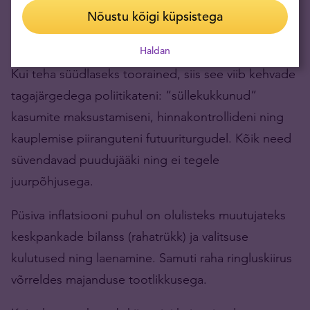
Nõustu kõigi küpsistega
Tühjad kalorid
Haldan
Kui teha süüdlaseks toorained, siis see viib kehvade
tagajärgedega poliitikateni: “süllekukkunud”
kasumite maksustamiseni, hinnakontrollideni ning
kauplemise piiranguteni futuuriturgudel. Kõik need
süvendavad puudujääki ning ei tegele
juurpõhjusega.
Püsiva inflatsiooni puhul on olulisteks muutujateks
keskpankade bilanss (rahatrükk) ja valitsuse
kulutused ning laenamine. Samuti raha ringluskiirus
võrreldes majanduse tootlikkusega.