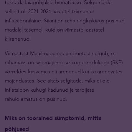
tekitada laiapõhjalise hinnatõusu. Selge näide
sellest oli 2021-2024 aastatel toimunud
inflatsioonilaine. Siiani on raha ringluskiirus püsinud
madalal tasemel, kuid on viimastel aastatel
kiirenenud.
Viimastest Maailmapanga andmetest selgub, et
rahamass on sisemajanduse koguproduktiga (SKP)
võrreldes kasvamas nii arenenud kui ka arenevates
majandustes. See aitab selgitada, miks ei ole
inflatsioon kuhugi kadunud ja tarbijate
rahulolematus on püsinud.
Miks on toorained sümptomid, mitte
põhjused