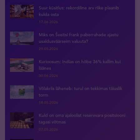
Suur küsitlus: rekordiline arv riike plaanib
kulda osta
17.06.2026
Miks on Šveitsi frank paberrahade ajastu
usaldusväärseim valuuta?
29.05.2026
Kurioosum: Indias on hõbe 36% kallim kui
läänes
30.06.2026
Võlakriis läheneb: turul on tekkimas täiuslik
torm
18.05.2026
Kuld on oma ajaloolist reservvara positsiooni
tagasi võtmas
07.05.2026