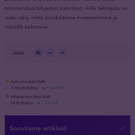
niinimetatud tühjadest kaloritest, mille tekitajaks on
odav raha, mitte produktiivne investeerimine ja
mõistlik tarbimine.
JAGA
Kulla hind (XAU-EUR)
3 755,00 EUR/oz
+ 67,85 EUR
Hõbeda hind (XAG-EUR)
54,95 EUR/oz
+ 1,37 EUR
Soovitame artikleid