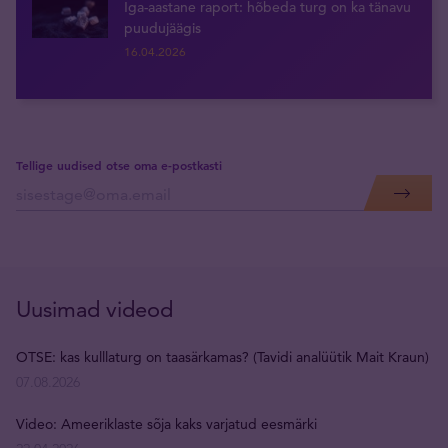
Iga-aastane raport: hõbeda turg on ka tänavu
puudujäägis
16.04.2026
Tellige uudised otse oma e-postkasti
Uusimad videod
OTSE: kas kulllaturg on taasärkamas? (Tavidi analüütik Mait Kraun)
07.08.2026
Video: Ameeriklaste sõja kaks varjatud eesmärki