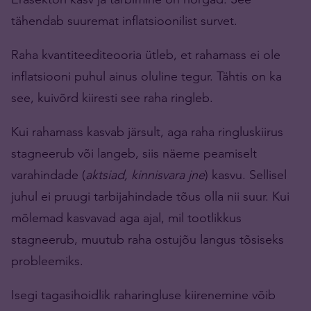
tähendab suuremat inflatsioonilist survet.
Raha kvantiteediteooria ütleb, et rahamass ei ole
inflatsiooni puhul ainus oluline tegur. Tähtis on ka
see, kuivõrd kiiresti see raha ringleb.
Kui rahamass kasvab järsult, aga raha ringluskiirus
stagneerub või langeb, siis näeme peamiselt
varahindade (
aktsiad, kinnisvara jne
) kasvu. Sellisel
juhul ei pruugi tarbijahindade tõus olla nii suur. Kui
mõlemad kasvavad aga ajal, mil tootlikkus
stagneerub, muutub raha ostujõu langus tõsiseks
probleemiks.
Isegi tagasihoidlik raharingluse kiirenemine võib