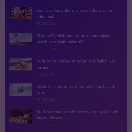
Suur küsitlus: rekordiline arv riike plaanib
kulda osta
17.06.2026
Miks on Šveitsi frank paberrahade ajastu
usaldusväärseim valuuta?
29.05.2026
Kurioosum: Indias on hõbe 36% kallim kui
läänes
30.06.2026
Võlakriis läheneb: turul on tekkimas täiuslik
torm
18.05.2026
Kuld on oma ajaloolist reservvara positsiooni
tagasi võtmas
07.05.2026