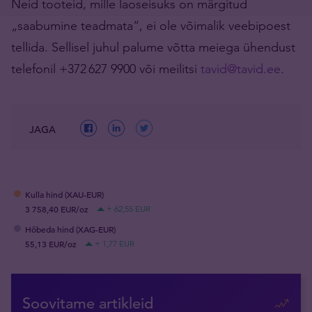
Neid tooteid, mille laoseisuks on märgitud
„saabumine teadmata“, ei ole võimalik veebipoest
tellida. Sellisel juhul palume võtta meiega ühendust
telefonil +372 627 9900 või meilitsi
tavid@tavid.ee
.
JAGA
Kulla hind (XAU-EUR)
3 758,40 EUR/oz
+ 62,55 EUR
Hõbeda hind (XAG-EUR)
55,13 EUR/oz
+ 1,77 EUR
Soovitame artikleid