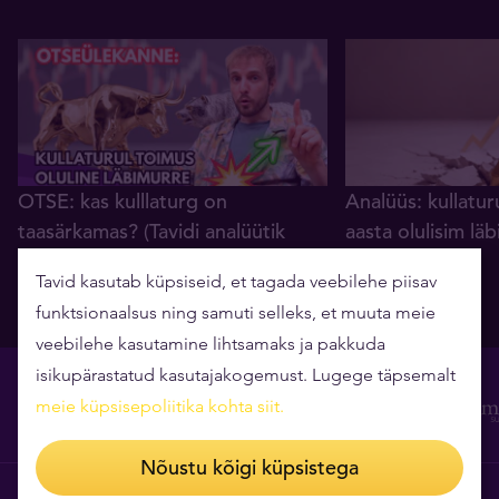
OTSE: kas kulllaturg on
Analüüs: kullatur
taasärkamas? (Tavidi analüütik
aasta olulisim lä
Mait Kraun)
06.08.2026
Tavid kasutab küpsiseid, et tagada veebilehe piisav
07.08.2026
funktsionaalsus ning samuti selleks, et muuta meie
veebilehe kasutamine lihtsamaks ja pakkuda
isikupärastatud kasutajakogemust. Lugege täpsemalt
meie küpsisepoliitika kohta siit
.
Nõustu kõigi küpsistega