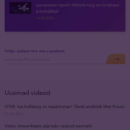
Iga-aastane raport: hõbeda turg on ka tänavu
puudujäägis
16.04.2026
Tellige uudised otse oma e-postkasti
Uusimad videod
OTSE: kas kulllaturg on taasärkamas? (Tavidi analüütik Mait Kraun)
07.08.2026
Video: Ameeriklaste sõja kaks varjatud eesmärki