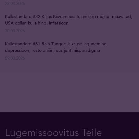
22.04.2026
Kullastandard #32 Kaius Kiivramees: Iraani sõja mõjud, maavarad,
USA dollar, kulla hind, inflatsioon
30.03.2026
Kullastandard #31 Rain Tunger: isiksuse lagunemine,
depressioon, restoraniäri, uus juhtimisparadigma
09.03.2026
Lugemissoovitus Teile