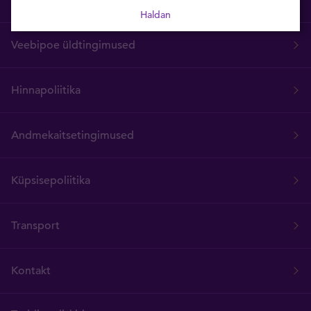
KKK
Haldan
Veebipoe üldtingimused
Hinnapoliitika
Andmekaitsetingimused
Küpsisepoliitika
Transport
Kontakt