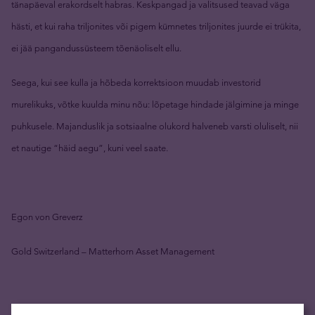
tänapäeval erakordselt habras. Keskpangad ja valitsused teavad väga
hästi, et kui raha triljonites või pigem kümnetes triljonites juurde ei trükita,
ei jää pangandussüsteem tõenäoliselt ellu.
Seega, kui see kulla ja hõbeda korrektsioon muudab investorid
murelikuks, võtke kuulda minu nõu: lõpetage hindade jälgimine ja minge
puhkusele. Majanduslik ja sotsiaalne olukord halveneb varsti oluliselt, nii
et nautige “häid aegu”, kuni veel saate.
Egon von Greverz
Gold Switzerland – Matterhorn Asset Management