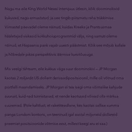
Nagu ma eile King World Newsi intervjuus ütlesin, kõik doominokivid
kukuvad, nagu ennustatud, ja see tingib piiramatu raha trükkimise.
Viimastel päevadel oleme näinud, kuidas Kreeka ja Prantsusmaa
hääletajad viskasid kokkuhoiuprogrammid välja, ning samuti oleme
näinud, et Hispaania pank vajab uuesti päästmist. Kõik see mõjub kullale
ja hõbedale pikas perspektiivis äärmise kursitõusuga.
Mis veelgi tähtsam, eile kukkus väga suur doominokivi – JP Morgan
kaotas 2 miljardit US dollarit derivaadipositsioonil, mille oli võtnud oma
portfelli maandamiseks. JP Morgan ei tea isegi oma võimalike kahjude
suurust, kuid nad tunnistavad, et nende kaotused võivad olla märksa
suuremad. (Pole kahtlust, et raketiteadlane, kes kaotas sellise summa
panga Londoni kontoris, on teeninud igal aastal miljoneid dollareid
preemiat positsioonide võtmise eest, millest keegi aru ei saa.)