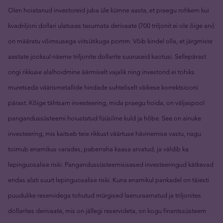
Olen hoiatanud investoreid juba üle kümne aasta, et praegu rohkem kui
kvadriljoni dollari ulatuses tasumata derivaate (700 triljonit ei ole õige arv)
on määratu võimsusega viitsütikuga pomm. Võib kindel olla, et järgmiste
aastate jooksul näeme triljonite dollarite suuruseid kaotusi. Sellepärast
ongi rikkuse alalhoidmine äärmiselt vajalik ning investorid ei tohiks
muretseda väärismetallide hindade suhteliselt väikese korrektsiooni
pärast. Kõige tähtsam investeering, mida praegu hoida, on väljaspool
pangandussüsteemi hoiustatud füüsiline kuld ja hõbe. See on ainuke
investeering, mis kaitseb teie rikkust väärtuse hävinemise vastu, nagu
toimub enamikus varades, paberraha kaasa arvatud, ja väldib ka
lepinguosalise riski. Pangandussüsteemisisesed investeeringud kätkevad
endas alati suurt lepinguosalise riski. Kuna enamikul pankadel on täiesti
puudulike reservidega tohutud mürgised laenuraamatud ja triljonites
dollarites derivaate, mis on jällegi reservideta, on kogu finantssüsteem