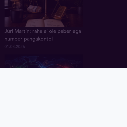
Jüri Martin: raha ei ole paber ega
number pangakontol
01.08.2026
Pealeht
Kuld
Hõbe
Valuuta
Graafik
Uudised
Tavid ID
Küsitlus: keskpangad ootavad
rahanduses "multipolaarse"
maailma tulekut
07.07.2026