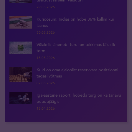
usaldusväärseim valuuta?
29.05.2026
Kurioosum: Indias on hõbe 36% kallim kui
läänes
30.06.2026
Võlakriis läheneb: turul on tekkimas täiuslik
torm
18.05.2026
Kuld on oma ajaloolist reservvara positsiooni
tagasi võtmas
07.05.2026
Iga-aastane raport: hõbeda turg on ka tänavu
puudujäägis
16.04.2026