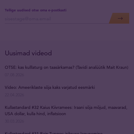
Tellige uudised otse oma e-postkasti
Uusimad videod
OTSE: kas kulllaturg on taasärkamas? (Tavidi analüütik Mait Kraun)
07.08.2026
Video: Ameeriklaste sõja kaks varjatud eesmärki
22.04.2026
Kullastandard #32 Kaius Kiivramees: Iraani sõja mõjud, maavarad,
USA dollar, kulla hind, inflatsioon
30.03.2026
Kullastandard #31 Rain Tunger: isiksuse lagunemine,