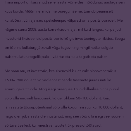
Hiina import on kasvanud sellel aastal võrreldes möödunud aastaga seni
kuus korda. Müümine, mida me praegu näeme, toimub peamiselt
kullabörsil. Lühiajalised spekuleerijad väljuvad oma positsioonidelt. Me
nägime sama 2008. aasta korrektsiooni ajal, mil kuld langes, kui paljud
investorid likvideerisid positsioonid kõigis investeeringute liikides. Seega
on tõeline kullaturg jätkuvalt väga tugev ning mingil hetkel selgub
paberkullaturu tegelik pale – väärtusetu kulla tagatiseta paber.
Ma saan aru, et investorid, kes sisenesid kullaturule hinnavahemikus
1600–1900 dollarit, võivad ennast nende tasemete juures natuke
ebamugavalt tunda. Ning isegi praeguse 1585 dollarilise hinna puhul
võib olla endiselt langusrisk, kõige rohkem 50–100 dollarit. Kuid
lähiaastate tõusupotentsiaal võib olla koguni nii suur kui 10 000 dollarit,
nagu olen juba aastaid ennustanud, ning see võib olla isegi veel suurem
sõltuvalt sellest, kui kiiresti valitsuste trükipressid töötavad.