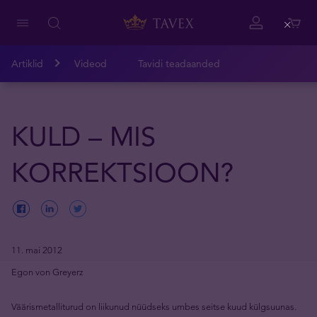
Close
Artiklid
Videod
Tavidi teadaanded
KULD – MIS
KORREKTSIOON?
11. mai 2012
Egon von Greyerz
Väärismetalliturud on liikunud nüüdseks umbes seitse kuud külgsuunas.