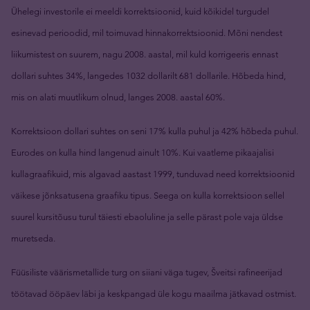
Ühelegi investorile ei meeldi korrektsioonid, kuid kõikidel turgudel
esinevad perioodid, mil toimuvad hinnakorrektsioonid. Mõni nendest
liikumistest on suurem, nagu 2008. aastal, mil kuld korrigeeris ennast
dollari suhtes 34%, langedes 1032 dollarilt 681 dollarile. Hõbeda hind,
mis on alati muutlikum olnud, langes 2008. aastal 60%.
Korrektsioon dollari suhtes on seni 17% kulla puhul ja 42% hõbeda puhul.
Eurodes on kulla hind langenud ainult 10%. Kui vaatleme pikaajalisi
kullagraafikuid, mis algavad aastast 1999, tunduvad need korrektsioonid
väikese jõnksatusena graafiku tipus. Seega on kulla korrektsioon sellel
suurel kursitõusu turul täiesti ebaoluline ja selle pärast pole vaja üldse
muretseda.
Füüsiliste väärismetallide turg on siiani väga tugev, Šveitsi rafineerijad
töötavad ööpäev läbi ja keskpangad üle kogu maailma jätkavad ostmist.