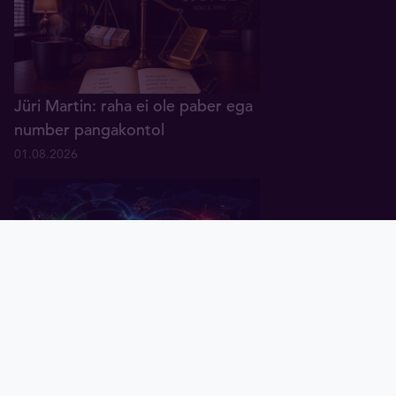
Jüri Martin: raha ei ole paber ega
number pangakontol
01.08.2026
Pealeht
Kuld
Hõbe
Valuuta
Graafik
Uudised
Tavid ID
Küsitlus: keskpangad ootavad
rahanduses "multipolaarse"
maailma tulekut
07.07.2026