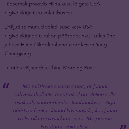
Täpsemalt proovib Hiina kasu lõigata USA
riigivõlakirja turu volatiilsusest.
„Hiljuti toimunud volatiilsuse kasv USA
riigivõlakirjade turul on pöördepunkt,“ ütles ühe
juhtiva Hiina ülikooli rahandusprofessor Yang
Changjiang.
Ta ütles väljaandes China Morning Post:
Me mõtlesime varasemalt, et jüaani
rahvusvaheliseks muutmisel on oluline selle
osakaalu suurendamine kaubanduses. Aga
nüüd on fookus läinud küsimusele, kas jüaan
võiks olla turvasadama vara. Me peame
kasutama võimalust.