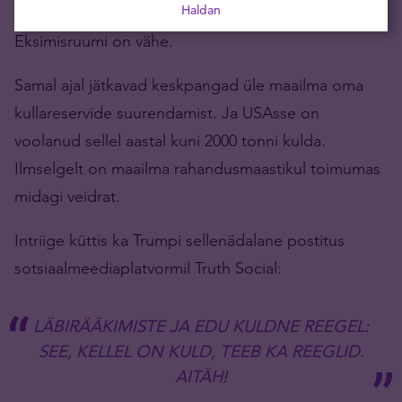
Haldan
Tegemist on peenikesel köiel kõndimisega.
Eksimisruumi on vähe.
Samal ajal jätkavad keskpangad üle maailma oma
kullareservide suurendamist. Ja USAsse on
voolanud sellel aastal kuni 2000 tonni kulda.
Ilmselgelt on maailma rahandusmaastikul toimumas
midagi veidrat.
Intriige küttis ka Trumpi sellenädalane postitus
sotsiaalmeediaplatvormil Truth Social:
LÄBIRÄÄKIMISTE JA EDU KULDNE REEGEL:
SEE, KELLEL ON KULD, TEEB KA REEGLID.
AITÄH!