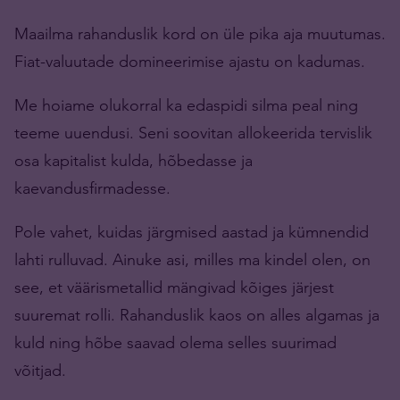
Maailma rahanduslik kord on üle pika aja muutumas.
Fiat-valuutade domineerimise ajastu on kadumas.
Me hoiame olukorral ka edaspidi silma peal ning
teeme uuendusi. Seni soovitan allokeerida tervislik
osa kapitalist kulda, hõbedasse ja
kaevandusfirmadesse.
Pole vahet, kuidas järgmised aastad ja kümnendid
lahti rulluvad. Ainuke asi, milles ma kindel olen, on
see, et väärismetallid mängivad kõiges järjest
suuremat rolli. Rahanduslik kaos on alles algamas ja
kuld ning hõbe saavad olema selles suurimad
võitjad.