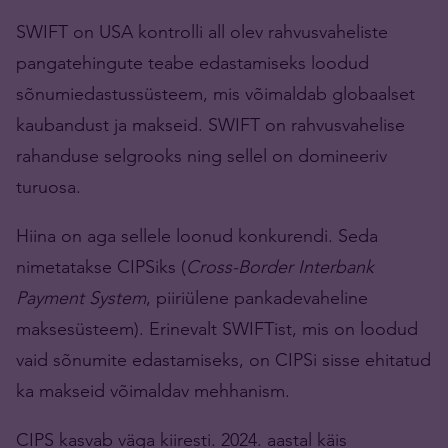
SWIFT on USA kontrolli all olev rahvusvaheliste
pangatehingute teabe edastamiseks loodud
sõnumiedastussüsteem, mis võimaldab globaalset
kaubandust ja makseid. SWIFT on rahvusvahelise
rahanduse selgrooks ning sellel on domineeriv
turuosa.
Hiina on aga sellele loonud konkurendi. Seda
nimetatakse CIPSiks (
Cross-Border Interbank
Payment System
, piiriülene pankadevaheline
maksesüsteem). Erinevalt SWIFTist, mis on loodud
vaid sõnumite edastamiseks, on CIPSi sisse ehitatud
ka makseid võimaldav mehhanism.
CIPS kasvab väga kiiresti. 2024. aastal käis