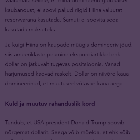
Vaatamata sellele, et Hiina domineerib globaalset
kaubandust, ei soovi paljud riigid Hiina valuutat
reservvarana kasutada. Samuti ei soovita seda
kasutada makseteks.
Ja kuigi Hiina on kaupade müügis domineeriv jõud,
siis ameeriklaste peamine ekspordiartikkel ehk
dollar on jätkuvalt tugevas positsioonis. Vanad
harjumused kaovad raskelt. Dollar on niivõrd kaua
domineerinud, et muutused võtavad kaua aega.
Kuld ja muutuv rahanduslik kord
Tundub, et USA president Donald Trump soovib
nõrgemat dollarit. Seega võib mõelda, et ehk võib