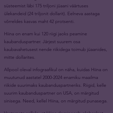
süsteemist läbi 175 triljoni jüaani väärtuses
ülekandeid (24 triljonit dollarit). Eelneva aastaga
võrreldes kasvas maht 42 protsenti.
Hiina on enam kui 120 riigi jaoks peamine
kaubanduspartner. Järjest suurem osa
kaubavahetusest nende riikidega toimub jüaanides,
mitte dollarites.
Allpool oleval infograafikul on näha, kuidas Hiina on
muutunud aastatel 2000-2024 enamiku maailma
riikide suurimaks kaubanduspartneriks. Riigid, kelle
suurim kaubanduspartner on USA, on märgitud
sinisega. Need, kellel Hiina, on märgitud punasega.