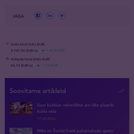
JAGA
Kulla hind (XAU-EUR)
3 747,90 EUR/oz
+ 66,55 EUR
Hõbeda hind (XAG-EUR)
54,74 EUR/oz
+ 1,36 EUR
Soovitame artikleid
Suur küsitlus: rekordiline arv riike plaanib
kulda osta
17.06.2026
Miks on Šveitsi frank paberrahade ajastu