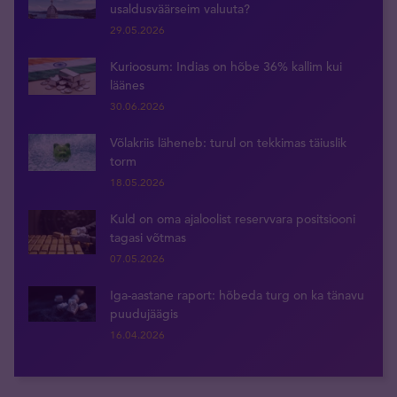
usaldusväärseim valuuta?
29.05.2026
Kurioosum: Indias on hõbe 36% kallim kui
läänes
30.06.2026
Võlakriis läheneb: turul on tekkimas täiuslik
torm
18.05.2026
Kuld on oma ajaloolist reservvara positsiooni
tagasi võtmas
07.05.2026
Iga-aastane raport: hõbeda turg on ka tänavu
puudujäägis
16.04.2026