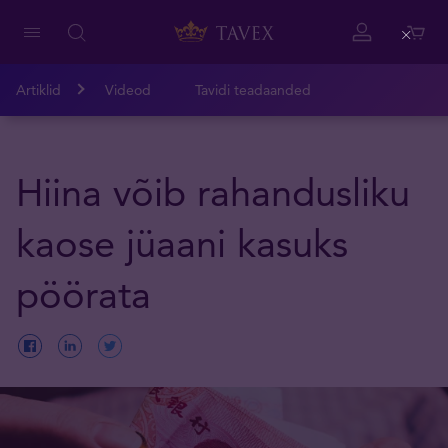
Close
Artiklid
Videod
Tavidi teadaanded
Hiina võib rahandusliku
kaose jüaani kasuks
pöörata