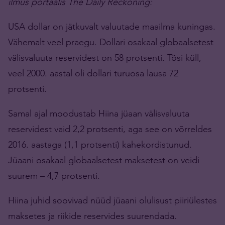
ilmus portaalis The Daily Reckoning:
USA dollar on jätkuvalt valuutade maailma kuningas.
Vähemalt veel praegu. Dollari osakaal globaalsetest
välisvaluuta reservidest on 58 protsenti. Tõsi küll,
veel 2000. aastal oli dollari turuosa lausa 72
protsenti.
Samal ajal moodustab Hiina jüaan välisvaluuta
reservidest vaid 2,2 protsenti, aga see on võrreldes
2016. aastaga (1,1 protsenti) kahekordistunud.
Jüaani osakaal globaalsetest maksetest on veidi
suurem – 4,7 protsenti.
Hiina juhid soovivad nüüd jüaani olulisust piiriülestes
maksetes ja riikide reservides suurendada.