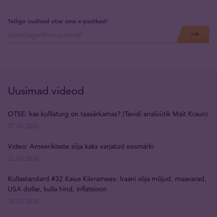
Tellige uudised otse oma e-postkasti
Uusimad videod
OTSE: kas kulllaturg on taasärkamas? (Tavidi analüütik Mait Kraun)
07.08.2026
Video: Ameeriklaste sõja kaks varjatud eesmärki
22.04.2026
Kullastandard #32 Kaius Kiivramees: Iraani sõja mõjud, maavarad,
USA dollar, kulla hind, inflatsioon
30.03.2026