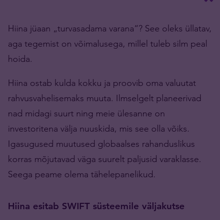
Hiina jüaan „turvasadama varana“? See oleks üllatav,
aga tegemist on võimalusega, millel tuleb silm peal
hoida.
Hiina ostab kulda kokku ja proovib oma valuutat
rahvusvahelisemaks muuta. Ilmselgelt planeerivad
nad midagi suurt ning meie ülesanne on
investoritena välja nuuskida, mis see olla võiks.
Igasugused muutused globaalses rahanduslikus
korras mõjutavad väga suurelt paljusid varaklasse.
Seega peame olema tähelepanelikud.
Hiina esitab SWIFT süsteemile väljakutse