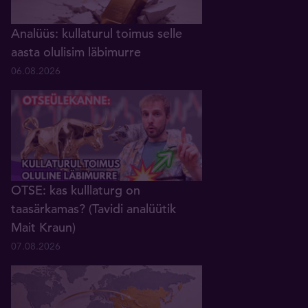
Analüüs: kullaturul toimus selle
aasta olulisim läbimurre
06.08.2026
OTSE: kas kulllaturg on
taasärkamas? (Tavidi analüütik
Mait Kraun)
07.08.2026