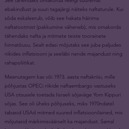
See tähendaks omakorda veelgi suuremat
ebakindlust ja suuri tagajärgi näiteks naftaturule. Kui
sõda eskaleerub, võib see hakata häirima
naftatootmist (pakkumine väheneb), mis omakorda
tähendaks nafta ja mitmete teiste toorainete
hinnatõusu. Sealt edasi mõjutaks see juba paljudes
riikides inflatsiooni ja seeläbi nende majandust ning
rahapoliitikat.
Meenutagem kas või 1973. aasta naftakriisi, mille
põhjustas OPECi riikide naftaembargo vastuseks
USA otsusele toetada Iisraeli sõjaväge Yom Kippuri
sõjas. See oli üheks põhjuseks, miks 1970ndatel
tabasid USAd mitmed suured inflatsioonilained, mis
mõjutasid märkimisväärselt ka majandust. Samal