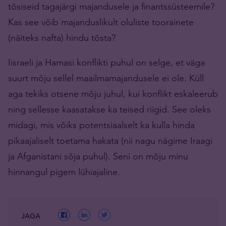
tõsiseid tagajärgi majandusele ja finantssüsteemile?
Kas see võib majanduslikult oluliste toorainete
(näiteks nafta) hindu tõsta?
Iisraeli ja Hamasi konflikti puhul on selge, et väga
suurt mõju sellel maailmamajandusele ei ole. Küll
aga tekiks otsene mõju juhul, kui konflikt eskaleerub
ning sellesse kaasatakse ka teised riigid. See oleks
midagi, mis võiks potentsiaalselt ka kulla hinda
pikaajaliselt toetama hakata (nii nagu nägime Iraagi
ja Afganistani sõja puhul). Seni on mõju minu
hinnangul pigem lühiajaline.
JAGA