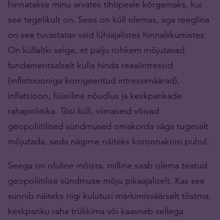
hinnatakse minu arvates tihtipeale kõrgemaks, kui
see tegelikult on. Seos on küll olemas, aga reeglina
on see tuvastatav vaid lühiajalistes hinnaliikumistes.
On küllaltki selge, et palju rohkem mõjutavad
fundamentaalselt kulla hinda reaalintressid
(inflatsiooniga korrigeeritud intressimäärad),
inflatsioon, füüsiline nõudlus ja keskpankade
rahapoliitika. Tõsi küll, viimaseid võivad
geopoliitilised sündmused omakorda väga tugevalt
mõjutada, seda nägime näiteks koroonakriisi puhul.
Seega on oluline mõista, milline saab olema teatud
geopoliitilise sündmuse mõju pikaajaliselt. Kas see
sunnib näiteks riigi kulutusi märkimisväärselt tõstma,
keskpanku raha trükkima või kaasneb sellega