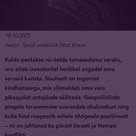
18.10.2023
Autor: Tavidi analüütik Mait Kraun
Kulda peetakse nii-öelda turvasadama varaks,
mis aitab investoritel heitlikel aegadel oma
varasid kaitsta. Sisuliselt on tegemist
kindlustusega, mis võimaldab oma vara
pikaajalist ostujõudu säilitada. Geopoliitiliste
pingete teravnemine suurendab ebakindlust ning
kulla hind reageerib sellele tihtipeale positiivselt
– nii on juhtunud ka pärast Iisraeli ja Hamasi
konflikti.