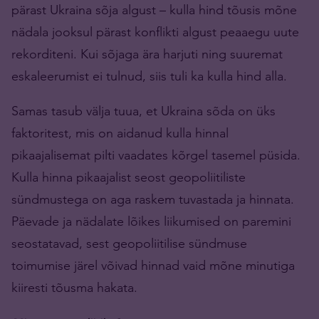
pärast Ukraina sõja algust – kulla hind tõusis mõne
nädala jooksul pärast konflikti algust peaaegu uute
rekorditeni. Kui sõjaga ära harjuti ning suuremat
eskaleerumist ei tulnud, siis tuli ka kulla hind alla.
Samas tasub välja tuua, et Ukraina sõda on üks
faktoritest, mis on aidanud kulla hinnal
pikaajalisemat pilti vaadates kõrgel tasemel püsida.
Kulla hinna pikaajalist seost geopoliitiliste
sündmustega on aga raskem tuvastada ja hinnata.
Päevade ja nädalate lõikes liikumised on paremini
seostatavad, sest geopoliitilise sündmuse
toimumise järel võivad hinnad vaid mõne minutiga
kiiresti tõusma hakata.