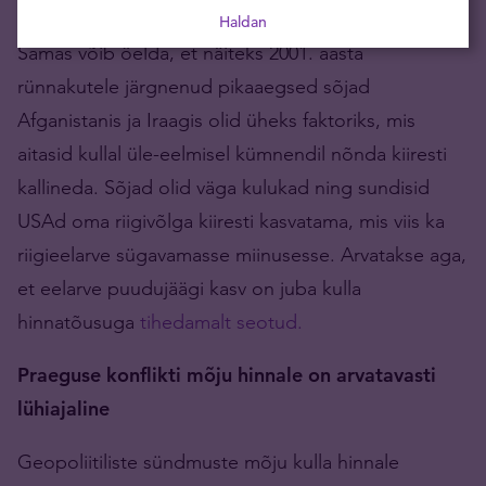
Haldan
Samas võib öelda, et näiteks 2001. aasta
rünnakutele järgnenud pikaaegsed sõjad
Afganistanis ja Iraagis olid üheks faktoriks, mis
aitasid kullal üle-eelmisel kümnendil nõnda kiiresti
kallineda. Sõjad olid väga kulukad ning sundisid
USAd oma riigivõlga kiiresti kasvatama, mis viis ka
riigieelarve sügavamasse miinusesse. Arvatakse aga,
et eelarve puudujäägi kasv on juba kulla
hinnatõusuga
tihedamalt seotud.
Praeguse konflikti mõju hinnale on arvatavasti
lühiajaline
Geopoliitiliste sündmuste mõju kulla hinnale