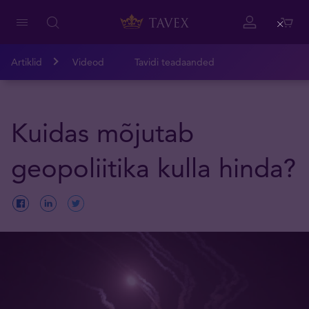
Close
Artiklid
Videod
Tavidi teadaanded
Kuidas mõjutab
geopoliitika kulla hinda?