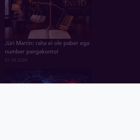
Jüri Martin: raha ei ole paber ega
number pangakontol
01.08.2026
Pealeht
Kuld
Hõbe
Valuuta
Graafik
Uudised
Tavid ID
Küsitlus: keskpangad ootavad
rahanduses "multipolaarse"
maailma tulekut
07.07.2026