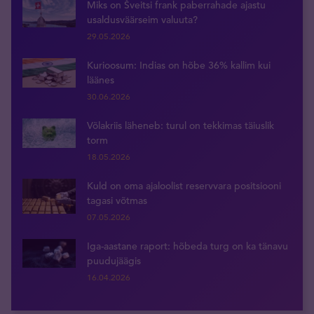
Miks on Šveitsi frank paberrahade ajastu
usaldusväärseim valuuta?
29.05.2026
Kurioosum: Indias on hõbe 36% kallim kui
läänes
30.06.2026
Võlakriis läheneb: turul on tekkimas täiuslik
torm
18.05.2026
Kuld on oma ajaloolist reservvara positsiooni
tagasi võtmas
07.05.2026
Iga-aastane raport: hõbeda turg on ka tänavu
puudujäägis
16.04.2026