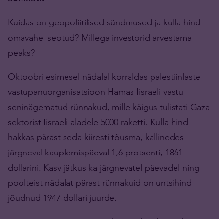
Kuidas on geopoliitilised sündmused ja kulla hind
omavahel seotud? Millega investorid arvestama
peaks?
Oktoobri esimesel nädalal korraldas palestiinlaste
vastupanuorganisatsioon Hamas Iisraeli vastu
seninägematud rünnakud, mille käigus tulistati Gaza
sektorist Iisraeli aladele 5000 raketti. Kulla hind
hakkas pärast seda kiiresti tõusma, kallinedes
järgneval kauplemispäeval 1,6 protsenti, 1861
dollarini. Kasv jätkus ka järgnevatel päevadel ning
poolteist nädalat pärast rünnakuid on untsihind
jõudnud 1947 dollari juurde.