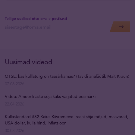
Tellige uudised otse oma e-postkasti
Uusimad videod
OTSE: kas kulllaturg on taasärkamas? (Tavidi analüütik Mait Kraun)
07.08.2026
Video: Ameeriklaste sõja kaks varjatud eesmärki
22.04.2026
Kullastandard #32 Kaius Kiivramees: Iraani sõja mõjud, maavarad,
USA dollar, kulla hind, inflatsioon
30.03.2026