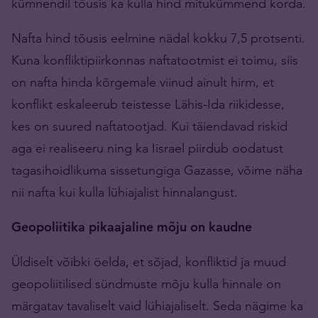
kümnendil tõusis ka kulla hind mitukümmend korda.
Nafta hind tõusis eelmine nädal kokku 7,5 protsenti.
Kuna konfliktipiirkonnas naftatootmist ei toimu, siis
on nafta hinda kõrgemale viinud ainult hirm, et
konflikt eskaleerub teistesse Lähis-Ida riikidesse,
kes on suured naftatootjad. Kui täiendavad riskid
aga ei realiseeru ning ka Iisrael piirdub oodatust
tagasihoidlikuma sissetungiga Gazasse, võime näha
nii nafta kui kulla lühiajalist hinnalangust.
Geopoliitika pikaajaline mõju on kaudne
Üldiselt võibki öelda, et sõjad, konfliktid ja muud
geopoliitilised sündmuste mõju kulla hinnale on
märgatav tavaliselt vaid lühiajaliselt. Seda nägime ka