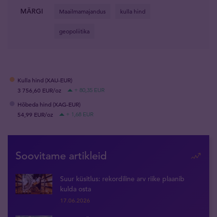
MÄRGI
Maailmamajandus
kulla hind
geopoliitika
Kulla hind (XAU-EUR)
3 756,60 EUR/oz
+ 80,35 EUR
Hõbeda hind (XAG-EUR)
54,99 EUR/oz
+ 1,68 EUR
Soovitame artikleid
Suur küsitlus: rekordiline arv riike plaanib
kulda osta
17.06.2026