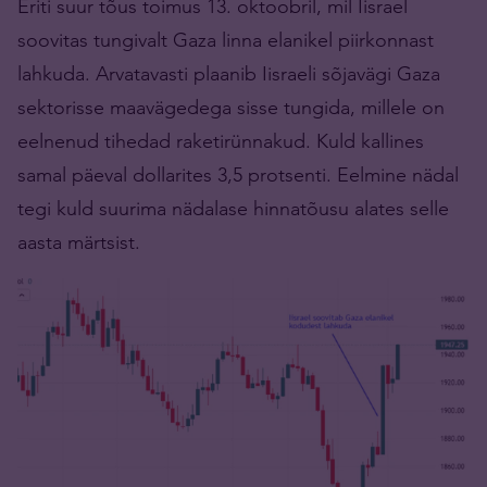
Eriti suur tõus toimus 13. oktoobril, mil Iisrael
soovitas tungivalt Gaza linna elanikel piirkonnast
lahkuda. Arvatavasti plaanib Iisraeli sõjavägi Gaza
sektorisse maavägedega sisse tungida, millele on
eelnenud tihedad raketirünnakud. Kuld kallines
samal päeval dollarites 3,5 protsenti. Eelmine nädal
tegi kuld suurima nädalase hinnatõusu alates selle
aasta märtsist.