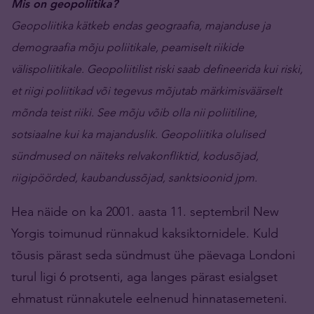
Mis on geopoliitika?
Geopoliitika kätkeb endas geograafia, majanduse ja
demograafia mõju poliitikale, peamiselt riikide
välispoliitikale. Geopoliitilist riski saab defineerida kui riski,
et riigi poliitikad või tegevus mõjutab märkimisväärselt
mõnda teist riiki. See mõju võib olla nii poliitiline,
sotsiaalne kui ka majanduslik. Geopoliitika olulised
sündmused on näiteks relvakonfliktid, kodusõjad,
riigipöörded, kaubandussõjad, sanktsioonid jpm.
Hea näide on ka 2001. aasta 11. septembril New
Yorgis toimunud rünnakud kaksiktornidele. Kuld
tõusis pärast seda sündmust ühe päevaga Londoni
turul ligi 6 protsenti, aga langes pärast esialgset
ehmatust rünnakutele eelnenud hinnatasemeteni.