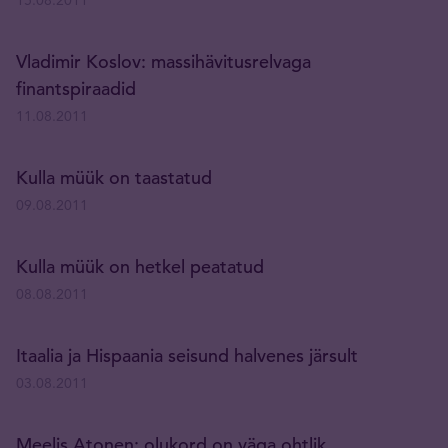
15.08.2011
Vladimir Koslov: massihävitusrelvaga
finantspiraadid
11.08.2011
Kulla müük on taastatud
09.08.2011
Kulla müük on hetkel peatatud
08.08.2011
Itaalia ja Hispaania seisund halvenes järsult
03.08.2011
Meelis Atonen: olukord on väga ohtlik