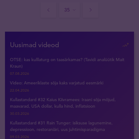
Uusimad videod
OTSE: kas kulllaturg on taasärkamas? (Tavidi analüütik Mait
Kraun)
07.08.2026
Video: Ameeriklaste sõja kaks varjatud eesmärki
22.04.2026
Kullastandard #32 Kaius Kiivramees: Iraani sõja mõjud,
maavarad, USA dollar, kulla hind, inflatsioon
30.03.2026
Kullastandard #31 Rain Tunger: isiksuse lagunemine,
depressioon, restoraniäri, uus juhtimisparadigma
09.03.2026