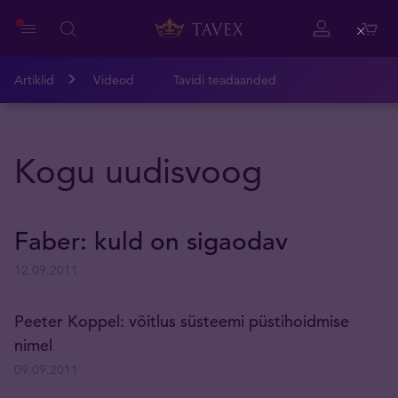
Close
Artiklid
Videod
Tavidi teadaanded
Kogu uudisvoog
Faber: kuld on sigaodav
12.09.2011
Peeter Koppel: võitlus süsteemi püstihoidmise
nimel
09.09.2011