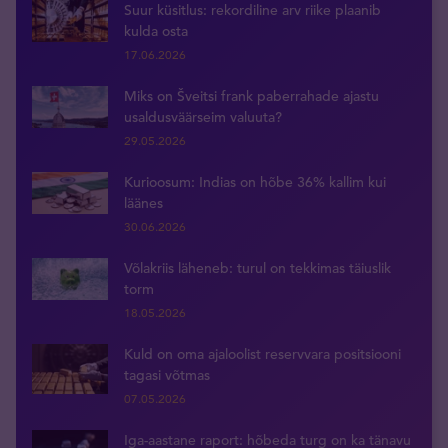
Suur küsitlus: rekordiline arv riike plaanib
kulda osta
17.06.2026
Miks on Šveitsi frank paberrahade ajastu
usaldusväärseim valuuta?
29.05.2026
Kurioosum: Indias on hõbe 36% kallim kui
läänes
30.06.2026
Võlakriis läheneb: turul on tekkimas täiuslik
torm
18.05.2026
Kuld on oma ajaloolist reservvara positsiooni
tagasi võtmas
07.05.2026
Iga-aastane raport: hõbeda turg on ka tänavu