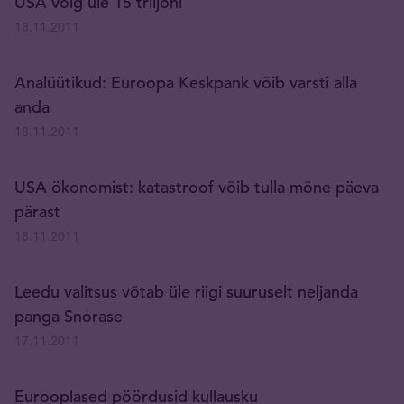
USA võlg üle 15 triljoni
18.11.2011
Analüütikud: Euroopa Keskpank võib varsti alla
anda
18.11.2011
USA ökonomist: katastroof võib tulla mõne päeva
pärast
18.11.2011
Leedu valitsus võtab üle riigi suuruselt neljanda
panga Snorase
17.11.2011
Eurooplased pöördusid kullausku