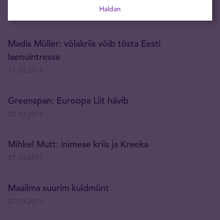
Haldan
03.11.2011
Madis Müller: võlakriis võib tõsta Eesti
laenuintresse
31.10.2011
Greenspan: Euroopa Liit hävib
28.10.2011
Mihkel Mutt: inimese kriis ja Kreeka
27.10.2011
Maailma suurim kuldmünt
27.10.2011