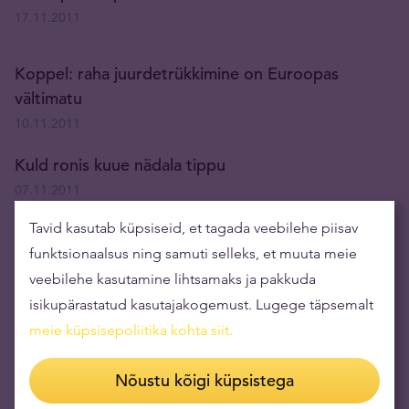
17.11.2011
Koppel: raha juurdetrükkimine on Euroopas
vältimatu
10.11.2011
Kuld ronis kuue nädala tippu
07.11.2011
Tavid kasutab küpsiseid, et tagada veebilehe piisav
Atonen: Tavidil pool tonni kulda
funktsionaalsus ning samuti selleks, et muuta meie
07.11.2011
veebilehe kasutamine lihtsamaks ja pakkuda
isikupärastatud kasutajakogemust. Lugege täpsemalt
Tavid alustab tegevust Norra turul
meie küpsisepoliitika kohta siit
.
07.11.2011
Nõustu kõigi küpsistega
Pangajooks on Kreekas alanud