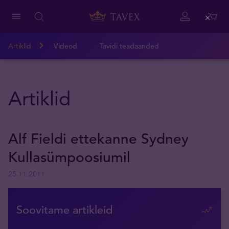
Close
Artiklid
Videod
Tavidi teadaanded
Artiklid
Alf Fieldi ettekanne Sydney
Kullasümpoosiumil
25.11.2011
Soovitame artikleid